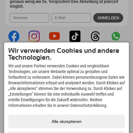
genauso wenig wie Du. Versprochen! Eine Abmeldung ist jederzeit
möglich.
Wir verwenden Cookies und andere
Explorer App
Technologien.
Upload Deiner #ExplorerMoments, Mein
Wir und unsere Partner verwenden Cookies und vergleichbare
Explorer To Go mit Buchungsübersicht,
Technologien, um unsere Webseite optimal zu gestalten und
Bucketlist, Restaurantübersicht uvm. Jetzt
fortlaufend zu verbessern. Dabei können personenbezogene Daten wie
downloaden!
Browserinformationen erfasst und analysiert werden. Durch Klicken auf
„Alle akzeptieren“ stimmen Sie der Verwendung zu. Durch Klicken auf
„Einstellungen“ können Sie eine individuelle Auswahl treffen und
Zeit für Explorer Moments
erteilte Einwilligungen für die Zukunft widerrufen. Weitere
166
4.634
km
Informationen erhalten Sie in unserer Datenschutzerklärung.
Bergseen und Erlebnisbäder
Pisten zum Skifahren und
Snowboarden
8.991
km
97
%
Alle akzeptieren
Wege zum Wandern und
Unserer Gäste empfehlen
Bergsteigen
uns weiter