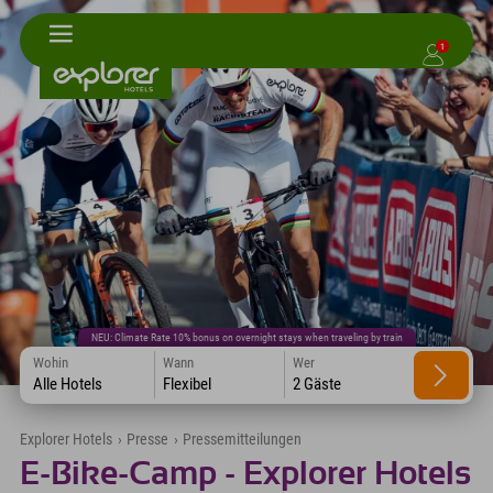
1
NEU: Climate Rate 10% bonus on overnight stays when traveling by train
Wohin
Wann
Wer
Alle Hotels
Flexibel
2 Gäste
Explorer Hotels
›
Presse
›
Pressemitteilungen
E-Bike-Camp - Explorer Hotels