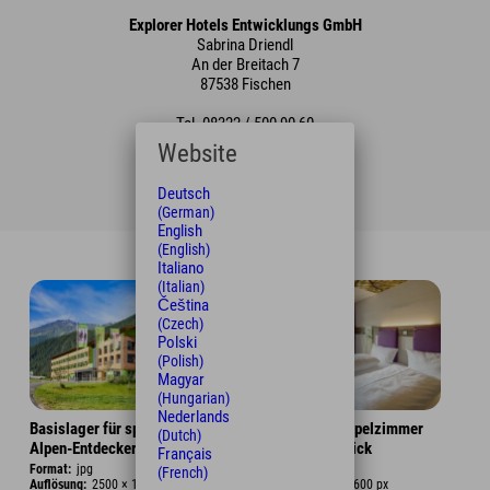
Explorer Hotels Entwicklungs GmbH
Sabrina Driendl
An der Breitach 7
87538 Fischen
Tel. 08322 / 500 90 60
Website
pr@explorer-hotels.com
www.explorer-hotels.com
Deutsch
(German)
English
(English)
Italiano
(Italian)
Čeština
(Czech)
Polski
(Polish)
Magyar
(Hungarian)
Nederlands
Basislager für sportliche
Gemütliches Doppelzimmer
(Dutch)
Alpen-Entdecker
mit tollem Ausblick
Français
Format:
jpg
Format:
jpg
(French)
Auflösung:
2500 × 1749 px
Auflösung:
3900 × 2600 px