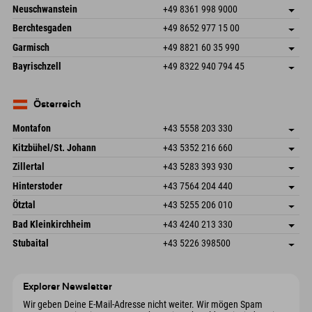
An der Breitach 3
Adresse speichern
Neuschwanstein
+49 8361 998 9000
87538 Fischen I. Allgäu
Anreiseinfos
An der Riese 45
Adresse speichern
Deutschland
Buchen
Berchtesgaden
+49 8652 977 15 00
87484 Nesselwang im Allgäu
Anreiseinfos
Mail senden
Hofreitstr. 7
Adresse speichern
Deutschland
Buchen
Garmisch
+49 8821 60 35 990
83471 Schönau am Königssee
Anreiseinfos
Mail senden
Frickenstraße 22
Adresse speichern
Deutschland
Buchen
Bayrischzell
+49 8322 940 794 45
82490 Farchant
Anreiseinfos
Mail senden
Seebergstr. 17
Adresse speichern
Deutschland
Buchen
83735 Bayrischzell
Anreiseinfos
Mail senden
Deutschland
Buchen
Österreich
Mail senden
Montafon
+43 5558 203 330
Dorfstr. 127b
Adresse speichern
Kitzbühel/St. Johann
+43 5352 216 660
6793 Gaschurn/Montafon
Anreiseinfos
Speckbacherstraße 87
Adresse speichern
Österreich
Buchen
Zillertal
+43 5283 393 930
6380 St. Johann in Tirol
Anreiseinfos
Mail senden
Schmiedau 2
Adresse speichern
Österreich
Buchen
Hinterstoder
+43 7564 204 440
6272 Kaltenbach im Zillertal
Anreiseinfos
Mail senden
Freizeitpark 10
Adresse speichern
Österreich
Buchen
Ötztal
+43 5255 206 010
4573 Hinterstoder
Anreiseinfos
Mail senden
Gscheat 14
Adresse speichern
Österreich
Buchen
Bad Kleinkirchheim
+43 4240 213 330
6441 Umhausen
Anreiseinfos
Mail senden
Dorfstraße 24
Adresse speichern
Österreich
Buchen
Stubaital
+43 5226 398500
9546 Bad Kleinkirchheim
Anreiseinfos
Mail senden
Wiesenweg 6
Adresse speichern
Österreich
Buchen
6167 Neustift im Stubaital
Anreiseinfos
Mail senden
Österreich
Buchen
Explorer Newsletter
Mail senden
Wir geben Deine E-Mail-Adresse nicht weiter. Wir mögen Spam