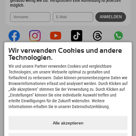
genauso wenig wie Du. Versprochen! Eine Abmeldung ist jederzeit
möglich.
Wir verwenden Cookies und andere
Explorer App
Technologien.
Upload Deiner #ExplorerMoments, Mein
Wir und unsere Partner verwenden Cookies und vergleichbare
Explorer To Go mit Buchungsübersicht,
Technologien, um unsere Webseite optimal zu gestalten und
Bucketlist, Restaurantübersicht uvm. Jetzt
fortlaufend zu verbessern. Dabei können personenbezogene Daten wie
downloaden!
Browserinformationen erfasst und analysiert werden. Durch Klicken auf
„Alle akzeptieren“ stimmen Sie der Verwendung zu. Durch Klicken auf
„Einstellungen“ können Sie eine individuelle Auswahl treffen und
Zeit für Explorer Moments
erteilte Einwilligungen für die Zukunft widerrufen. Weitere
166
4.634
km
Informationen erhalten Sie in unserer Datenschutzerklärung.
Bergseen und Erlebnisbäder
Pisten zum Skifahren und
Snowboarden
8.991
km
97
%
Alle akzeptieren
Wege zum Wandern und
Unserer Gäste empfehlen
Bergsteigen
uns weiter