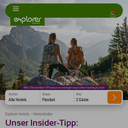
1
NEU: Climate Rate 10% bonus on overnight stays when traveling by train
Wohin
Wann
Wer
Alle Hotels
Flexibel
2 Gäste
Explorer Hotels
›
Hinterstoder
Unser Insider-Tipp: