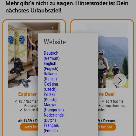
Mehr gibt's nicht zu sagen. Hinterstoder ist Dein
nächstes Urlaubsziel!
Website
Deutsch
(German)
English
(English)
Italiano
(Italian)
Čeština
(Czech)
Explorer Week
Active Deal
Polski
(Polish)
✔ ab 7 Nächten mit 15%
✔ 10% Bonus
✔ ab 3 Nächte
Magyar
Preisvorteil
✔ buchbar im Frühling, Sommer,
(Hungarian)
✔ Anreise täglich
Herbst
Nederlands
(Dutch)
ab €439 / Person
ab €189 / Person
Français
Jetzt buchen
Jetzt buchen
(French)