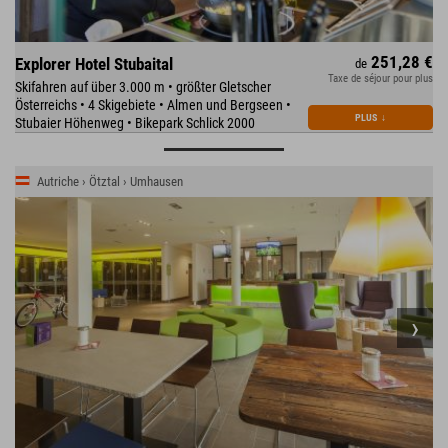
251,28 €
Explorer Hotel Stubaital
de
Taxe de séjour pour plus
Skifahren auf über 3.000 m • größter Gletscher
Österreichs • 4 Skigebiete • Almen und Bergseen •
PLUS
↓
Stubaier Höhenweg • Bikepark Schlick 2000
Autriche › Ötztal › Umhausen