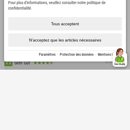
Pour plus d'informations, veuillez consulter notre politique de
confidentialité.
Tous acceptent
251,28 €
Explorer Hotel Kitzbühel
de
N'acceptez que les articles nécessaires
Taxe de séjour pour plus
An Bikepark & Bergbahn St. Johann • nur 20 min bis
Kitzbühel • Wandern und Klettern am Wilden Kaiser •
PLUS
↓
Skipass SuperSki Card mit 2.750 Pistenkilometern
Paramètres
·
Protection des données
·
Mentions légales
679 Critiques
Sehr Gut
4.4
Dein Buddy
Autriche › Haute-Autriche › Stodertal