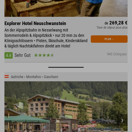
269,28 €
Explorer Hotel Neuschwanstein
de
Taxe de séjour pour plus
An der Alpspitzbahn in Nesselwang mit
Sommerrodeln & Alpspitzkick • nur 20 min zu den
PLUS
↓
Königsschlössern • Pisten, Skischule, Kinderskiland
& täglich Nachtskifahren direkt am Hotel
945 Critiques
Sehr Gut
4.4
Autriche › Montafon › Gaschurn