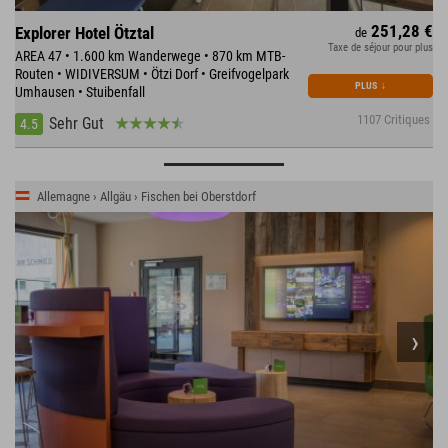
251,28 €
Explorer Hotel Ötztal
de
Taxe de séjour pour plus
AREA 47 • 1.600 km Wanderwege • 870 km MTB-
Routen • WIDIVERSUM • Ötzi Dorf • Greifvogelpark
PLUS
↓
Umhausen • Stuibenfall
1107 Critiques
Sehr Gut
4.5
Allemagne › Allgäu › Fischen bei Oberstdorf