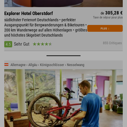
305,28 €
Explorer Hotel Oberstdorf
de
Taxe de séjour pour plus
südlichster Ferienort Deutschlands • perfekter
Ausgangspunkt für Bergwanderungen & Biketouren •
PLUS
↓
200 km Wanderwege auf allen Höhenlagen • größtes
und höchstes Skigebiet Deutschlands
855 Critiques
Sehr Gut
4.5
Allemagne › Allgäu › Königsschlösser › Nesselwang