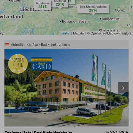
251€
Ötztal
Stubaital
Montafon
251€
251€
251€
Bad Kleinkirchheim
251€
Leaflet
| Map data © OpenStreetMap contributors
Autriche › Kärnten › Bad Kleinkirchheim
251,28 €
Explorer Hotel Bad Kleinkirchheim
de