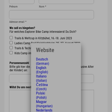
Prénom
Nom
*
Adresse email
*
Wo soll es hingehen?
Für welches Explorer Bike Camp interessierst Du Dich?
Trails & Weltcup in Kitzbühel, 16.-18. Juni 2023
Ladies Camp Bad Kleinkirchheim, 25.-27. August 2023
Trails & Technik im Ötztal, 04.-06. August 2023
Website
Kids Camp im Montafon, 18.-20. August 2023
Deutsch
Personenanzahl
(German)
Bitte gib hier die Anzahl der Erwachsenen und Kinder (inklusive Alter
English
der Kinder) an:
(English)
Italiano
(Italian)
Čeština
Willst Du uns noch etwas mitteilen?
(Czech)
Polski
(Polish)
Magyar
(Hungarian)
Nederlands