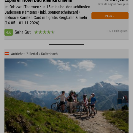
Taxe de séjour pour plus
im Ort: zwei Thermen • in 15 mins bei den schönsten
Badeseen Kärntens • inkl. Sonnenscheincard •
PLUS
↓
inklusive Kärnten Card mit gratis Bergbahn & mehr
(14.05. - 01.11.2026)
1321 Critiques
Sehr Gut
4.6
Autriche › Zillertal › Kaltenbach