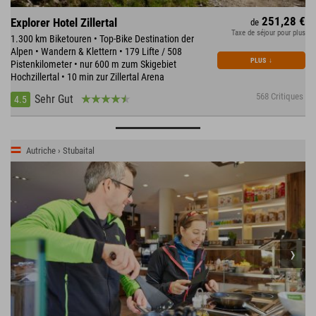
251,28 €
Explorer Hotel Zillertal
de
Taxe de séjour pour plus
1.300 km Biketouren • Top-Bike Destination der
Alpen • Wandern & Klettern • 179 Lifte / 508
PLUS
↓
Pistenkilometer • nur 600 m zum Skigebiet
Hochzillertal • 10 min zur Zillertal Arena
568 Critiques
Sehr Gut
4.5
Autriche › Stubaital