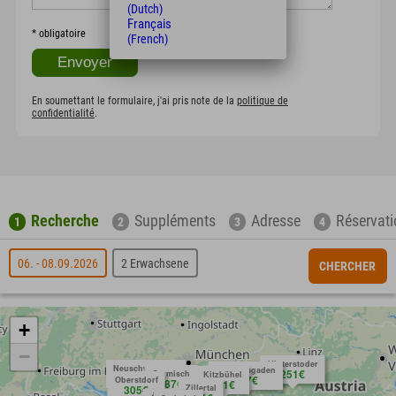
(Dutch)
Français
*
obligatoire
(French)
En soumettant le formulaire, j'ai pris note de la
politique de
confidentialité
.
Recherche
Suppléments
Adresse
Réservati
1
2
3
4
06. - 08.09.2026
2 Erwachsene
CHERCHER
+
−
Hinterstoder
Neuschwanstein
Berchtesgaden
251€
Garmisch
Kitzbühel
Anfragen
269€
377€
Oberstdorf
287€
251€
305€
Zillertal