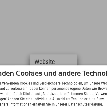
Website
Deutsch
nden Cookies und andere Technol
(German)
English
r verwenden Cookies und vergleichbare Technologien, um unsere Web
ch.
(English)
ufend zu verbessern. Dabei können personenbezogene Daten wie Brow
Italiano
t werden. Durch Klicken auf „Alle akzeptieren“ stimmen Sie der Verwe
(Italian)
ngen“ können Sie eine individuelle Auswahl treffen und erteilte Einwil
Čeština
eitere Informationen erhalten Sie in unserer Datenschutzerklärung.
(Czech)