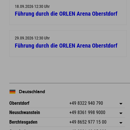
18.09.2026 12:30 Uhr
Führung durch die ORLEN Arena Oberstdorf
29.09.2026 12:30 Uhr
Führung durch die ORLEN Arena Oberstdorf
Deutschland
Oberstdorf
+49 8322 940 790
An der Breitach 3
Adresse speichern
Neuschwanstein
+49 8361 998 9000
87538 Fischen I. Allgäu
Anreiseinfos
An der Riese 45
Adresse speichern
Deutschland
Buchen
Berchtesgaden
+49 8652 977 15 00
87484 Nesselwang im Allgäu
Anreiseinfos
Mail senden
Hofreitstr. 7
Adresse speichern