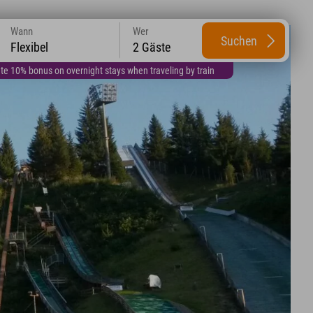
Wann
Wer
Suchen
Flexibel
2 Gäste
te 10% bonus on overnight stays when traveling by train