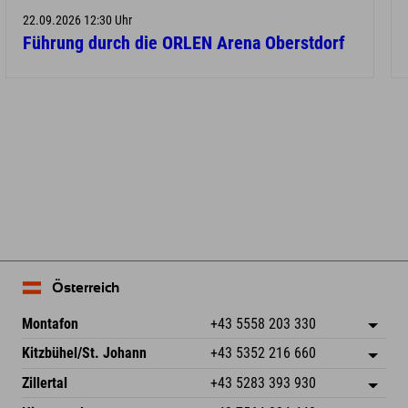
22.09.2026 12:30 Uhr
Führung durch die ORLEN Arena Oberstdorf
Österreich
Montafon
+43 5558 203 330
Dorfstr. 127b
Adresse speichern
Kitzbühel/St. Johann
+43 5352 216 660
6793 Gaschurn/Montafon
Anreiseinfos
Speckbacherstraße 87
Adresse speichern
Österreich
Buchen
Zillertal
+43 5283 393 930
6380 St. Johann in Tirol
Anreiseinfos
Mail senden
Schmiedau 2
Adresse speichern