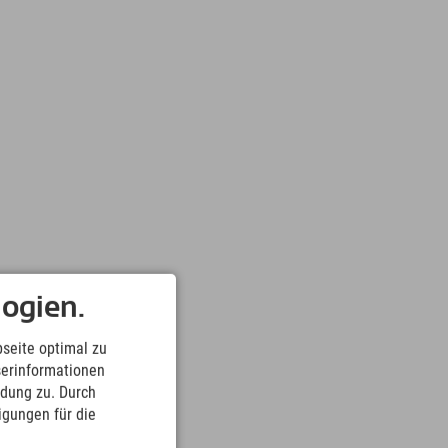
ogien.
seite optimal zu
serinformationen
ndung zu. Durch
ligungen für die