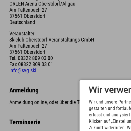
ORLEN Arena Oberstdorf/Allgäu
Am Faltenbach 27
87561 Oberstdorf
Deutschland
Veranstalter
Skiclub Oberstdorf Veranstaltungs GmbH
Am Faltenbach 27
87561 Oberstdorf
Tel. 08322 809 03 00
Fax 08322 809 03 01
info@svg.ski
Wir verwe
Anmeldung
Wir und unsere Partne
Anmeldung online, oder über die Tourist-Information mögli
gestalten und fortla
erfasst und analysier
Klicken auf „Einstellu
Terminserie
Zukunft widerrufen. W