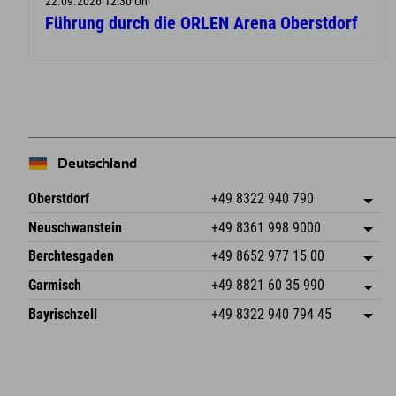
22.09.2026 12:30 Uhr
Führung durch die ORLEN Arena Oberstdorf
Deutschland
Oberstdorf
+49 8322 940 790
An der Breitach 3
Adresse speichern
Neuschwanstein
+49 8361 998 9000
87538 Fischen I. Allgäu
Anreiseinfos
An der Riese 45
Adresse speichern
Deutschland
Buchen
Berchtesgaden
+49 8652 977 15 00
87484 Nesselwang im Allgäu
Anreiseinfos
Mail senden
Hofreitstr. 7
Adresse speichern
Deutschland
Buchen
Garmisch
+49 8821 60 35 990
83471 Schönau am Königssee
Anreiseinfos
Mail senden
Frickenstraße 22
Adresse speichern
Deutschland
Buchen
Bayrischzell
+49 8322 940 794 45
82490 Farchant
Anreiseinfos
Mail senden
Seebergstr. 17
Adresse speichern
Deutschland
Buchen
83735 Bayrischzell
Anreiseinfos
Mail senden
Deutschland
Buchen
Mail senden