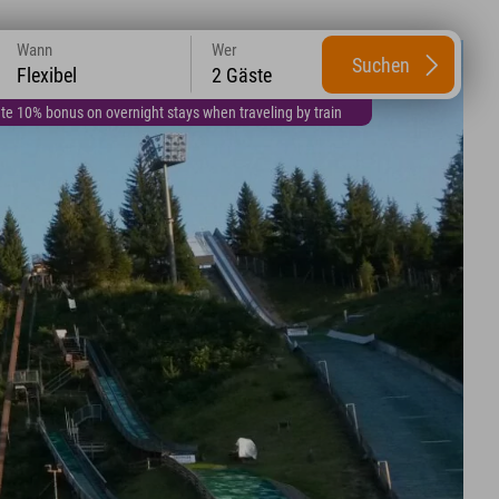
Wann
Wer
Suchen
Flexibel
2 Gäste
te 10% bonus on overnight stays when traveling by train