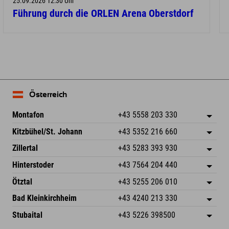
25.09.2026 12:30 Uhr
Führung durch die ORLEN Arena Oberstdorf
Österreich
Montafon
+43 5558 203 330
Dorfstr. 127b
Adresse speichern
Kitzbühel/St. Johann
+43 5352 216 660
6793 Gaschurn/Montafon
Anreiseinfos
Speckbacherstraße 87
Adresse speichern
Österreich
Buchen
Zillertal
+43 5283 393 930
6380 St. Johann in Tirol
Anreiseinfos
Mail senden
Schmiedau 2
Adresse speichern
Österreich
Buchen
Hinterstoder
+43 7564 204 440
6272 Kaltenbach im Zillertal
Anreiseinfos
Mail senden
Freizeitpark 10
Adresse speichern
Österreich
Buchen
Ötztal
+43 5255 206 010
4573 Hinterstoder
Anreiseinfos
Mail senden
Gscheat 14
Adresse speichern
Österreich
Buchen
Bad Kleinkirchheim
+43 4240 213 330
6441 Umhausen
Anreiseinfos
Mail senden
Dorfstraße 24
Adresse speichern
Österreich
Buchen
Stubaital
+43 5226 398500
9546 Bad Kleinkirchheim
Anreiseinfos
Mail senden
Wiesenweg 6
Adresse speichern