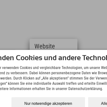
Website
nden Cookies und andere Technol
Deutsch
(German)
English
r verwenden Cookies und vergleichbare Technologien, um unsere Web
(English)
ufend zu verbessern. Dabei können personenbezogene Daten wie Brow
Italiano
t werden. Durch Klicken auf „Alle akzeptieren“ stimmen Sie der Verwe
ch.
(Italian)
ngen“ können Sie eine individuelle Auswahl treffen und erteilte Einwil
Čeština
eitere Informationen erhalten Sie in unserer Datenschutzerklärung.
(Czech)
Polski
(Polish)
Nur notwendige akzeptieren
All
Magyar