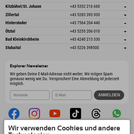
Dorfstr. 127b
Adresse speichern
Kitzbühel/St. Johann
+43 5352 216 660
6793 Gaschurn/Montafon
Anreiseinfos
Speckbacherstraße 87
Adresse speichern
Österreich
Buchen
Zillertal
+43 5283 393 930
6380 St. Johann in Tirol
Anreiseinfos
Mail senden
Schmiedau 2
Adresse speichern
Österreich
Buchen
Hinterstoder
+43 7564 204 440
6272 Kaltenbach im Zillertal
Anreiseinfos
Mail senden
Freizeitpark 10
Adresse speichern
Österreich
Buchen
Ötztal
+43 5255 206 010
4573 Hinterstoder
Anreiseinfos
Mail senden
Gscheat 14
Adresse speichern
Österreich
Buchen
Bad Kleinkirchheim
+43 4240 213 330
6441 Umhausen
Anreiseinfos
Mail senden
Dorfstraße 24
Adresse speichern
Österreich
Buchen
Stubaital
+43 5226 398500
9546 Bad Kleinkirchheim
Anreiseinfos
Mail senden
Wiesenweg 6
Adresse speichern
Österreich
Buchen
6167 Neustift im Stubaital
Anreiseinfos
Mail senden
Österreich
Buchen
Explorer Newsletter
Mail senden
Wir geben Deine E-Mail-Adresse nicht weiter. Wir mögen Spam
genauso wenig wie Du. Versprochen! Eine Abmeldung ist jederzeit
möglich.
Wir verwenden Cookies und andere
Explorer App