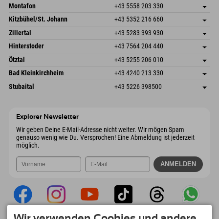
Montafon
+43 5558 203 330
Dorfstr. 127b
Adresse speichern
Kitzbühel/St. Johann
+43 5352 216 660
6793 Gaschurn/Montafon
Anreiseinfos
Speckbacherstraße 87
Adresse speichern
Österreich
Buchen
Zillertal
+43 5283 393 930
6380 St. Johann in Tirol
Anreiseinfos
Mail senden
Schmiedau 2
Adresse speichern
Österreich
Buchen
Hinterstoder
+43 7564 204 440
6272 Kaltenbach im Zillertal
Anreiseinfos
Mail senden
Freizeitpark 10
Adresse speichern
Österreich
Buchen
Ötztal
+43 5255 206 010
4573 Hinterstoder
Anreiseinfos
Mail senden
Gscheat 14
Adresse speichern
Österreich
Buchen
Bad Kleinkirchheim
+43 4240 213 330
6441 Umhausen
Anreiseinfos
Mail senden
Dorfstraße 24
Adresse speichern
Österreich
Buchen
Stubaital
+43 5226 398500
9546 Bad Kleinkirchheim
Anreiseinfos
Mail senden
Wiesenweg 6
Adresse speichern
Österreich
Buchen
6167 Neustift im Stubaital
Anreiseinfos
Mail senden
Österreich
Buchen
Explorer Newsletter
Mail senden
Wir geben Deine E-Mail-Adresse nicht weiter. Wir mögen Spam
genauso wenig wie Du. Versprochen! Eine Abmeldung ist jederzeit
möglich.
Wir verwenden Cookies und andere