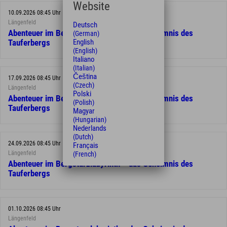
Website
10.09.2026 08:45 Uhr
Längenfeld
Deutsch
Abenteuer im Bergsturzlabyrinth – das Geheimnis des
(German)
English
Tauferbergs
(English)
Italiano
(Italian)
Čeština
17.09.2026 08:45 Uhr
(Czech)
Längenfeld
Polski
Abenteuer im Bergsturzlabyrinth – das Geheimnis des
(Polish)
Tauferbergs
Magyar
(Hungarian)
Nederlands
(Dutch)
24.09.2026 08:45 Uhr
Français
Längenfeld
(French)
Abenteuer im Bergsturzlabyrinth – das Geheimnis des
Tauferbergs
01.10.2026 08:45 Uhr
Längenfeld