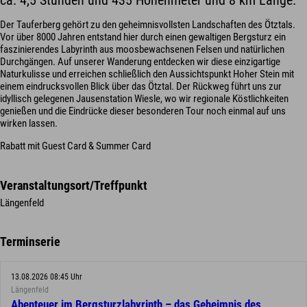
ca. 4,5 Stunden und 435 Höhenmeter und 8 km Länge.
Der Tauferberg gehört zu den geheimnisvollsten Landschaften des Ötztals.
Vor über 8000 Jahren entstand hier durch einen gewaltigen Bergsturz ein
faszinierendes Labyrinth aus moosbewachsenen Felsen und natürlichen
Durchgängen. Auf unserer Wanderung entdecken wir diese einzigartige
Naturkulisse und erreichen schließlich den Aussichtspunkt Hoher Stein mit
einem eindrucksvollen Blick über das Ötztal. Der Rückweg führt uns zur
idyllisch gelegenen Jausenstation Wiesle, wo wir regionale Köstlichkeiten
genießen und die Eindrücke dieser besonderen Tour noch einmal auf uns
wirken lassen.
Rabatt mit Guest Card & Summer Card
Veranstaltungsort/Treffpunkt
Längenfeld
Terminserie
13.08.2026 08:45 Uhr
Längenfeld
Abenteuer im Bergsturzlabyrinth – das Geheimnis des