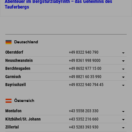
Abenteuer im Bergsturzlabyrinth – das Geheimnis des
Tauferbergs
Deutschland
Oberstdorf
+49 8322 940 790
An der Breitach 3
Adresse speichern
Neuschwanstein
+49 8361 998 9000
87538 Fischen I. Allgäu
Anreiseinfos
An der Riese 45
Adresse speichern
Deutschland
Buchen
Berchtesgaden
+49 8652 977 15 00
87484 Nesselwang im Allgäu
Anreiseinfos
Mail senden
Hofreitstr. 7
Adresse speichern
Deutschland
Buchen
Garmisch
+49 8821 60 35 990
83471 Schönau am Königssee
Anreiseinfos
Mail senden
Frickenstraße 22
Adresse speichern
Deutschland
Buchen
Bayrischzell
+49 8322 940 794 45
82490 Farchant
Anreiseinfos
Mail senden
Seebergstr. 17
Adresse speichern
Deutschland
Buchen
83735 Bayrischzell
Anreiseinfos
Mail senden
Deutschland
Buchen
Österreich
Mail senden
Montafon
+43 5558 203 330
Dorfstr. 127b
Adresse speichern
Kitzbühel/St. Johann
+43 5352 216 660
6793 Gaschurn/Montafon
Anreiseinfos
Speckbacherstraße 87
Adresse speichern
Österreich
Buchen
Zillertal
+43 5283 393 930
6380 St. Johann in Tirol
Anreiseinfos
Mail senden