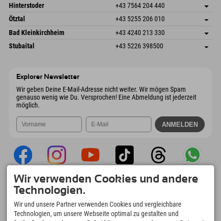
Schmiedau 2
Adresse speichern
Österreich
Buchen
Hinterstoder
+43 7564 204 440
6272 Kaltenbach im Zillertal
Anreiseinfos
Mail senden
Freizeitpark 10
Adresse speichern
Österreich
Buchen
Ötztal
+43 5255 206 010
4573 Hinterstoder
Anreiseinfos
Mail senden
Gscheat 14
Adresse speichern
Österreich
Buchen
Bad Kleinkirchheim
+43 4240 213 330
6441 Umhausen
Anreiseinfos
Mail senden
Dorfstraße 24
Adresse speichern
Österreich
Buchen
Stubaital
+43 5226 398500
9546 Bad Kleinkirchheim
Anreiseinfos
Mail senden
Wiesenweg 6
Adresse speichern
Österreich
Buchen
6167 Neustift im Stubaital
Anreiseinfos
Mail senden
Österreich
Buchen
Explorer Newsletter
Mail senden
Wir geben Deine E-Mail-Adresse nicht weiter. Wir mögen Spam
genauso wenig wie Du. Versprochen! Eine Abmeldung ist jederzeit
möglich.
Wir verwenden Cookies und andere
Explorer App
Technologien.
Upload Deiner #ExplorerMoments, Mein
Wir und unsere Partner verwenden Cookies und vergleichbare
Explorer To Go mit Buchungsübersicht,
Technologien, um unsere Webseite optimal zu gestalten und
Bucketlist, Restaurantübersicht uvm. Jetzt