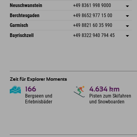
An der Breitach 3
Adresse speichern
Neuschwanstein
+49 8361 998 9000
87538 Fischen I. Allgäu
Anreiseinfos
An der Riese 45
Adresse speichern
Deutschland
Buchen
Berchtesgaden
+49 8652 977 15 00
87484 Nesselwang im Allgäu
Anreiseinfos
Mail senden
Hofreitstr. 7
Adresse speichern
Deutschland
Buchen
Garmisch
+49 8821 60 35 990
83471 Schönau am Königssee
Anreiseinfos
Mail senden
Frickenstraße 22
Adresse speichern
Deutschland
Buchen
Bayrischzell
+49 8322 940 794 45
82490 Farchant
Anreiseinfos
Mail senden
Seebergstr. 17
Adresse speichern
Deutschland
Buchen
83735 Bayrischzell
Anreiseinfos
Mail senden
Deutschland
Buchen
Mail senden
Zeit für Explorer Moments
166
4.634
km
Bergseen und
Pisten zum Skifahren
Erlebnisbäder
und Snowboarden