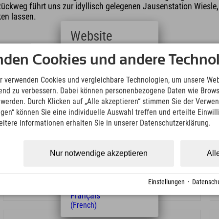
 Rückweg führt uns zur idyllisch gelegenen Jausenstation Wiesle,
ken lassen.
Website
Deutsch
nden Cookies und andere Technol
(German)
English
r verwenden Cookies und vergleichbare Technologien, um unsere Web
(English)
ufend zu verbessern. Dabei können personenbezogene Daten wie Brow
Italiano
t werden. Durch Klicken auf „Alle akzeptieren“ stimmen Sie der Verwe
(Italian)
ngen“ können Sie eine individuelle Auswahl treffen und erteilte Einwil
Čeština
eitere Informationen erhalten Sie in unserer Datenschutzerklärung.
(Czech)
Polski
(Polish)
13.08.2026 08:45 Uhr
Nur notwendige akzeptieren
All
Magyar
Längenfeld
(Hungarian)
Abenteuer im Bergsturzlabyrinth – das
Nederlands
Geheimnis des Tauferbergs
Einstellungen
·
Datenschu
(Dutch)
Français
(French)