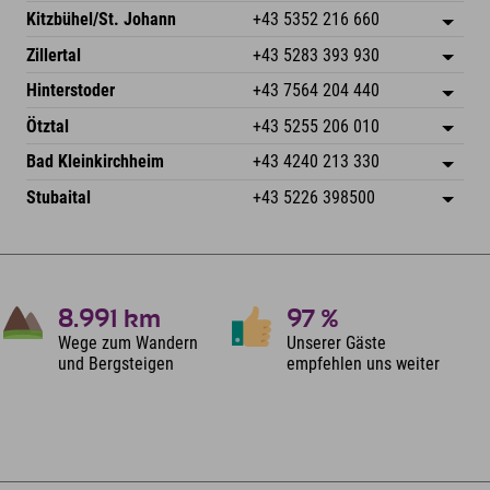
Dorfstr. 127b
Adresse speichern
Kitzbühel/St. Johann
+43 5352 216 660
6793 Gaschurn/Montafon
Anreiseinfos
Speckbacherstraße 87
Adresse speichern
Österreich
Buchen
Zillertal
+43 5283 393 930
6380 St. Johann in Tirol
Anreiseinfos
Mail senden
Schmiedau 2
Adresse speichern
Österreich
Buchen
Hinterstoder
+43 7564 204 440
6272 Kaltenbach im Zillertal
Anreiseinfos
Mail senden
Freizeitpark 10
Adresse speichern
Österreich
Buchen
Ötztal
+43 5255 206 010
4573 Hinterstoder
Anreiseinfos
Mail senden
Gscheat 14
Adresse speichern
Österreich
Buchen
Bad Kleinkirchheim
+43 4240 213 330
6441 Umhausen
Anreiseinfos
Mail senden
Dorfstraße 24
Adresse speichern
Österreich
Buchen
Stubaital
+43 5226 398500
9546 Bad Kleinkirchheim
Anreiseinfos
Mail senden
Wiesenweg 6
Adresse speichern
Österreich
Buchen
6167 Neustift im Stubaital
Anreiseinfos
Mail senden
Österreich
Buchen
Mail senden
8.991
km
97
%
Wege zum Wandern
Unserer Gäste
und Bergsteigen
empfehlen uns weiter