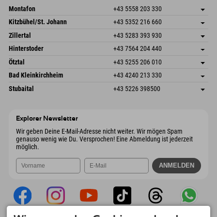
Montafon
+43 5558 203 330
Dorfstr. 127b
Adresse speichern
Kitzbühel/St. Johann
+43 5352 216 660
6793 Gaschurn/Montafon
Anreiseinfos
Speckbacherstraße 87
Adresse speichern
Österreich
Buchen
Zillertal
+43 5283 393 930
6380 St. Johann in Tirol
Anreiseinfos
Mail senden
Schmiedau 2
Adresse speichern
Österreich
Buchen
Hinterstoder
+43 7564 204 440
6272 Kaltenbach im Zillertal
Anreiseinfos
Mail senden
Freizeitpark 10
Adresse speichern
Österreich
Buchen
Ötztal
+43 5255 206 010
4573 Hinterstoder
Anreiseinfos
Mail senden
Gscheat 14
Adresse speichern
Österreich
Buchen
Bad Kleinkirchheim
+43 4240 213 330
6441 Umhausen
Anreiseinfos
Mail senden
Dorfstraße 24
Adresse speichern
Österreich
Buchen
Stubaital
+43 5226 398500
9546 Bad Kleinkirchheim
Anreiseinfos
Mail senden
Wiesenweg 6
Adresse speichern
Österreich
Buchen
6167 Neustift im Stubaital
Anreiseinfos
Mail senden
Österreich
Buchen
Explorer Newsletter
Mail senden
Wir geben Deine E-Mail-Adresse nicht weiter. Wir mögen Spam
genauso wenig wie Du. Versprochen! Eine Abmeldung ist jederzeit
möglich.