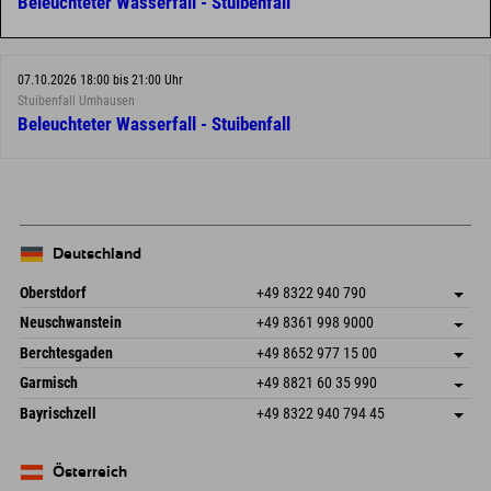
Beleuchteter Wasserfall - Stuibenfall
07.10.2026 18:00 bis 21:00 Uhr
Stuibenfall Umhausen
Beleuchteter Wasserfall - Stuibenfall
Deutschland
Oberstdorf
+49 8322 940 790
An der Breitach 3
Adresse speichern
Neuschwanstein
+49 8361 998 9000
87538 Fischen I. Allgäu
Anreiseinfos
An der Riese 45
Adresse speichern
Deutschland
Buchen
Berchtesgaden
+49 8652 977 15 00
87484 Nesselwang im Allgäu
Anreiseinfos
Mail senden
Hofreitstr. 7
Adresse speichern
Deutschland
Buchen
Garmisch
+49 8821 60 35 990
83471 Schönau am Königssee
Anreiseinfos
Mail senden
Frickenstraße 22
Adresse speichern
Deutschland
Buchen
Bayrischzell
+49 8322 940 794 45
82490 Farchant
Anreiseinfos
Mail senden
Seebergstr. 17
Adresse speichern
Deutschland
Buchen
83735 Bayrischzell
Anreiseinfos
Mail senden
Deutschland
Buchen
Österreich
Mail senden