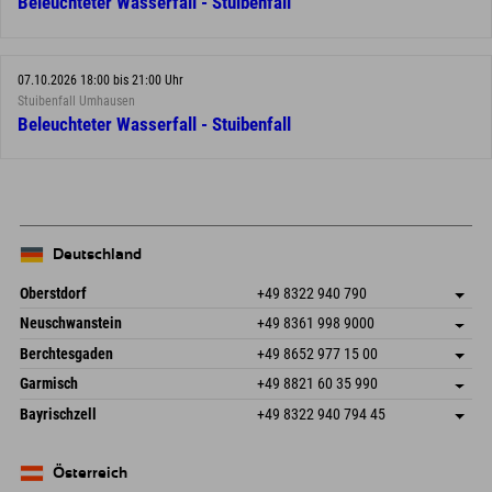
Beleuchteter Wasserfall - Stuibenfall
07.10.2026 18:00 bis 21:00 Uhr
Stuibenfall Umhausen
Beleuchteter Wasserfall - Stuibenfall
Deutschland
Oberstdorf
+49 8322 940 790
An der Breitach 3
Adresse speichern
Neuschwanstein
+49 8361 998 9000
87538 Fischen I. Allgäu
Anreiseinfos
An der Riese 45
Adresse speichern
Deutschland
Buchen
Berchtesgaden
+49 8652 977 15 00
87484 Nesselwang im Allgäu
Anreiseinfos
Mail senden
Hofreitstr. 7
Adresse speichern
Deutschland
Buchen
Garmisch
+49 8821 60 35 990
83471 Schönau am Königssee
Anreiseinfos
Mail senden
Frickenstraße 22
Adresse speichern
Deutschland
Buchen
Bayrischzell
+49 8322 940 794 45
82490 Farchant
Anreiseinfos
Mail senden
Seebergstr. 17
Adresse speichern
Deutschland
Buchen
83735 Bayrischzell
Anreiseinfos
Mail senden
Deutschland
Buchen
Österreich
Mail senden