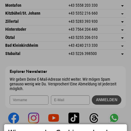
Montafon
+43 5558 203 330
Dorfstr. 127b
Adresse speichern
Kitzbühel/St. Johann
+43 5352 216 660
6793 Gaschurn/Montafon
Anreiseinfos
Speckbacherstraße 87
Adresse speichern
Österreich
Buchen
Zillertal
+43 5283 393 930
6380 St. Johann in Tirol
Anreiseinfos
Mail senden
Schmiedau 2
Adresse speichern
Österreich
Buchen
Hinterstoder
+43 7564 204 440
6272 Kaltenbach im Zillertal
Anreiseinfos
Mail senden
Freizeitpark 10
Adresse speichern
Österreich
Buchen
Ötztal
+43 5255 206 010
4573 Hinterstoder
Anreiseinfos
Mail senden
Gscheat 14
Adresse speichern
Österreich
Buchen
Bad Kleinkirchheim
+43 4240 213 330
6441 Umhausen
Anreiseinfos
Mail senden
Dorfstraße 24
Adresse speichern
Österreich
Buchen
Stubaital
+43 5226 398500
9546 Bad Kleinkirchheim
Anreiseinfos
Mail senden
Wiesenweg 6
Adresse speichern
Österreich
Buchen
6167 Neustift im Stubaital
Anreiseinfos
Mail senden
Österreich
Buchen
Explorer Newsletter
Mail senden
Wir geben Deine E-Mail-Adresse nicht weiter. Wir mögen Spam
genauso wenig wie Du. Versprochen! Eine Abmeldung ist jederzeit
möglich.