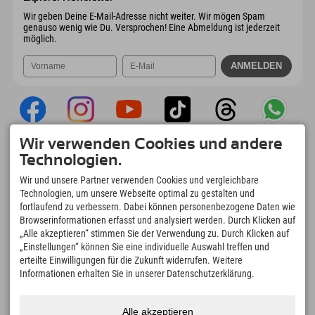
Mail senden
Wir geben Deine E-Mail-Adresse nicht weiter. Wir mögen Spam
genauso wenig wie Du. Versprochen! Eine Abmeldung ist jederzeit
möglich.
Wir verwenden Cookies und andere
Explorer App
Technologien.
Upload Deiner #ExplorerMoments, Mein
Wir und unsere Partner verwenden Cookies und vergleichbare
Explorer To Go mit Buchungsübersicht,
Technologien, um unsere Webseite optimal zu gestalten und
Bucketlist, Restaurantübersicht uvm. Jetzt
fortlaufend zu verbessern. Dabei können personenbezogene Daten wie
downloaden!
Browserinformationen erfasst und analysiert werden. Durch Klicken auf
„Alle akzeptieren“ stimmen Sie der Verwendung zu. Durch Klicken auf
„Einstellungen“ können Sie eine individuelle Auswahl treffen und
Zeit für Explorer Moments
erteilte Einwilligungen für die Zukunft widerrufen. Weitere
166
4.634
km
Informationen erhalten Sie in unserer Datenschutzerklärung.
Bergseen und Erlebnisbäder
Pisten zum Skifahren und
Snowboarden
8.991
km
97
%
Alle akzeptieren