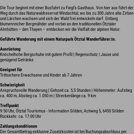
Die Tour beginnt mit einer Busfahrt zu Fiegl’s Gasthaus. Von hier aus führt der
Weg durch das Naturwaldreservat Windachtal, wo bis zu 300 Jahre alte Zirben
und Lärchen wachsen und sich der Wald frei entwickeln darf. Entlang
blumenreicher Bergmähder und vorbei an den traditionellen Ötztaler
Almhütten – den Thayen – entdecken wir die Vielfalt der alpinen Natur.
Geführte Wanderung mit einem Naturpark Ötztal Wanderführer:in.
Ausrüstung
Knöchelhohe Bergschuhe mit gutem Profil | Regenschutz | Jause und
genügend Getränke
Geeignet für
Trittsichere Erwachsene und Kinder ab 7 Jahren
Schwierigkeit
Anspruchsvolle Wanderung | Gehzeit ca. 5,5 Stunden | Höhenmeter: Aufstieg
ca. 400 m, Abstieg ca. 1.050 m | Streckenlänge ca. 9 km
Treffpunkt
9:50 Uhr, Ötztal Tourismus - Information Sölden, Achweg 5, 6450 Sölden
Rückkehr: ca. 17:00 Uhr
Zahlungskonditionen
Der Gesamtbetrag exklusive Zusatzkosten ist bei Buchungsabschluss per