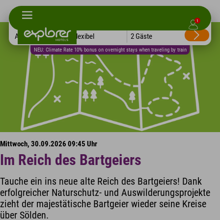
1
Alle Hotels
Flexibel
2 Gäste
NEU: Climate Rate 10% bonus on overnight stays when traveling by train
Mittwoch, 30.09.2026 09:45 Uhr
Im Reich des Bartgeiers
Tauche ein ins neue alte Reich des Bartgeiers! Dank
erfolgreicher Naturschutz- und Auswilderungsprojekte
zieht der majestätische Bartgeier wieder seine Kreise
über Sölden.