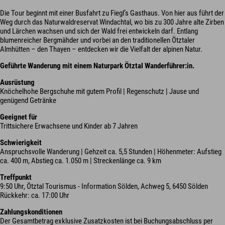
Die Tour beginnt mit einer Busfahrt zu Fiegl’s Gasthaus. Von hier aus führt der
Weg durch das Naturwaldreservat Windachtal, wo bis zu 300 Jahre alte Zirben
und Lärchen wachsen und sich der Wald frei entwickeln darf. Entlang
blumenreicher Bergmähder und vorbei an den traditionellen Ötztaler
Almhütten – den Thayen – entdecken wir die Vielfalt der alpinen Natur.
Geführte Wanderung mit einem Naturpark Ötztal Wanderführer:in.
Ausrüstung
Knöchelhohe Bergschuhe mit gutem Profil | Regenschutz | Jause und
genügend Getränke
Geeignet für
Trittsichere Erwachsene und Kinder ab 7 Jahren
Schwierigkeit
Anspruchsvolle Wanderung | Gehzeit ca. 5,5 Stunden | Höhenmeter: Aufstieg
ca. 400 m, Abstieg ca. 1.050 m | Streckenlänge ca. 9 km
Treffpunkt
9:50 Uhr, Ötztal Tourismus - Information Sölden, Achweg 5, 6450 Sölden
Rückkehr: ca. 17:00 Uhr
Zahlungskonditionen
Der Gesamtbetrag exklusive Zusatzkosten ist bei Buchungsabschluss per