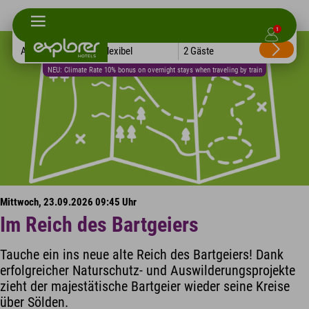
1
Alle Hotels
Flexibel
2 Gäste
NEU: Climate Rate 10% bonus on overnight stays when traveling by train
Mittwoch, 23.09.2026 09:45 Uhr
Im Reich des Bartgeiers
Tauche ein ins neue alte Reich des Bartgeiers! Dank
erfolgreicher Naturschutz- und Auswilderungsprojekte
zieht der majestätische Bartgeier wieder seine Kreise
über Sölden.