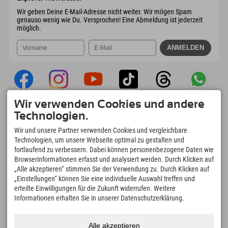
Mail senden
Wir geben Deine E-Mail-Adresse nicht weiter. Wir mögen Spam
genauso wenig wie Du. Versprochen! Eine Abmeldung ist jederzeit
möglich.
Wir verwenden Cookies und andere
Explorer App
Technologien.
Upload Deiner #ExplorerMoments, Mein
Wir und unsere Partner verwenden Cookies und vergleichbare
Explorer To Go mit Buchungsübersicht,
Technologien, um unsere Webseite optimal zu gestalten und
Bucketlist, Restaurantübersicht uvm. Jetzt
fortlaufend zu verbessern. Dabei können personenbezogene Daten wie
downloaden!
Browserinformationen erfasst und analysiert werden. Durch Klicken auf
„Alle akzeptieren“ stimmen Sie der Verwendung zu. Durch Klicken auf
„Einstellungen“ können Sie eine individuelle Auswahl treffen und
Zeit für Explorer Moments
erteilte Einwilligungen für die Zukunft widerrufen. Weitere
166
4.634
km
Informationen erhalten Sie in unserer Datenschutzerklärung.
Bergseen und Erlebnisbäder
Pisten zum Skifahren und
Snowboarden
8.991
km
97
%
Alle akzeptieren