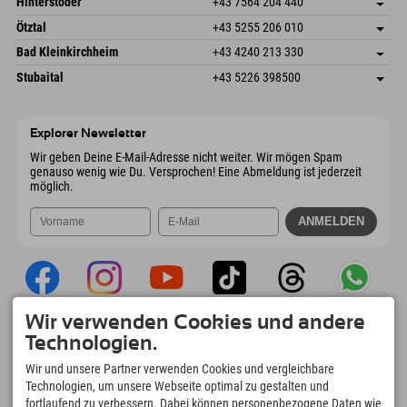
Hinterstoder
+43 7564 204 440
6272 Kaltenbach im Zillertal
Anreiseinfos
Mail senden
Freizeitpark 10
Adresse speichern
Österreich
Buchen
Ötztal
+43 5255 206 010
4573 Hinterstoder
Anreiseinfos
Mail senden
Gscheat 14
Adresse speichern
Österreich
Buchen
Bad Kleinkirchheim
+43 4240 213 330
6441 Umhausen
Anreiseinfos
Mail senden
Dorfstraße 24
Adresse speichern
Österreich
Buchen
Stubaital
+43 5226 398500
9546 Bad Kleinkirchheim
Anreiseinfos
Mail senden
Wiesenweg 6
Adresse speichern
Österreich
Buchen
6167 Neustift im Stubaital
Anreiseinfos
Mail senden
Österreich
Buchen
Explorer Newsletter
Mail senden
Wir geben Deine E-Mail-Adresse nicht weiter. Wir mögen Spam
genauso wenig wie Du. Versprochen! Eine Abmeldung ist jederzeit
möglich.
Wir verwenden Cookies und andere
Explorer App
Technologien.
Upload Deiner #ExplorerMoments, Mein
Wir und unsere Partner verwenden Cookies und vergleichbare
Explorer To Go mit Buchungsübersicht,
Technologien, um unsere Webseite optimal zu gestalten und
Bucketlist, Restaurantübersicht uvm. Jetzt
fortlaufend zu verbessern. Dabei können personenbezogene Daten wie
downloaden!