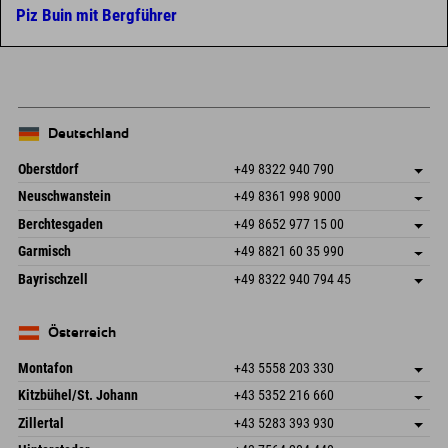
Piz Buin mit Bergführer
Deutschland
Oberstdorf
+49 8322 940 790
An der Breitach 3
Adresse speichern
Neuschwanstein
+49 8361 998 9000
87538 Fischen I. Allgäu
Anreiseinfos
An der Riese 45
Adresse speichern
Deutschland
Buchen
Berchtesgaden
+49 8652 977 15 00
87484 Nesselwang im Allgäu
Anreiseinfos
Mail senden
Hofreitstr. 7
Adresse speichern
Deutschland
Buchen
Garmisch
+49 8821 60 35 990
83471 Schönau am Königssee
Anreiseinfos
Mail senden
Frickenstraße 22
Adresse speichern
Deutschland
Buchen
Bayrischzell
+49 8322 940 794 45
82490 Farchant
Anreiseinfos
Mail senden
Seebergstr. 17
Adresse speichern
Deutschland
Buchen
83735 Bayrischzell
Anreiseinfos
Mail senden
Deutschland
Buchen
Österreich
Mail senden
Montafon
+43 5558 203 330
Dorfstr. 127b
Adresse speichern
Kitzbühel/St. Johann
+43 5352 216 660
6793 Gaschurn/Montafon
Anreiseinfos
Speckbacherstraße 87
Adresse speichern
Österreich
Buchen
Zillertal
+43 5283 393 930
6380 St. Johann in Tirol
Anreiseinfos
Mail senden
Schmiedau 2
Adresse speichern
Österreich
Buchen