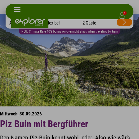
1
Alle Hotels
Flexibel
2 Gäste
NEU: Climate Rate 10% bonus on overnight stays when traveling by train
Mittwoch, 30.09.2026
Piz Buin mit Bergführer
Den Namen Piz Buin kennt wohl jeder. Also wie wär's