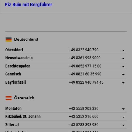
Piz Buin mit Bergführer
Deutschland
Oberstdorf
+49 8322 940 790
An der Breitach 3
Adresse speichern
Neuschwanstein
+49 8361 998 9000
87538 Fischen I. Allgäu
Anreiseinfos
An der Riese 45
Adresse speichern
Deutschland
Buchen
Berchtesgaden
+49 8652 977 15 00
87484 Nesselwang im Allgäu
Anreiseinfos
Mail senden
Hofreitstr. 7
Adresse speichern
Deutschland
Buchen
Garmisch
+49 8821 60 35 990
83471 Schönau am Königssee
Anreiseinfos
Mail senden
Frickenstraße 22
Adresse speichern
Deutschland
Buchen
Bayrischzell
+49 8322 940 794 45
82490 Farchant
Anreiseinfos
Mail senden
Seebergstr. 17
Adresse speichern
Deutschland
Buchen
83735 Bayrischzell
Anreiseinfos
Mail senden
Deutschland
Buchen
Österreich
Mail senden
Montafon
+43 5558 203 330
Dorfstr. 127b
Adresse speichern
Kitzbühel/St. Johann
+43 5352 216 660
6793 Gaschurn/Montafon
Anreiseinfos
Speckbacherstraße 87
Adresse speichern
Österreich
Buchen
Zillertal
+43 5283 393 930
6380 St. Johann in Tirol
Anreiseinfos
Mail senden
Schmiedau 2
Adresse speichern
Österreich
Buchen