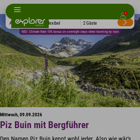
1
Alle Hotels
Flexibel
2 Gäste
NEU: Climate Rate 10% bonus on overnight stays when traveling by train
Mittwoch, 09.09.2026
Piz Buin mit Bergführer
Den Namen Piz Buin kennt wohl jeder. Also wie wär's