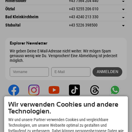
Hinterstoder
+43 7564 204 440
6272 Kaltenbach im Zillertal
Anreiseinfos
Mail senden
Freizeitpark 10
Adresse speichern
Österreich
Buchen
Ötztal
+43 5255 206 010
4573 Hinterstoder
Anreiseinfos
Mail senden
Gscheat 14
Adresse speichern
Österreich
Buchen
Bad Kleinkirchheim
+43 4240 213 330
6441 Umhausen
Anreiseinfos
Mail senden
Dorfstraße 24
Adresse speichern
Österreich
Buchen
Stubaital
+43 5226 398500
9546 Bad Kleinkirchheim
Anreiseinfos
Mail senden
Wiesenweg 6
Adresse speichern
Österreich
Buchen
6167 Neustift im Stubaital
Anreiseinfos
Mail senden
Österreich
Buchen
Explorer Newsletter
Mail senden
Wir geben Deine E-Mail-Adresse nicht weiter. Wir mögen Spam
genauso wenig wie Du. Versprochen! Eine Abmeldung ist jederzeit
möglich.
Wir verwenden Cookies und andere
Explorer App
Technologien.
Upload Deiner #ExplorerMoments, Mein
Wir und unsere Partner verwenden Cookies und vergleichbare
Explorer To Go mit Buchungsübersicht,
Technologien, um unsere Webseite optimal zu gestalten und
Bucketlist, Restaurantübersicht uvm. Jetzt
fortlaufend zu verbessern. Dabei können personenbezogene Daten wie
downloaden!