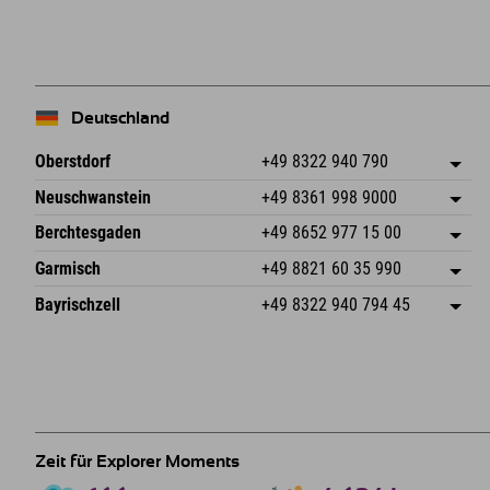
Deutschland
Oberstdorf
+49 8322 940 790
An der Breitach 3
Adresse speichern
Neuschwanstein
+49 8361 998 9000
87538 Fischen I. Allgäu
Anreiseinfos
An der Riese 45
Adresse speichern
Deutschland
Buchen
Berchtesgaden
+49 8652 977 15 00
87484 Nesselwang im Allgäu
Anreiseinfos
Mail senden
Hofreitstr. 7
Adresse speichern
Deutschland
Buchen
Garmisch
+49 8821 60 35 990
83471 Schönau am Königssee
Anreiseinfos
Mail senden
Frickenstraße 22
Adresse speichern
Deutschland
Buchen
Bayrischzell
+49 8322 940 794 45
82490 Farchant
Anreiseinfos
Mail senden
Seebergstr. 17
Adresse speichern
Deutschland
Buchen
83735 Bayrischzell
Anreiseinfos
Mail senden
Deutschland
Buchen
Mail senden
Zeit für Explorer Moments