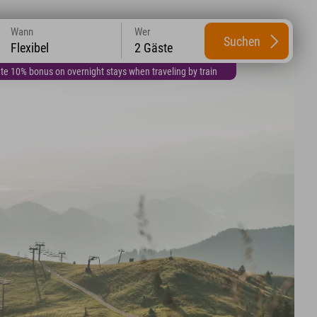
Wann
Wer
Suchen
Flexibel
2 Gäste
te 10% bonus on overnight stays when traveling by train