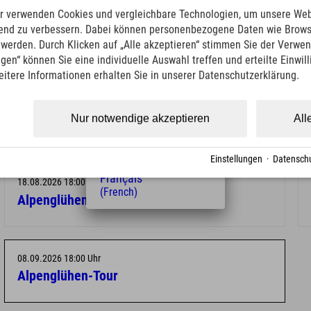
English
r verwenden Cookies und vergleichbare Technologien, um unsere Web
onsten Erwachsene 5,00 € und Kinder 6 – 15 Jahre 2,50 €
(English)
ufend zu verbessern. Dabei können personenbezogene Daten wie Brow
Italiano
t werden. Durch Klicken auf „Alle akzeptieren“ stimmen Sie der Verwe
(Italian)
ngen“ können Sie eine individuelle Auswahl treffen und erteilte Einwil
Čeština
eitere Informationen erhalten Sie in unserer Datenschutzerklärung.
(Czech)
49 8361 923040
Polski
(Polish)
Nur notwendige akzeptieren
All
Magyar
(Hungarian)
Nederlands
Einstellungen
·
Datenschu
(Dutch)
Français
18.08.2026 18:00 Uhr
(French)
Alpenglühen-Tour
08.09.2026 18:00 Uhr
Alpenglühen-Tour