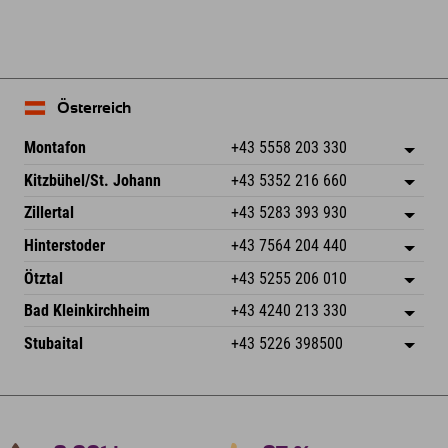
Österreich
Montafon
+43 5558 203 330
Dorfstr. 127b
Adresse speichern
Kitzbühel/St. Johann
+43 5352 216 660
6793 Gaschurn/Montafon
Anreiseinfos
Speckbacherstraße 87
Adresse speichern
Österreich
Buchen
Zillertal
+43 5283 393 930
6380 St. Johann in Tirol
Anreiseinfos
Mail senden
Schmiedau 2
Adresse speichern
Österreich
Buchen
Hinterstoder
+43 7564 204 440
6272 Kaltenbach im Zillertal
Anreiseinfos
Mail senden
Freizeitpark 10
Adresse speichern
Österreich
Buchen
Ötztal
+43 5255 206 010
4573 Hinterstoder
Anreiseinfos
Mail senden
Gscheat 14
Adresse speichern
Österreich
Buchen
Bad Kleinkirchheim
+43 4240 213 330
6441 Umhausen
Anreiseinfos
Mail senden
Dorfstraße 24
Adresse speichern
Österreich
Buchen
Stubaital
+43 5226 398500
9546 Bad Kleinkirchheim
Anreiseinfos
Mail senden
Wiesenweg 6
Adresse speichern
Österreich
Buchen
6167 Neustift im Stubaital
Anreiseinfos
Mail senden
Österreich
Buchen
Mail senden