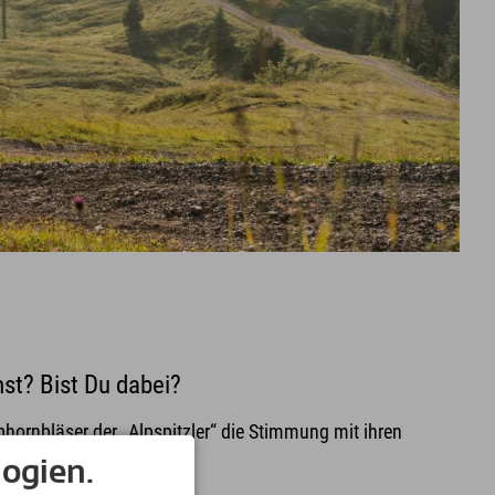
st? Bist Du dabei?
hornbläser der „Alpspitzler“ die Stimmung mit ihren
is!
ogien.