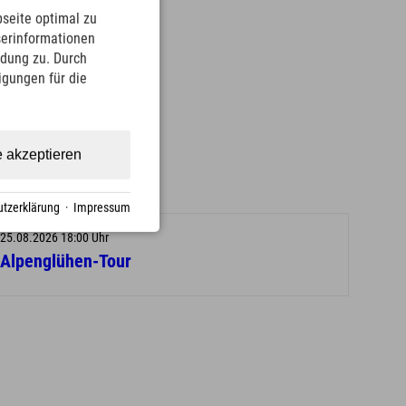
seite optimal zu
serinformationen
ndung zu. Durch
ligungen für die
e akzeptieren
tzerklärung
·
Impressum
25.08.2026 18:00 Uhr
Alpenglühen-Tour