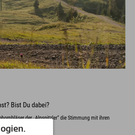
st? Bist Du dabei?
hornbläser der „Alpspitzler“ die Stimmung mit ihren
is!
ogien.