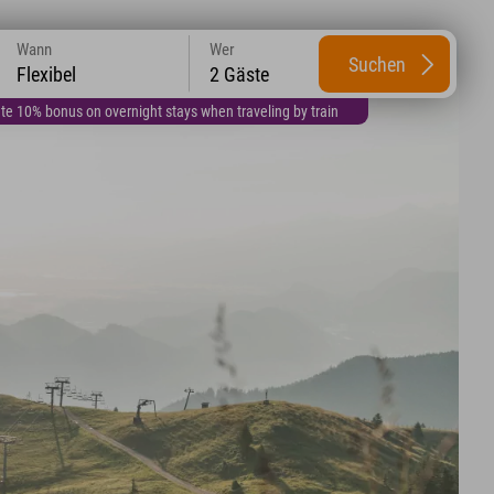
Wann
Wer
Suchen
Flexibel
2 Gäste
te 10% bonus on overnight stays when traveling by train