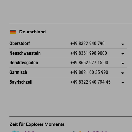
Deutschland
Oberstdorf
+49 8322 940 790
An der Breitach 3
Adresse speichern
Neuschwanstein
+49 8361 998 9000
87538 Fischen I. Allgäu
Anreiseinfos
An der Riese 45
Adresse speichern
Deutschland
Buchen
Berchtesgaden
+49 8652 977 15 00
87484 Nesselwang im Allgäu
Anreiseinfos
Mail senden
Hofreitstr. 7
Adresse speichern
Deutschland
Buchen
Garmisch
+49 8821 60 35 990
83471 Schönau am Königssee
Anreiseinfos
Mail senden
Frickenstraße 22
Adresse speichern
Deutschland
Buchen
Bayrischzell
+49 8322 940 794 45
82490 Farchant
Anreiseinfos
Mail senden
Seebergstr. 17
Adresse speichern
Deutschland
Buchen
83735 Bayrischzell
Anreiseinfos
Mail senden
Deutschland
Buchen
Mail senden
Zeit für Explorer Moments