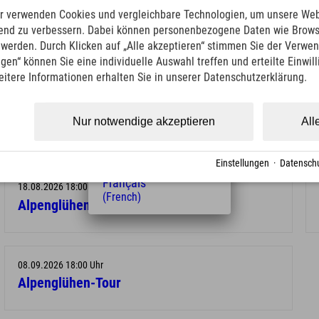
English
r verwenden Cookies und vergleichbare Technologien, um unsere Web
onsten Erwachsene 5,00 € und Kinder 6 – 15 Jahre 2,50 €
(English)
ufend zu verbessern. Dabei können personenbezogene Daten wie Brow
Italiano
t werden. Durch Klicken auf „Alle akzeptieren“ stimmen Sie der Verwe
(Italian)
ngen“ können Sie eine individuelle Auswahl treffen und erteilte Einwil
Čeština
eitere Informationen erhalten Sie in unserer Datenschutzerklärung.
(Czech)
49 8361 923040
Polski
(Polish)
Nur notwendige akzeptieren
All
Magyar
(Hungarian)
Nederlands
Einstellungen
·
Datenschu
(Dutch)
Français
18.08.2026 18:00 Uhr
(French)
Alpenglühen-Tour
08.09.2026 18:00 Uhr
Alpenglühen-Tour