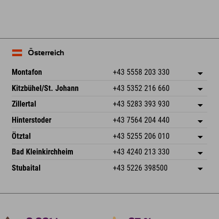
Österreich
Montafon
+43 5558 203 330
Dorfstr. 127b
Adresse speichern
Kitzbühel/St. Johann
+43 5352 216 660
6793 Gaschurn/Montafon
Anreiseinfos
Speckbacherstraße 87
Adresse speichern
Österreich
Buchen
Zillertal
+43 5283 393 930
6380 St. Johann in Tirol
Anreiseinfos
Mail senden
Schmiedau 2
Adresse speichern
Österreich
Buchen
Hinterstoder
+43 7564 204 440
6272 Kaltenbach im Zillertal
Anreiseinfos
Mail senden
Freizeitpark 10
Adresse speichern
Österreich
Buchen
Ötztal
+43 5255 206 010
4573 Hinterstoder
Anreiseinfos
Mail senden
Gscheat 14
Adresse speichern
Österreich
Buchen
Bad Kleinkirchheim
+43 4240 213 330
6441 Umhausen
Anreiseinfos
Mail senden
Dorfstraße 24
Adresse speichern
Österreich
Buchen
Stubaital
+43 5226 398500
9546 Bad Kleinkirchheim
Anreiseinfos
Mail senden
Wiesenweg 6
Adresse speichern
Österreich
Buchen
6167 Neustift im Stubaital
Anreiseinfos
Mail senden
Österreich
Buchen
Mail senden