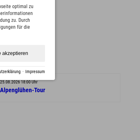
seite optimal zu
serinformationen
ndung zu. Durch
ligungen für die
e akzeptieren
tzerklärung
·
Impressum
25.08.2026 18:00 Uhr
Alpenglühen-Tour