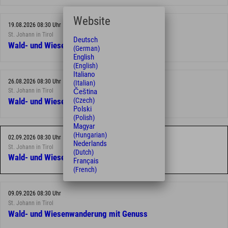
Website
19.08.2026 08:30 Uhr
St. Johann in Tirol
Deutsch
Wald- und Wiesenwanderung mit Genuss
(German)
English
(English)
Italiano
26.08.2026 08:30 Uhr
(Italian)
Čeština
St. Johann in Tirol
(Czech)
Wald- und Wiesenwanderung mit Genuss
Polski
(Polish)
Magyar
(Hungarian)
02.09.2026 08:30 Uhr
Nederlands
St. Johann in Tirol
(Dutch)
Wald- und Wiesenwanderung mit Genuss
Français
(French)
09.09.2026 08:30 Uhr
St. Johann in Tirol
Wald- und Wiesenwanderung mit Genuss