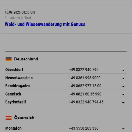
16.09.2026 08:30 Uhr
St. Johann in Tirol
Wald- und Wiesenwanderung mit Genuss
Deutschland
Oberstdorf
+49 8322 940 790
An der Breitach 3
Adresse speichern
Neuschwanstein
+49 8361 998 9000
87538 Fischen I. Allgäu
Anreiseinfos
An der Riese 45
Adresse speichern
Deutschland
Buchen
Berchtesgaden
+49 8652 977 15 00
87484 Nesselwang im Allgäu
Anreiseinfos
Mail senden
Hofreitstr. 7
Adresse speichern
Deutschland
Buchen
Garmisch
+49 8821 60 35 990
83471 Schönau am Königssee
Anreiseinfos
Mail senden
Frickenstraße 22
Adresse speichern
Deutschland
Buchen
Bayrischzell
+49 8322 940 794 45
82490 Farchant
Anreiseinfos
Mail senden
Seebergstr. 17
Adresse speichern
Deutschland
Buchen
83735 Bayrischzell
Anreiseinfos
Mail senden
Deutschland
Buchen
Österreich
Mail senden
Montafon
+43 5558 203 330