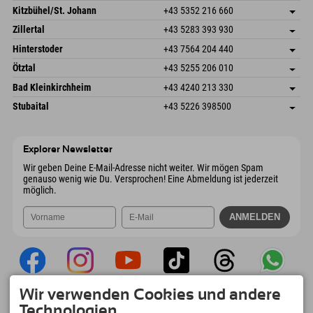
Dorfstr. 127b
Adresse speichern
Kitzbühel/St. Johann
+43 5352 216 660
6793 Gaschurn/Montafon
Anreiseinfos
Speckbacherstraße 87
Adresse speichern
Österreich
Buchen
Zillertal
+43 5283 393 930
6380 St. Johann in Tirol
Anreiseinfos
Mail senden
Schmiedau 2
Adresse speichern
Österreich
Buchen
Hinterstoder
+43 7564 204 440
6272 Kaltenbach im Zillertal
Anreiseinfos
Mail senden
Freizeitpark 10
Adresse speichern
Österreich
Buchen
Ötztal
+43 5255 206 010
4573 Hinterstoder
Anreiseinfos
Mail senden
Gscheat 14
Adresse speichern
Österreich
Buchen
Bad Kleinkirchheim
+43 4240 213 330
6441 Umhausen
Anreiseinfos
Mail senden
Dorfstraße 24
Adresse speichern
Österreich
Buchen
Stubaital
+43 5226 398500
9546 Bad Kleinkirchheim
Anreiseinfos
Mail senden
Wiesenweg 6
Adresse speichern
Österreich
Buchen
6167 Neustift im Stubaital
Anreiseinfos
Mail senden
Österreich
Buchen
Explorer Newsletter
Mail senden
Wir geben Deine E-Mail-Adresse nicht weiter. Wir mögen Spam
genauso wenig wie Du. Versprochen! Eine Abmeldung ist jederzeit
möglich.
Wir verwenden Cookies und andere
Explorer App
Technologien.