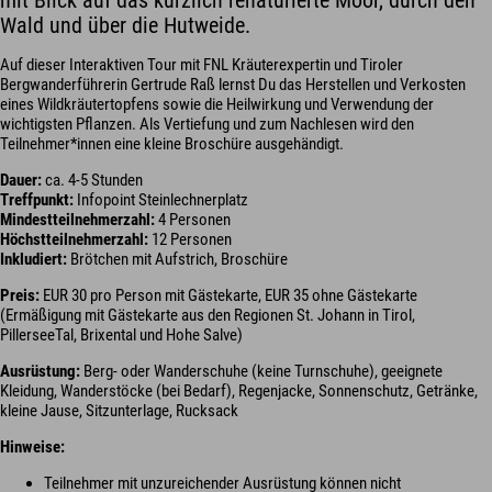
mit Blick auf das kürzlich renaturierte Moor, durch den
Wald und über die Hutweide.
Auf dieser Interaktiven Tour mit FNL Kräuterexpertin und Tiroler
Bergwanderführerin Gertrude Raß lernst Du das Herstellen und Verkosten
eines Wildkräutertopfens sowie die Heilwirkung und Verwendung der
wichtigsten Pflanzen. Als Vertiefung und zum Nachlesen wird den
Teilnehmer*innen eine kleine Broschüre ausgehändigt.
Dauer:
ca. 4-5 Stunden
Treffpunkt:
Infopoint Steinlechnerplatz
Mindestteilnehmerzahl:
4 Personen
Höchstteilnehmerzahl:
12 Personen
Inkludiert:
Brötchen mit Aufstrich, Broschüre
Preis:
EUR 30 pro Person mit Gästekarte, EUR 35 ohne Gästekarte
(Ermäßigung mit Gästekarte aus den Regionen St. Johann in Tirol,
PillerseeTal, Brixental und Hohe Salve)
Ausrüstung:
Berg- oder Wanderschuhe (keine Turnschuhe), geeignete
Kleidung, Wanderstöcke (bei Bedarf), Regenjacke, Sonnenschutz, Getränke,
kleine Jause, Sitzunterlage, Rucksack
Hinweise:
Teilnehmer mit unzureichender Ausrüstung können nicht