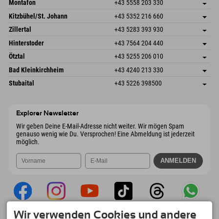
Montafon
+43 5558 203 330
Dorfstr. 127b
Adresse speichern
Kitzbühel/St. Johann
+43 5352 216 660
6793 Gaschurn/Montafon
Anreiseinfos
Speckbacherstraße 87
Adresse speichern
Österreich
Buchen
Zillertal
+43 5283 393 930
6380 St. Johann in Tirol
Anreiseinfos
Mail senden
Schmiedau 2
Adresse speichern
Österreich
Buchen
Hinterstoder
+43 7564 204 440
6272 Kaltenbach im Zillertal
Anreiseinfos
Mail senden
Freizeitpark 10
Adresse speichern
Österreich
Buchen
Ötztal
+43 5255 206 010
4573 Hinterstoder
Anreiseinfos
Mail senden
Gscheat 14
Adresse speichern
Österreich
Buchen
Bad Kleinkirchheim
+43 4240 213 330
6441 Umhausen
Anreiseinfos
Mail senden
Dorfstraße 24
Adresse speichern
Österreich
Buchen
Stubaital
+43 5226 398500
9546 Bad Kleinkirchheim
Anreiseinfos
Mail senden
Wiesenweg 6
Adresse speichern
Österreich
Buchen
6167 Neustift im Stubaital
Anreiseinfos
Mail senden
Österreich
Buchen
Explorer Newsletter
Mail senden
Wir geben Deine E-Mail-Adresse nicht weiter. Wir mögen Spam
genauso wenig wie Du. Versprochen! Eine Abmeldung ist jederzeit
möglich.
Wir verwenden Cookies und andere