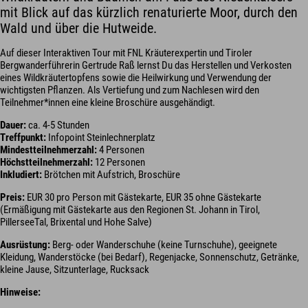
mit Blick auf das kürzlich renaturierte Moor, durch den
Wald und über die Hutweide.
Auf dieser Interaktiven Tour mit FNL Kräuterexpertin und Tiroler
Bergwanderführerin Gertrude Raß lernst Du das Herstellen und Verkosten
eines Wildkräutertopfens sowie die Heilwirkung und Verwendung der
wichtigsten Pflanzen. Als Vertiefung und zum Nachlesen wird den
Teilnehmer*innen eine kleine Broschüre ausgehändigt.
Dauer:
ca. 4-5 Stunden
Treffpunkt:
Infopoint Steinlechnerplatz
Mindestteilnehmerzahl:
4 Personen
Höchstteilnehmerzahl:
12 Personen
Inkludiert:
Brötchen mit Aufstrich, Broschüre
Preis:
EUR 30 pro Person mit Gästekarte, EUR 35 ohne Gästekarte
(Ermäßigung mit Gästekarte aus den Regionen St. Johann in Tirol,
PillerseeTal, Brixental und Hohe Salve)
Ausrüstung:
Berg- oder Wanderschuhe (keine Turnschuhe), geeignete
Kleidung, Wanderstöcke (bei Bedarf), Regenjacke, Sonnenschutz, Getränke,
kleine Jause, Sitzunterlage, Rucksack
Hinweise: