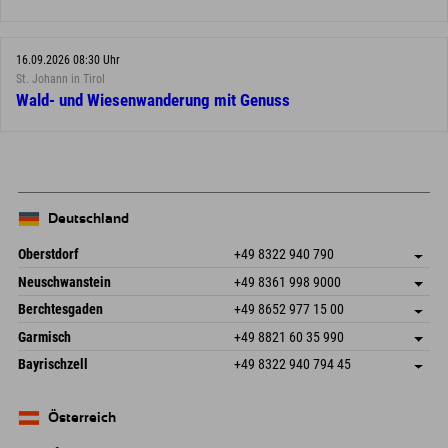
16.09.2026 08:30 Uhr
St. Johann in Tirol
Wald- und Wiesenwanderung mit Genuss
Deutschland
Oberstdorf
+49 8322 940 790
An der Breitach 3
Adresse speichern
Neuschwanstein
+49 8361 998 9000
87538 Fischen I. Allgäu
Anreiseinfos
An der Riese 45
Adresse speichern
Deutschland
Buchen
Berchtesgaden
+49 8652 977 15 00
87484 Nesselwang im Allgäu
Anreiseinfos
Mail senden
Hofreitstr. 7
Adresse speichern
Deutschland
Buchen
Garmisch
+49 8821 60 35 990
83471 Schönau am Königssee
Anreiseinfos
Mail senden
Frickenstraße 22
Adresse speichern
Deutschland
Buchen
Bayrischzell
+49 8322 940 794 45
82490 Farchant
Anreiseinfos
Mail senden
Seebergstr. 17
Adresse speichern
Deutschland
Buchen
83735 Bayrischzell
Anreiseinfos
Mail senden
Deutschland
Buchen
Österreich
Mail senden