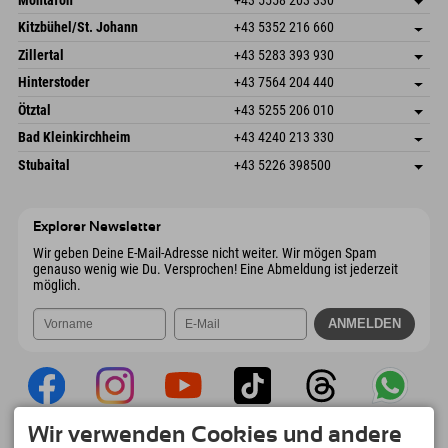
Dorfstr. 127b
Adresse speichern
Kitzbühel/St. Johann
+43 5352 216 660
6793 Gaschurn/Montafon
Anreiseinfos
Speckbacherstraße 87
Adresse speichern
Österreich
Buchen
Zillertal
+43 5283 393 930
6380 St. Johann in Tirol
Anreiseinfos
Mail senden
Schmiedau 2
Adresse speichern
Österreich
Buchen
Hinterstoder
+43 7564 204 440
6272 Kaltenbach im Zillertal
Anreiseinfos
Mail senden
Freizeitpark 10
Adresse speichern
Österreich
Buchen
Ötztal
+43 5255 206 010
4573 Hinterstoder
Anreiseinfos
Mail senden
Gscheat 14
Adresse speichern
Österreich
Buchen
Bad Kleinkirchheim
+43 4240 213 330
6441 Umhausen
Anreiseinfos
Mail senden
Dorfstraße 24
Adresse speichern
Österreich
Buchen
Stubaital
+43 5226 398500
9546 Bad Kleinkirchheim
Anreiseinfos
Mail senden
Wiesenweg 6
Adresse speichern
Österreich
Buchen
6167 Neustift im Stubaital
Anreiseinfos
Mail senden
Österreich
Buchen
Explorer Newsletter
Mail senden
Wir geben Deine E-Mail-Adresse nicht weiter. Wir mögen Spam
genauso wenig wie Du. Versprochen! Eine Abmeldung ist jederzeit
möglich.
Wir verwenden Cookies und andere