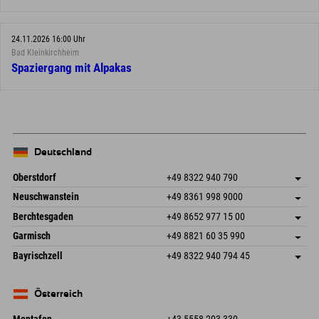
24.11.2026 16:00 Uhr
Bad Kleinkirchheim
Spaziergang mit Alpakas
Deutschland
Oberstdorf
+49 8322 940 790
An der Breitach 3
Adresse speichern
Neuschwanstein
+49 8361 998 9000
87538 Fischen I. Allgäu
Anreiseinfos
An der Riese 45
Adresse speichern
Deutschland
Buchen
Berchtesgaden
+49 8652 977 15 00
87484 Nesselwang im Allgäu
Anreiseinfos
Mail senden
Hofreitstr. 7
Adresse speichern
Deutschland
Buchen
Garmisch
+49 8821 60 35 990
83471 Schönau am Königssee
Anreiseinfos
Mail senden
Frickenstraße 22
Adresse speichern
Deutschland
Buchen
Bayrischzell
+49 8322 940 794 45
82490 Farchant
Anreiseinfos
Mail senden
Seebergstr. 17
Adresse speichern
Deutschland
Buchen
83735 Bayrischzell
Anreiseinfos
Mail senden
Deutschland
Buchen
Österreich
Mail senden
Montafon
+43 5558 203 330