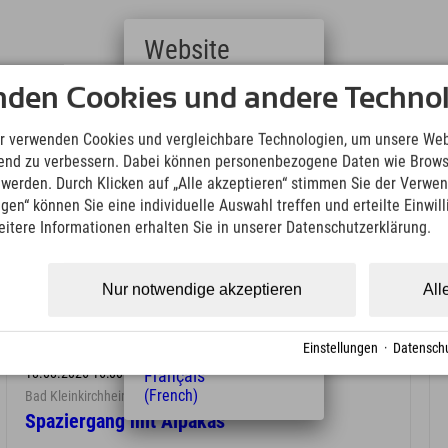
Website
Deutsch
nden Cookies und andere Technol
(German)
English
r verwenden Cookies und vergleichbare Technologien, um unsere Web
(English)
ufend zu verbessern. Dabei können personenbezogene Daten wie Brow
Italiano
t werden. Durch Klicken auf „Alle akzeptieren“ stimmen Sie der Verwe
(Italian)
ngen“ können Sie eine individuelle Auswahl treffen und erteilte Einwil
Čeština
chheim
eitere Informationen erhalten Sie in unserer Datenschutzerklärung.
(Czech)
Polski
(Polish)
Nur notwendige akzeptieren
All
Magyar
(Hungarian)
Nederlands
Einstellungen
·
Datenschu
(Dutch)
18.08.2026 16:00 Uhr
Français
(French)
Bad Kleinkirchheim
Spaziergang mit Alpakas