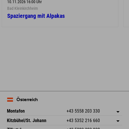
10.11.2026 16:00 Uhr
Bad Kleinkirchheim
Spaziergang mit Alpakas
Österreich
Montafon
+43 5558 203 330
Dorfstr. 127b
Adresse speichern
Kitzbühel/St. Johann
+43 5352 216 660
6793 Gaschurn/Montafon
Anreiseinfos
Speckbacherstraße 87
Adresse speichern