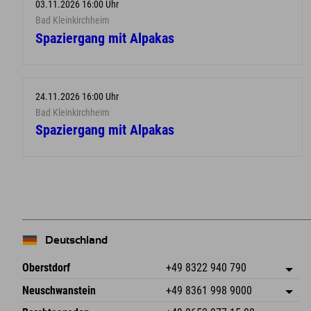
03.11.2026 16:00 Uhr
Bad Kleinkirchheim
Spaziergang mit Alpakas
24.11.2026 16:00 Uhr
Bad Kleinkirchheim
Spaziergang mit Alpakas
Deutschland
Oberstdorf
+49 8322 940 790
An der Breitach 3
Adresse speichern
Neuschwanstein
+49 8361 998 9000
87538 Fischen I. Allgäu
Anreiseinfos
An der Riese 45
Adresse speichern