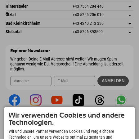
6380 St. Johann in Tirol
Anreiseinfos
Mail senden
Schmiedau 2
Adresse speichern
Österreich
Buchen
Hinterstoder
+43 7564 204 440
6272 Kaltenbach im Zillertal
Anreiseinfos
Mail senden
Freizeitpark 10
Adresse speichern
Österreich
Buchen
Ötztal
+43 5255 206 010
4573 Hinterstoder
Anreiseinfos
Mail senden
Gscheat 14
Adresse speichern
Österreich
Buchen
Bad Kleinkirchheim
+43 4240 213 330
6441 Umhausen
Anreiseinfos
Mail senden
Dorfstraße 24
Adresse speichern
Österreich
Buchen
Stubaital
+43 5226 398500
9546 Bad Kleinkirchheim
Anreiseinfos
Mail senden
Wiesenweg 6
Adresse speichern
Österreich
Buchen
6167 Neustift im Stubaital
Anreiseinfos
Mail senden
Österreich
Buchen
Explorer Newsletter
Mail senden
Wir geben Deine E-Mail-Adresse nicht weiter. Wir mögen Spam
genauso wenig wie Du. Versprochen! Eine Abmeldung ist jederzeit
möglich.
Wir verwenden Cookies und andere
Explorer App
Technologien.
Upload Deiner #ExplorerMoments, Mein
Wir und unsere Partner verwenden Cookies und vergleichbare
Explorer To Go mit Buchungsübersicht,
Technologien, um unsere Webseite optimal zu gestalten und
Bucketlist, Restaurantübersicht uvm. Jetzt