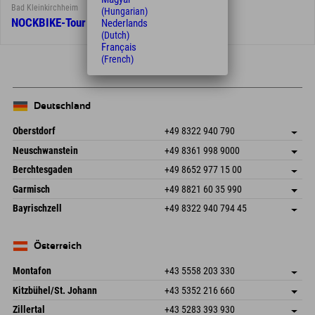
Bad Kleinkirchheim
(Hungarian)
NOCKBIKE-Tour von den Thermen zum See
Nederlands
(Dutch)
Français
(French)
Deutschland
Oberstdorf
+49 8322 940 790
An der Breitach 3
Adresse speichern
Neuschwanstein
+49 8361 998 9000
87538 Fischen I. Allgäu
Anreiseinfos
An der Riese 45
Adresse speichern
Deutschland
Buchen
Berchtesgaden
+49 8652 977 15 00
87484 Nesselwang im Allgäu
Anreiseinfos
Mail senden
Hofreitstr. 7
Adresse speichern
Deutschland
Buchen
Garmisch
+49 8821 60 35 990
83471 Schönau am Königssee
Anreiseinfos
Mail senden
Frickenstraße 22
Adresse speichern
Deutschland
Buchen
Bayrischzell
+49 8322 940 794 45
82490 Farchant
Anreiseinfos
Mail senden
Seebergstr. 17
Adresse speichern
Deutschland
Buchen
83735 Bayrischzell
Anreiseinfos
Mail senden
Deutschland
Buchen
Österreich
Mail senden
Montafon
+43 5558 203 330
Dorfstr. 127b
Adresse speichern
Kitzbühel/St. Johann
+43 5352 216 660
6793 Gaschurn/Montafon
Anreiseinfos
Speckbacherstraße 87
Adresse speichern
Österreich
Buchen
Zillertal
+43 5283 393 930