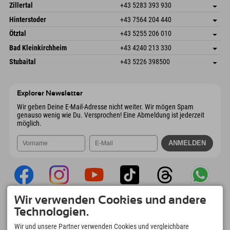
Speckbacherstraße 87
Adresse speichern
Österreich
Buchen
Zillertal
+43 5283 393 930
6380 St. Johann in Tirol
Anreiseinfos
Mail senden
Schmiedau 2
Adresse speichern
Österreich
Buchen
Hinterstoder
+43 7564 204 440
6272 Kaltenbach im Zillertal
Anreiseinfos
Mail senden
Freizeitpark 10
Adresse speichern
Österreich
Buchen
Ötztal
+43 5255 206 010
4573 Hinterstoder
Anreiseinfos
Mail senden
Gscheat 14
Adresse speichern
Österreich
Buchen
Bad Kleinkirchheim
+43 4240 213 330
6441 Umhausen
Anreiseinfos
Mail senden
Dorfstraße 24
Adresse speichern
Österreich
Buchen
Stubaital
+43 5226 398500
9546 Bad Kleinkirchheim
Anreiseinfos
Mail senden
Wiesenweg 6
Adresse speichern
Österreich
Buchen
6167 Neustift im Stubaital
Anreiseinfos
Mail senden
Österreich
Buchen
Explorer Newsletter
Mail senden
Wir geben Deine E-Mail-Adresse nicht weiter. Wir mögen Spam
genauso wenig wie Du. Versprochen! Eine Abmeldung ist jederzeit
möglich.
Wir verwenden Cookies und andere
Explorer App
Technologien.
Upload Deiner #ExplorerMoments, Mein
Wir und unsere Partner verwenden Cookies und vergleichbare