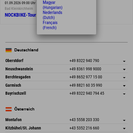
Magyar
01.09.2026 09:00 Uhr
(Hungarian)
Bad Kleinkirchheim
Nederlands
NOCKBIKE-Tour von den Thermen zum See
(Dutch)
Français
(French)
Deutschland
Oberstdorf
+49 8322 940 790
An der Breitach 3
Adresse speichern
Neuschwanstein
+49 8361 998 9000
87538 Fischen I. Allgäu
Anreiseinfos
An der Riese 45
Adresse speichern
Deutschland
Buchen
Berchtesgaden
+49 8652 977 15 00
87484 Nesselwang im Allgäu
Anreiseinfos
Mail senden
Hofreitstr. 7
Adresse speichern
Deutschland
Buchen
Garmisch
+49 8821 60 35 990
83471 Schönau am Königssee
Anreiseinfos
Mail senden
Frickenstraße 22
Adresse speichern
Deutschland
Buchen
Bayrischzell
+49 8322 940 794 45
82490 Farchant
Anreiseinfos
Mail senden
Seebergstr. 17
Adresse speichern
Deutschland
Buchen
83735 Bayrischzell
Anreiseinfos
Mail senden
Deutschland
Buchen
Österreich
Mail senden
Montafon
+43 5558 203 330
Dorfstr. 127b
Adresse speichern
Kitzbühel/St. Johann
+43 5352 216 660
6793 Gaschurn/Montafon
Anreiseinfos