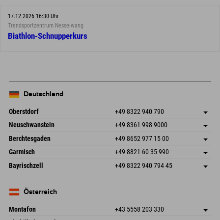
17.12.2026 16:30 Uhr
Trendsportzentrum Nesselwang
Biathlon-Schnupperkurs
Deutschland
Oberstdorf
+49 8322 940 790
An der Breitach 3
Adresse speichern
Neuschwanstein
+49 8361 998 9000
87538 Fischen I. Allgäu
Anreiseinfos
An der Riese 45
Adresse speichern
Deutschland
Buchen
Berchtesgaden
+49 8652 977 15 00
87484 Nesselwang im Allgäu
Anreiseinfos
Mail senden
Hofreitstr. 7
Adresse speichern
Deutschland
Buchen
Garmisch
+49 8821 60 35 990
83471 Schönau am Königssee
Anreiseinfos
Mail senden
Frickenstraße 22
Adresse speichern
Deutschland
Buchen
Bayrischzell
+49 8322 940 794 45
82490 Farchant
Anreiseinfos
Mail senden
Seebergstr. 17
Adresse speichern
Deutschland
Buchen
83735 Bayrischzell
Anreiseinfos
Mail senden
Deutschland
Buchen
Österreich
Mail senden
Montafon
+43 5558 203 330