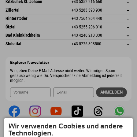
Dorfstr. 127b
Adresse speichern
Kitzbühel/St. Johann
+43 5352 216 660
6793 Gaschurn/Montafon
Anreiseinfos
Speckbacherstraße 87
Adresse speichern
Österreich
Buchen
Zillertal
+43 5283 393 930
6380 St. Johann in Tirol
Anreiseinfos
Mail senden
Schmiedau 2
Adresse speichern
Österreich
Buchen
Hinterstoder
+43 7564 204 440
6272 Kaltenbach im Zillertal
Anreiseinfos
Mail senden
Freizeitpark 10
Adresse speichern
Österreich
Buchen
Ötztal
+43 5255 206 010
4573 Hinterstoder
Anreiseinfos
Mail senden
Gscheat 14
Adresse speichern
Österreich
Buchen
Bad Kleinkirchheim
+43 4240 213 330
6441 Umhausen
Anreiseinfos
Mail senden
Dorfstraße 24
Adresse speichern
Österreich
Buchen
Stubaital
+43 5226 398500
9546 Bad Kleinkirchheim
Anreiseinfos
Mail senden
Wiesenweg 6
Adresse speichern
Österreich
Buchen
6167 Neustift im Stubaital
Anreiseinfos
Mail senden
Österreich
Buchen
Explorer Newsletter
Mail senden
Wir geben Deine E-Mail-Adresse nicht weiter. Wir mögen Spam
genauso wenig wie Du. Versprochen! Eine Abmeldung ist jederzeit
möglich.
Wir verwenden Cookies und andere
Explorer App
Technologien.