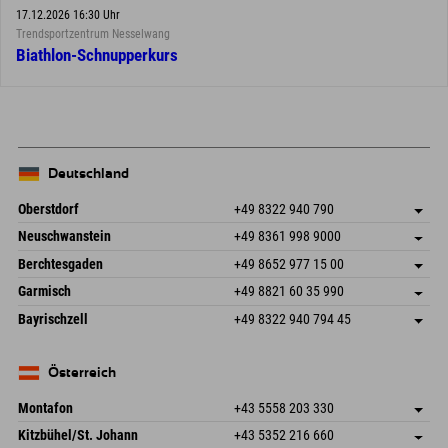
17.12.2026 16:30 Uhr
Trendsportzentrum Nesselwang
Biathlon-Schnupperkurs
Deutschland
Oberstdorf
+49 8322 940 790
An der Breitach 3
Adresse speichern
Neuschwanstein
+49 8361 998 9000
87538 Fischen I. Allgäu
Anreiseinfos
An der Riese 45
Adresse speichern
Deutschland
Buchen
Berchtesgaden
+49 8652 977 15 00
87484 Nesselwang im Allgäu
Anreiseinfos
Mail senden
Hofreitstr. 7
Adresse speichern
Deutschland
Buchen
Garmisch
+49 8821 60 35 990
83471 Schönau am Königssee
Anreiseinfos
Mail senden
Frickenstraße 22
Adresse speichern
Deutschland
Buchen
Bayrischzell
+49 8322 940 794 45
82490 Farchant
Anreiseinfos
Mail senden
Seebergstr. 17
Adresse speichern
Deutschland
Buchen
83735 Bayrischzell
Anreiseinfos
Mail senden
Deutschland
Buchen
Österreich
Mail senden
Montafon
+43 5558 203 330
Dorfstr. 127b
Adresse speichern
Kitzbühel/St. Johann
+43 5352 216 660
6793 Gaschurn/Montafon
Anreiseinfos