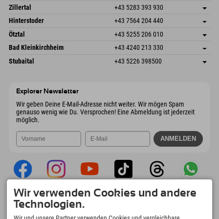
Speckbacherstraße 87
Adresse speichern
Österreich
Buchen
Zillertal
+43 5283 393 930
6380 St. Johann in Tirol
Anreiseinfos
Mail senden
Schmiedau 2
Adresse speichern
Österreich
Buchen
Hinterstoder
+43 7564 204 440
6272 Kaltenbach im Zillertal
Anreiseinfos
Mail senden
Freizeitpark 10
Adresse speichern
Österreich
Buchen
Ötztal
+43 5255 206 010
4573 Hinterstoder
Anreiseinfos
Mail senden
Gscheat 14
Adresse speichern
Österreich
Buchen
Bad Kleinkirchheim
+43 4240 213 330
6441 Umhausen
Anreiseinfos
Mail senden
Dorfstraße 24
Adresse speichern
Österreich
Buchen
Stubaital
+43 5226 398500
9546 Bad Kleinkirchheim
Anreiseinfos
Mail senden
Wiesenweg 6
Adresse speichern
Österreich
Buchen
6167 Neustift im Stubaital
Anreiseinfos
Mail senden
Österreich
Buchen
Explorer Newsletter
Mail senden
Wir geben Deine E-Mail-Adresse nicht weiter. Wir mögen Spam
genauso wenig wie Du. Versprochen! Eine Abmeldung ist jederzeit
möglich.
Wir verwenden Cookies und andere
Explorer App
Technologien.
Upload Deiner #ExplorerMoments, Mein
Wir und unsere Partner verwenden Cookies und vergleichbare