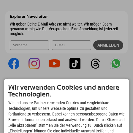
9546 Bad Kleinkirchheim
Anreiseinfos
Mail senden
Wiesenweg 6
Adresse speichern
Österreich
Buchen
6167 Neustift im Stubaital
Anreiseinfos
Mail senden
Österreich
Buchen
Explorer Newsletter
Mail senden
Wir geben Deine E-Mail-Adresse nicht weiter. Wir mögen Spam
genauso wenig wie Du. Versprochen! Eine Abmeldung ist jederzeit
möglich.
Explorer App
Wir verwenden Cookies und andere
Upload Deiner #ExplorerMoments, Mein
Technologien.
Explorer To Go mit Buchungsübersicht,
Bucketlist, Restaurantübersicht uvm. Jetzt
Wir und unsere Partner verwenden Cookies und vergleichbare
downloaden!
Technologien, um unsere Webseite optimal zu gestalten und
fortlaufend zu verbessern. Dabei können personenbezogene Daten wie
Browserinformationen erfasst und analysiert werden. Durch Klicken auf
Zeit für Explorer Moments
„Alle akzeptieren“ stimmen Sie der Verwendung zu. Durch Klicken auf
166
4.634
km
„Einstellungen“ können Sie eine individuelle Auswahl treffen und