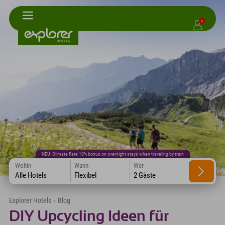
1
NEU: Climate Rate 10% bonus on overnight stays when traveling by train
Wohin
Wann
Wer
Alle Hotels
Flexibel
2 Gäste
Explorer Hotels
›
Blog
DIY Upcycling Ideen für