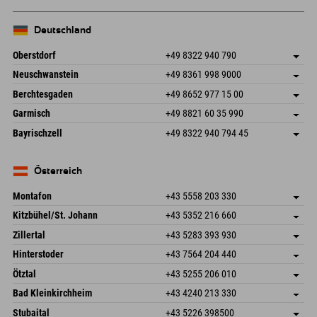
Deutschland
Oberstdorf
+49 8322 940 790
An der Breitach 3
Adresse speichern
Neuschwanstein
+49 8361 998 9000
87538 Fischen I. Allgäu
Anreiseinfos
An der Riese 45
Adresse speichern
Deutschland
Buchen
Berchtesgaden
+49 8652 977 15 00
87484 Nesselwang im Allgäu
Anreiseinfos
Mail senden
Hofreitstr. 7
Adresse speichern
Deutschland
Buchen
Garmisch
+49 8821 60 35 990
83471 Schönau am Königssee
Anreiseinfos
Mail senden
Frickenstraße 22
Adresse speichern
Deutschland
Buchen
Bayrischzell
+49 8322 940 794 45
82490 Farchant
Anreiseinfos
Mail senden
Seebergstr. 17
Adresse speichern
Deutschland
Buchen
83735 Bayrischzell
Anreiseinfos
Mail senden
Deutschland
Buchen
Österreich
Mail senden
Montafon
+43 5558 203 330
Dorfstr. 127b
Adresse speichern
Kitzbühel/St. Johann
+43 5352 216 660
6793 Gaschurn/Montafon
Anreiseinfos
Speckbacherstraße 87
Adresse speichern
Österreich
Buchen
Zillertal
+43 5283 393 930
6380 St. Johann in Tirol
Anreiseinfos
Mail senden
Schmiedau 2
Adresse speichern
Österreich
Buchen
Hinterstoder
+43 7564 204 440
6272 Kaltenbach im Zillertal
Anreiseinfos
Mail senden
Freizeitpark 10
Adresse speichern
Österreich
Buchen
Ötztal
+43 5255 206 010
4573 Hinterstoder
Anreiseinfos
Mail senden
Gscheat 14
Adresse speichern
Österreich
Buchen
Bad Kleinkirchheim
+43 4240 213 330
6441 Umhausen
Anreiseinfos
Mail senden
Dorfstraße 24
Adresse speichern
Österreich
Buchen
Stubaital
+43 5226 398500