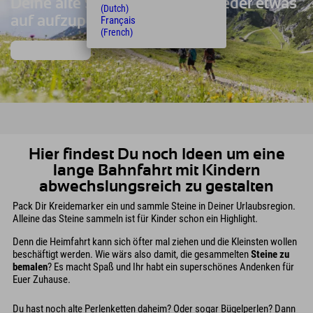
Deine alte Sportbekleidung wieder etwas
(Dutch)
auf aufzupeppen?
Français
(French)
We´ve got you!
Hier findest Du noch Ideen um eine
lange Bahnfahrt mit Kindern
abwechslungsreich zu gestalten
Pack Dir Kreidemarker ein und sammle Steine in Deiner Urlaubsregion.
Alleine das Steine sammeln ist für Kinder schon ein Highlight.
Denn die Heimfahrt kann sich öfter mal ziehen und die Kleinsten wollen
beschäftigt werden. Wie wärs also damit, die gesammelten
Steine zu
bemalen
? Es macht Spaß und Ihr habt ein superschönes Andenken für
Euer Zuhause.
Du hast noch alte Perlenketten daheim? Oder sogar Bügelperlen? Dann