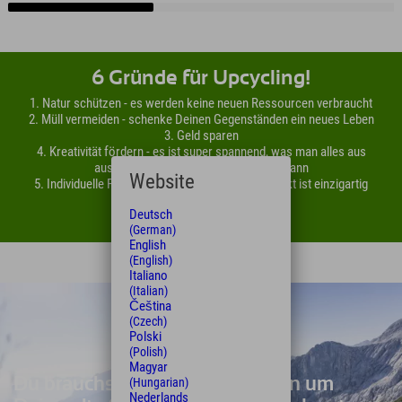
6 Gründe für Upcycling!
1. Natur schützen - es werden keine neuen Ressourcen verbraucht
2. Müll vermeiden - schenke Deinen Gegenständen ein neues Leben
3. Geld sparen
4. Kreativität fördern - es ist super spannend, was man alles aus
ausgedienten Gegenständen basteln kann
Website
5. Individuelle Produkte - jedes upgecycelte Projekt ist einzigartig
6.
Es macht Spaß
!
Deutsch
(German)
English
(English)
Italiano
(Italian)
Čeština
(Czech)
Polski
(Polish)
Magyar
Du brauchst noch ein paar Ideen um
(Hungarian)
Nederlands