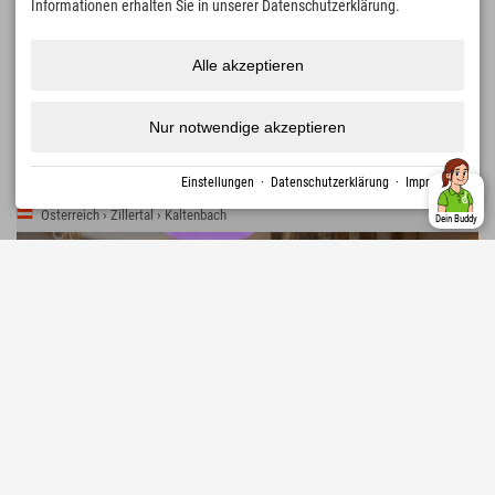
Auf 3.210 m: 109 Dreitausender von den Stubaier Alpen bis zu den
Informationen erhalten Sie in unserer Datenschutzerklärung.
Dolomiten bestaunen
Erlebnisberge für die ganze Familie
Alle akzeptieren
Serles, Elfer & Schlick 2000 bieten Paragliden, Sommerrodeln,
Wasserspielplätze und Erlebniswege
Mountain- & E-Bike
Nur notwendige akzeptieren
720 km bestens beschilderte Routen mit 13.000 Höhenmetern
Einstellungen
·
Datenschutzerklärung
·
Impressum
Österreich › Zillertal › Kaltenbach
Dein Buddy