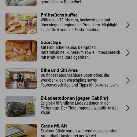
gemütlichem Doppelbett.
Frühstücksbuffet
Wähle aus 70 frischen, hochwertigen und
überwiegend regionalen Produkten. Highlight
ist die Do-it-yourself Eierbratstation.
Sport Spa
Mit Finnischer Sauna, Dampfbad,
Infrarotkabine, Ruheraum sowie Fitnessbereich
mit Kraft- und Cardiogeräten.
Bike und Ski Area
Du findest abschließbare Sportlocker, die
Werkbank, den Waschplatz sowie
Tourenvorschläge und Tipps für Skikurse, uvm.
E-Ladestationen (gegen Gebühr)
Es gibt 4 öffentliche Ladestationen in der
Tiefgarage. Der Tiefgaragenplatz dafür kostet
€8,80.
Gratis WLAN
Explorer Gäste surfen während des gesamten
Aufenthalts kostenfrei per WLAN.