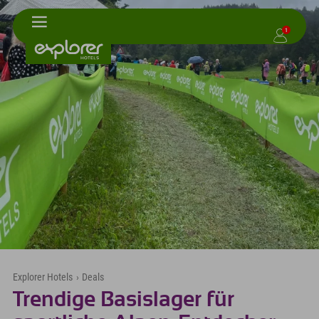
1
Explorer Hotels
›
Deals
Trendige Basislager für