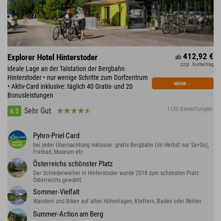
412,92 €
Explorer Hotel Hinterstoder
ab
zzgl. Kurbeitrag
ideale Lage an der Talstation der Bergbahn
Hinterstoder • nur wenige Schritte zum Dorfzentrum
MEHR
↓
• Aktiv-Card inklusive: täglich 40 Gratis- und 20
Bonusleistungen
1130 Bewertungen
Sehr Gut
4.5
Pyhrn-Priel Card
bei jeder Übernachtung inklusive: gratis Bergbahn (im Herbst nur Sa+So),
Freibad, Museum etc
Österreichs schönster Platz
Der Schiederweiher in Hinterstoder wurde 2018 zum schönsten Platz
Österreichs gewählt.
Sommer-Vielfalt
Wandern und Biken auf allen Höhenlagen, Klettern, Baden oder Reiten
Summer-Action am Berg