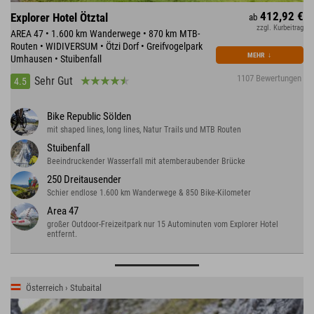
412,92 €
Explorer Hotel Ötztal
ab
zzgl. Kurbeitrag
AREA 47 • 1.600 km Wanderwege • 870 km MTB-
Routen • WIDIVERSUM • Ötzi Dorf • Greifvogelpark
MEHR
↓
Umhausen • Stuibenfall
1107 Bewertungen
Sehr Gut
4.5
Bike Republic Sölden
mit shaped lines, long lines, Natur Trails und MTB Routen
Stuibenfall
Beeindruckender Wasserfall mit atemberaubender Brücke
250 Dreitausender
Schier endlose 1.600 km Wanderwege & 850 Bike-Kilometer
Area 47
großer Outdoor-Freizeitpark nur 15 Autominuten vom Explorer Hotel
entfernt.
Österreich › Stubaital