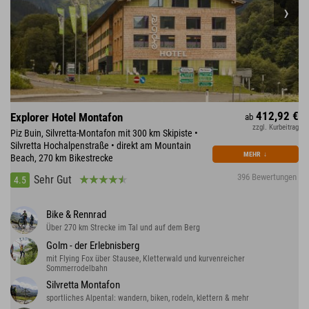
412,92 €
Explorer Hotel Montafon
ab
zzgl. Kurbeitrag
Piz Buin, Silvretta-Montafon mit 300 km Skipiste •
Silvretta Hochalpenstraße • direkt am Mountain
MEHR
↓
Beach, 270 km Bikestrecke
396 Bewertungen
Sehr Gut
4.5
Bike & Rennrad
Über 270 km Strecke im Tal und auf dem Berg
Golm - der Erlebnisberg
mit Flying Fox über Stausee, Kletterwald und kurvenreicher
Sommerrodelbahn
Silvretta Montafon
sportliches Alpental: wandern, biken, rodeln, klettern & mehr