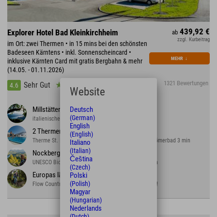
439,92 €
Explorer Hotel Bad Kleinkirchheim
ab
zzgl. Kurbeitrag
im Ort: zwei Thermen • in 15 mins bei den schönsten
Badeseen Kärntens • inkl. Sonnenscheincard •
MEHR
↓
inklusive Kärnten Card mit gratis Bergbahn & mehr
(14.05. - 01.11.2026)
1321 Bewertungen
Sehr Gut
4.6
Website
Deutsch
Millstätter See
(German)
italienisches Flair mitten in Kärnten.
English
2 Thermen
(English)
Therme St. Kathrein direkt am Hotel, zum Thermal Römerbad 3 min
Italiano
(Italian)
Nockberge
Čeština
UNESCO Biosphärenpark: erlebbare Natur & Tradition
(Czech)
Europas längster
Polski
(Polish)
Flow Country Trail mit 15,9km und 970 Höhenmetern!
Magyar
(Hungarian)
Nederlands
(Dutch)