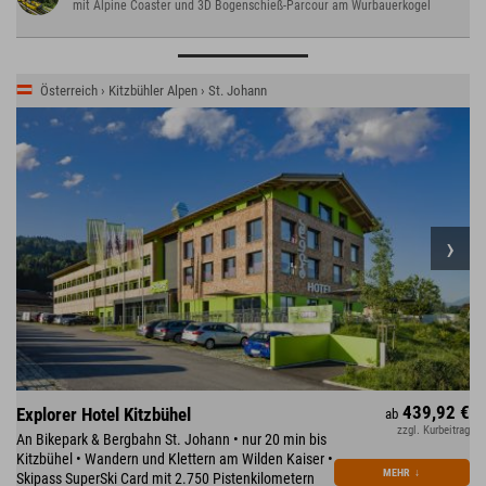
mit Alpine Coaster und 3D Bogenschieß-Parcour am Wurbauerkogel
Österreich › Kitzbühler Alpen › St. Johann
439,92 €
Explorer Hotel Kitzbühel
ab
zzgl. Kurbeitrag
An Bikepark & Bergbahn St. Johann • nur 20 min bis
Kitzbühel • Wandern und Klettern am Wilden Kaiser •
MEHR
↓
Skipass SuperSki Card mit 2.750 Pistenkilometern