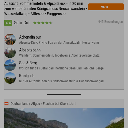
Aussicht, Sommerrodeln & Alpspitzkick • in 20 min
MEHR
↓
zum weltberühmten Königschloss Neuschwanstein •
Wasserfallweg • Attlesee • Forggensee
945 Bewertungen
Sehr Gut
4.4
Adrenalin pur
Alpspitz-Kick: Flying Fox an der Alpspitzbahn Nesselwang
Alpspitzbahn
Wandern, Sommerrodeln, Tobelweg & Abenteuerspielplatz
See & Berg
typisch für das Ostallgäu: herrliche Seen und liebliche Berge
Königlich
nur 20 Autominuten bis Neuschwanstein & Hohenschwangau
Deutschland › Allgäu › Fischen bei Oberstdorf