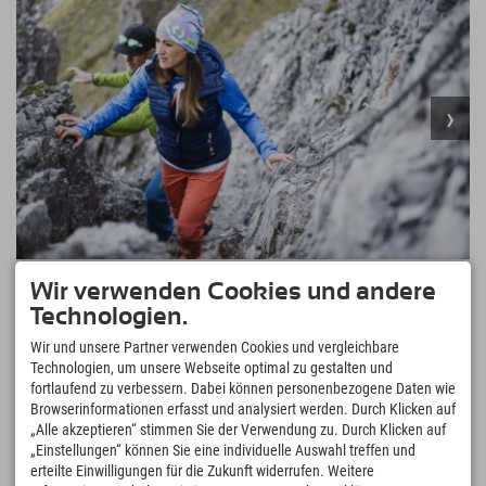
412,92 €
Explorer Hotel Stubaital
ab
Wir verwenden Cookies und andere
zzgl. Kurbeitrag
Größter Naturpark Tirols • 850 km Wanderwege •
Technologien.
Klettersteige & Kletterpark • Wilde Wasser Wege •
MEHR
↓
Wir und unsere Partner verwenden Cookies und vergleichbare
Stubaier Höhenweg • Almen und Bergseen • Top of
Tyrol • Adventure Park Fulpmes
Technologien, um unsere Webseite optimal zu gestalten und
fortlaufend zu verbessern. Dabei können personenbezogene Daten wie
Grawa Wasserfall
Browserinformationen erfasst und analysiert werden. Durch Klicken auf
Mehrere Etappen entlang von Wasserfällen oder der Ruetz-Katarakt-
„Alle akzeptieren“ stimmen Sie der Verwendung zu. Durch Klicken auf
Schlucht in der Wilde Wasser Arena
„Einstellungen“ können Sie eine individuelle Auswahl treffen und
'Top of Tyrol' am Stubaier Gletscher
erteilte Einwilligungen für die Zukunft widerrufen. Weitere