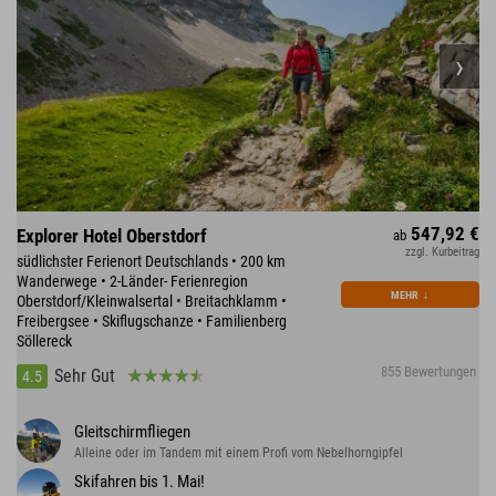
547,92 €
Explorer Hotel Oberstdorf
ab
zzgl. Kurbeitrag
südlichster Ferienort Deutschlands • 200 km
Wanderwege • 2-Länder- Ferienregion
MEHR
↓
Oberstdorf/Kleinwalsertal • Breitachklamm •
Freibergsee • Skiflugschanze • Familienberg
Söllereck
855 Bewertungen
Sehr Gut
4.5
Gleitschirmfliegen
Alleine oder im Tandem mit einem Profi vom Nebelhorngipfel
Skifahren bis 1. Mai!