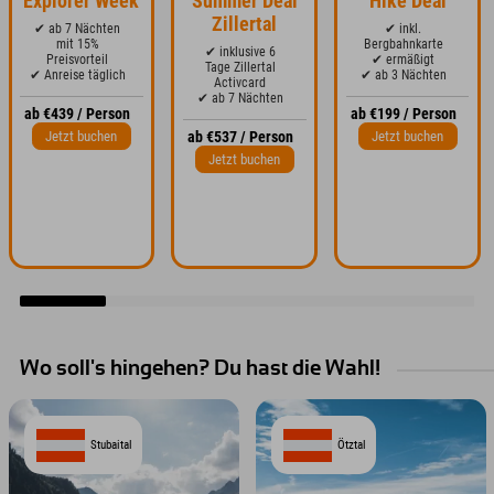
Explorer Week
Summer Deal
Hike Deal
Zillertal
✔ ab 7 Nächten
✔ inkl.
mit 15%
Bergbahnkarte
✔ inklusive 6
Preisvorteil
✔ ermäßigt
Tage Zillertal
✔ Anreise täglich
✔ ab 3 Nächten
Activcard
✔ ab 7 Nächten
ab €439 / Person
ab €199 / Person
Jetzt buchen
Jetzt buchen
ab €537 / Person
Jetzt buchen
Wo soll's hingehen? Du hast die Wahl!
Stubaital
Ötztal