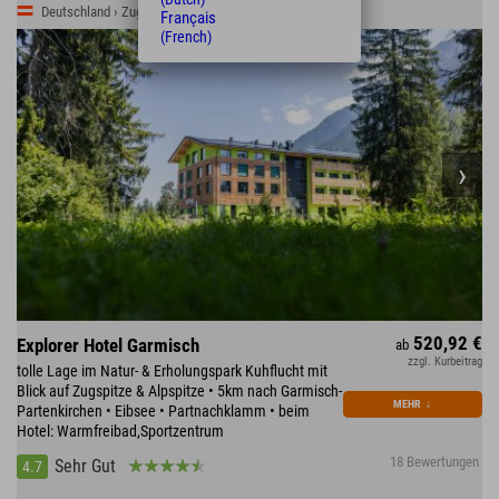
Deutschland › Zugspitzland › Farchant
Français
(French)
520,92 €
Explorer Hotel Garmisch
ab
zzgl. Kurbeitrag
tolle Lage im Natur- & Erholungspark Kuhflucht mit
Blick auf Zugspitze & Alpspitze • 5km nach Garmisch-
MEHR
↓
Partenkirchen • Eibsee • Partnachklamm • beim
Hotel: Warmfreibad,Sportzentrum
18 Bewertungen
Sehr Gut
4.7