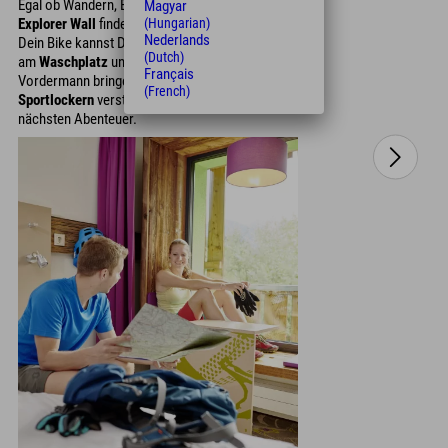
Egal ob Wandern, Biken oder Klettern, an unserer
Magyar
(Hungarian)
Explorer Wall
findest Du die besten
Tourentipps
.
Nederlands
Dein Bike kannst Du nach einem Matsch-Date
(Dutch)
am
Waschplatz
und an der
Werkbank
wieder auf
Français
Vordermann bringen. Im
Bike-Keller
oder den
(French)
Sportlockern
verstaust Du es sicher bis zum
nächsten Abenteuer.