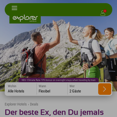
1
NEU: Climate Rate 10% bonus on overnight stays when traveling by train
Wohin
Wann
Wer
Alle Hotels
Flexibel
2 Gäste
Explorer Hotels
›
Deals
Der beste Ex, den Du jemals