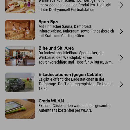
Wähle aus 70 frischen, hochwertigen und
überwiegend regionalen Produkten. Highlight
ist die Do-it-yourself Eierbratstation.
Sport Spa
Mit Finnischer Sauna, Dampfbad,
Infrarotkabine, Ruheraum sowie Fitnessbereich
mit Kraft- und Cardiogeräten.
Bike und Ski Area
Du findest abschließbare Sportlocker, die
Werkbank, den Waschplatz sowie
Tourenvorschläge und Tipps für Skikurse, uvm.
E-Ladestationen (gegen Gebühr)
Es gibt 4 öffentliche Ladestationen in der
Tiefgarage. Der Tiefgaragenplatz dafür kostet
€8,80.
Gratis WLAN
Explorer Gäste surfen während des gesamten
Aufenthalts kostenfrei per WLAN.