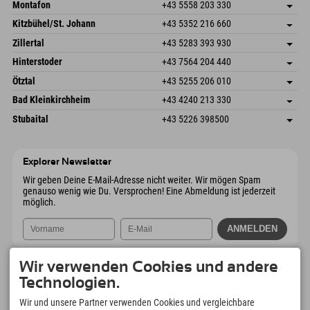
Montafon
+43 5558 203 330
Dorfstr. 127b
Adresse speichern
Kitzbühel/St. Johann
+43 5352 216 660
6793 Gaschurn/Montafon
Anreiseinfos
Speckbacherstraße 87
Adresse speichern
Österreich
Buchen
Zillertal
+43 5283 393 930
6380 St. Johann in Tirol
Anreiseinfos
Mail senden
Schmiedau 2
Adresse speichern
Österreich
Buchen
Hinterstoder
+43 7564 204 440
6272 Kaltenbach im Zillertal
Anreiseinfos
Mail senden
Freizeitpark 10
Adresse speichern
Österreich
Buchen
Ötztal
+43 5255 206 010
4573 Hinterstoder
Anreiseinfos
Mail senden
Gscheat 14
Adresse speichern
Österreich
Buchen
Bad Kleinkirchheim
+43 4240 213 330
6441 Umhausen
Anreiseinfos
Mail senden
Dorfstraße 24
Adresse speichern
Österreich
Buchen
Stubaital
+43 5226 398500
9546 Bad Kleinkirchheim
Anreiseinfos
Mail senden
Wiesenweg 6
Adresse speichern
Österreich
Buchen
6167 Neustift im Stubaital
Anreiseinfos
Mail senden
Österreich
Buchen
Explorer Newsletter
Mail senden
Wir geben Deine E-Mail-Adresse nicht weiter. Wir mögen Spam
genauso wenig wie Du. Versprochen! Eine Abmeldung ist jederzeit
möglich.
Wir verwenden Cookies und andere
Technologien.
Wir und unsere Partner verwenden Cookies und vergleichbare