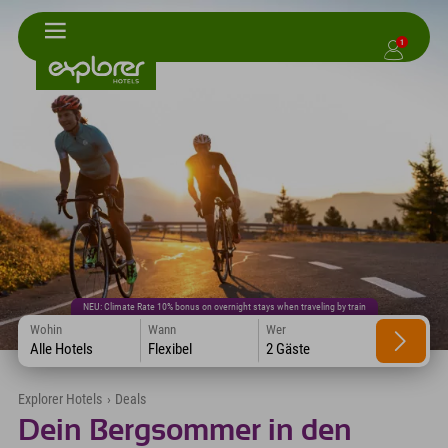
1
NEU: Climate Rate 10% bonus on overnight stays when traveling by train
Wohin
Wann
Wer
Alle Hotels
Flexibel
2 Gäste
Explorer Hotels
›
Deals
Dein Bergsommer in den