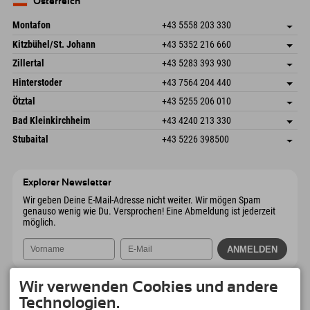
Österreich
Mail senden
Montafon
+43 5558 203 330
Dorfstr. 127b
Adresse speichern
Kitzbühel/St. Johann
+43 5352 216 660
6793 Gaschurn/Montafon
Anreiseinfos
Speckbacherstraße 87
Adresse speichern
Österreich
Buchen
Zillertal
+43 5283 393 930
6380 St. Johann in Tirol
Anreiseinfos
Mail senden
Schmiedau 2
Adresse speichern
Österreich
Buchen
Hinterstoder
+43 7564 204 440
6272 Kaltenbach im Zillertal
Anreiseinfos
Mail senden
Freizeitpark 10
Adresse speichern
Österreich
Buchen
Ötztal
+43 5255 206 010
4573 Hinterstoder
Anreiseinfos
Mail senden
Gscheat 14
Adresse speichern
Österreich
Buchen
Bad Kleinkirchheim
+43 4240 213 330
6441 Umhausen
Anreiseinfos
Mail senden
Dorfstraße 24
Adresse speichern
Österreich
Buchen
Stubaital
+43 5226 398500
9546 Bad Kleinkirchheim
Anreiseinfos
Mail senden
Wiesenweg 6
Adresse speichern
Österreich
Buchen
6167 Neustift im Stubaital
Anreiseinfos
Mail senden
Österreich
Buchen
Explorer Newsletter
Mail senden
Wir geben Deine E-Mail-Adresse nicht weiter. Wir mögen Spam
genauso wenig wie Du. Versprochen! Eine Abmeldung ist jederzeit
möglich.
Wir verwenden Cookies und andere
Technologien.