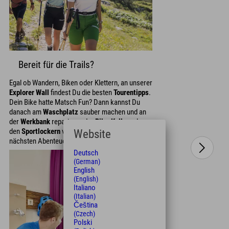
Bereit für die Trails?
Egal ob Wandern, Biken oder Klettern, an unserer
Explorer Wall
findest Du die besten
Tourentipps
.
Dein Bike hatte Matsch Fun? Dann kannst Du
danach am
Waschplatz
sauber machen und an
der
Werkbank
reparieren. Im
Bike-Keller
oder
den
Sportlockern
verstaust Du es sicher bis zum
Website
nächsten Abenteuer.
Deutsch
(German)
English
(English)
Italiano
(Italian)
Čeština
(Czech)
Polski