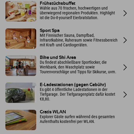
Frühstücksbuffet
Wähle aus 70 frischen, hochwertigen und
überwiegend regionalen Produkten. Highlight
ist die Do-it-yourself Eierbratstation.
Sport Spa
Mit Finnischer Sauna, Dampfbad,
Infrarotkabine, Ruheraum sowie Fitnessbereich
mit Kraft- und Cardiogeräten.
Bike und Ski Area
Du findest abschließbare Sportlocker, die
Werkbank, den Waschplatz sowie
Tourenvorschläge und Tipps für Skikurse, uvm.
E-Ladestationen (gegen Gebühr)
Es gibt 4 öffentliche Ladestationen in der
Tiefgarage. Der Tiefgaragenplatz dafür kostet
€8,80.
Gratis WLAN
Explorer Gäste surfen während des gesamten
Aufenthalts kostenfrei per WLAN.