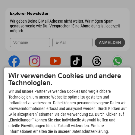
Wiesenweg 6
Adresse speichern
Österreich
Buchen
6167 Neustift im Stubaital
Anreiseinfos
Mail senden
Österreich
Buchen
Explorer Newsletter
Mail senden
Wir geben Deine E-Mail-Adresse nicht weiter. Wir mögen Spam
genauso wenig wie Du. Versprochen! Eine Abmeldung ist jederzeit
möglich.
Wir verwenden Cookies und andere
Explorer App
Technologien.
Upload Deiner #ExplorerMoments, Mein
Wir und unsere Partner verwenden Cookies und vergleichbare
Explorer To Go mit Buchungsübersicht,
Technologien, um unsere Webseite optimal zu gestalten und
Bucketlist, Restaurantübersicht uvm. Jetzt
fortlaufend zu verbessern. Dabei können personenbezogene Daten wie
downloaden!
Browserinformationen erfasst und analysiert werden. Durch Klicken auf
„Alle akzeptieren“ stimmen Sie der Verwendung zu. Durch Klicken auf
„Einstellungen“ können Sie eine individuelle Auswahl treffen und
Zeit für Explorer Moments
erteilte Einwilligungen für die Zukunft widerrufen. Weitere
166
4.634
km
Informationen erhalten Sie in unserer Datenschutzerklärung.
Bergseen und Erlebnisbäder
Pisten zum Skifahren und