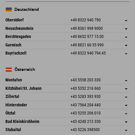
Deutschland
Oberstdorf
+49 8322 940 790
An der Breitach 3
Adresse speichern
Neuschwanstein
+49 8361 998 9000
87538 Fischen I. Allgäu
Anreiseinfos
An der Riese 45
Adresse speichern
Deutschland
Buchen
Berchtesgaden
+49 8652 977 15 00
87484 Nesselwang im Allgäu
Anreiseinfos
Mail senden
Hofreitstr. 7
Adresse speichern
Deutschland
Buchen
Garmisch
+49 8821 60 35 990
83471 Schönau am Königssee
Anreiseinfos
Mail senden
Frickenstraße 22
Adresse speichern
Deutschland
Buchen
Bayrischzell
+49 8322 940 794 45
82490 Farchant
Anreiseinfos
Mail senden
Seebergstr. 17
Adresse speichern
Deutschland
Buchen
83735 Bayrischzell
Anreiseinfos
Mail senden
Deutschland
Buchen
Österreich
Mail senden
Montafon
+43 5558 203 330
Dorfstr. 127b
Adresse speichern
Kitzbühel/St. Johann
+43 5352 216 660
6793 Gaschurn/Montafon
Anreiseinfos
Speckbacherstraße 87
Adresse speichern
Österreich
Buchen
Zillertal
+43 5283 393 930
6380 St. Johann in Tirol
Anreiseinfos
Mail senden
Schmiedau 2
Adresse speichern
Österreich
Buchen
Hinterstoder
+43 7564 204 440
6272 Kaltenbach im Zillertal
Anreiseinfos
Mail senden
Freizeitpark 10
Adresse speichern
Österreich
Buchen
Ötztal
+43 5255 206 010
4573 Hinterstoder
Anreiseinfos
Mail senden
Gscheat 14
Adresse speichern
Österreich
Buchen
Bad Kleinkirchheim
+43 4240 213 330
6441 Umhausen
Anreiseinfos
Mail senden
Dorfstraße 24
Adresse speichern
Österreich
Buchen
Stubaital
+43 5226 398500
9546 Bad Kleinkirchheim
Anreiseinfos
Mail senden