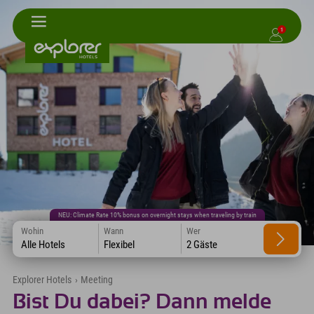
1
NEU: Climate Rate 10% bonus on overnight stays when traveling by train
Wohin
Wann
Wer
Alle Hotels
Flexibel
2 Gäste
Explorer Hotels
›
Meeting
Bist Du dabei? Dann melde