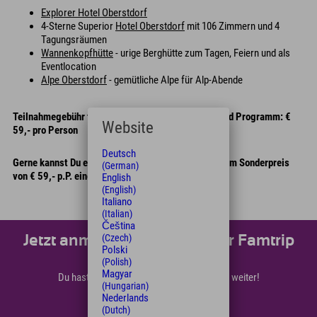
Explorer Hotel Oberstdorf
4-Sterne Superior
Hotel Oberstdorf
mit 106 Zimmern und 4
Tagungsräumen
Wannenkopfhütte
- urige Berghütte zum Tagen, Feiern und als
Eventlocation
Alpe Oberstdorf
- gemütliche Alpe für Alp-Abende
Teilnahmegebühr für Übernachtung, Verpflegung und Programm: €
Website
59,- pro Person
Deutsch
Gerne kannst Du eine Begleitung mitbringen oder zum Sonderpreis
(German)
von € 59,- p.P. eine Nacht länger bleiben!
English
(English)
Italiano
(Italian)
Čeština
(Czech)
Jetzt anmelden zum Explorer Famtrip
Polski
2025!
(Polish)
Magyar
Du hast noch Fragen? Wir helfen Dir gerne weiter!
(Hungarian)
Nederlands
Tel. +49 8322 940 79 444
(Dutch)
meeting@explorer-hotels.com