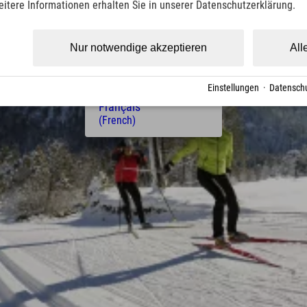
eitere Informationen erhalten Sie in unserer Datenschutzerklärung.
(Czech)
Polski
(Polish)
Nur notwendige akzeptieren
All
Magyar
(Hungarian)
Nederlands
Einstellungen
·
Datenschu
(Dutch)
Français
(French)