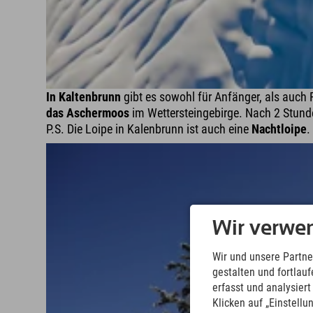
In Kaltenbrunn
gibt es sowohl für Anfänger, als auch 
das Aschermoos
im Wettersteingebirge. Nach 2 Stunde
P.S. Die Loipe in Kalenbrunn ist auch eine
Nachtloipe
.
Wir verwe
Wir und unsere Partne
gestalten und fortla
erfasst und analysier
Klicken auf „Einstellu