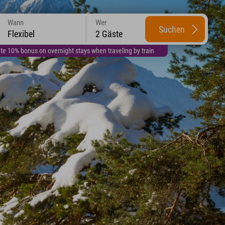
Wann
Wer
Suchen
Flexibel
2 Gäste
te 10% bonus on overnight stays when traveling by train