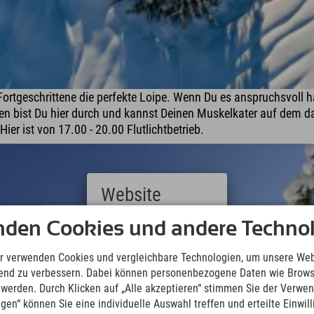
Fortgeschrittene die perfekte Loipe. Wenn Du es anspruchsvoll h
n bist Du hier durch und kannst Deinen Muskelkater auf dem da
 Hier ist von 17.00 - 20.00 Flutlichtbetrieb.
Website
Deutsch
nden Cookies und andere Technol
(German)
English
r verwenden Cookies und vergleichbare Technologien, um unsere Web
(English)
ufend zu verbessern. Dabei können personenbezogene Daten wie Brow
Italiano
t werden. Durch Klicken auf „Alle akzeptieren“ stimmen Sie der Verwe
(Italian)
ngen“ können Sie eine individuelle Auswahl treffen und erteilte Einwil
Čeština