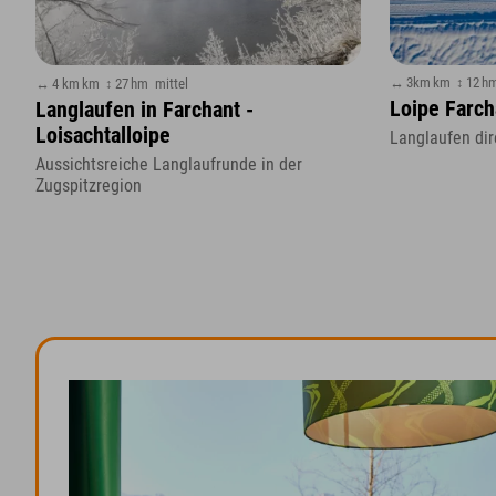
↔ 3km km
↕ 12 h
↔ 4 km km
↕ 27 hm
mittel
Loipe Farch
Langlaufen in Farchant -
Loisachtalloipe
Langlaufen dir
Aussichtsreiche Langlaufrunde in der
Zugspitzregion