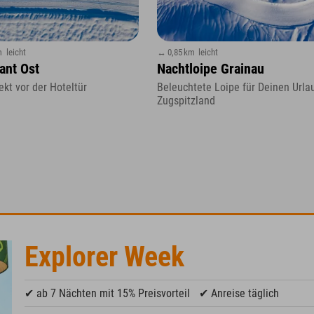
m
leicht
↔ 0,85 km
leicht
ant Ost
Nachtloipe Grainau
ekt vor der Hoteltür
Beleuchtete Loipe für Deinen Urla
Zugspitzland
Explorer Week
✔ ab 7 Nächten mit 15% Preisvorteil
✔ Anreise täglich