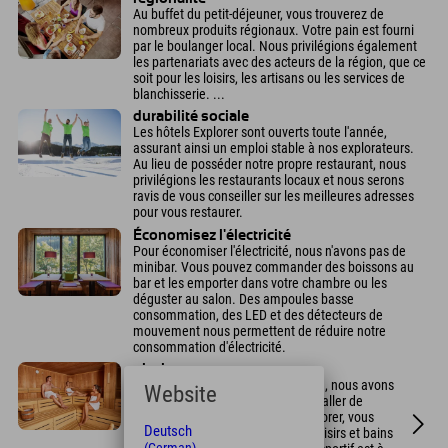
Au buffet du petit-déjeuner, vous trouverez de
nombreux produits régionaux. Votre pain est fourni
par le boulanger local. Nous privilégions également
les partenariats avec des acteurs de la région, que ce
soit pour les loisirs, les artisans ou les services de
blanchisserie. ...
durabilité sociale
Les hôtels Explorer sont ouverts toute l'année,
assurant ainsi un emploi stable à nos explorateurs.
Au lieu de posséder notre propre restaurant, nous
privilégions les restaurants locaux et nous serons
ravis de vous conseiller sur les meilleures adresses
pour vous restaurer.
Économisez l'électricité
Pour économiser l'électricité, nous n'avons pas de
minibar. Vous pouvez commander des boissons au
bar et les emporter dans votre chambre ou les
déguster au salon. Des ampoules basse
consommation, des LED et des détecteurs de
mouvement nous permettent de réduire notre
consommation d'électricité.
piscine
Afin d'économiser l'énergie et l'eau, nous avons
Website
délibérément choisi de ne pas installer de
piscine. Autour de votre hôtel Explorer, vous
Deutsch
trouverez divers lacs, bassins de loisirs et bains