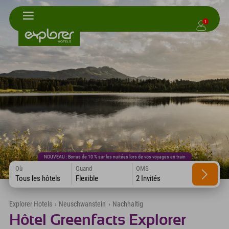
1
NOUVEAU : Bonus de 10 % sur les nuitées lors de vos voyages en train
Où
Quand
OMS
Tous les hôtels
Flexible
2 Invités
Explorer Hotels
›
Neuschwanstein
›
Nachhaltig
Hôtel Greenfacts Explorer