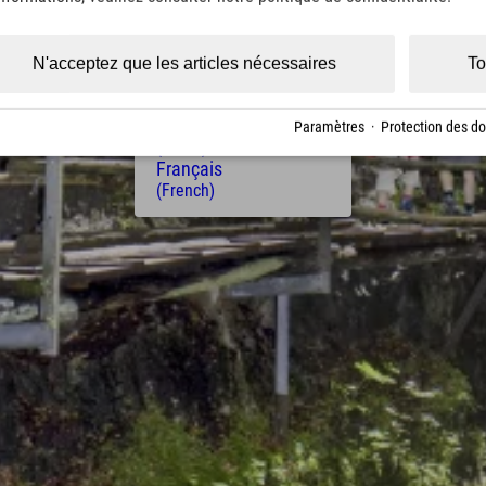
(Czech)
Polski
(Polish)
N'acceptez que les articles nécessaires
To
Magyar
(Hungarian)
Nederlands
Paramètres
·
Protection des d
(Dutch)
Français
(French)