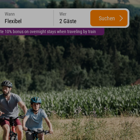
Wann
Wer
Suchen
Flexibel
2 Gäste
te 10% bonus on overnight stays when traveling by train