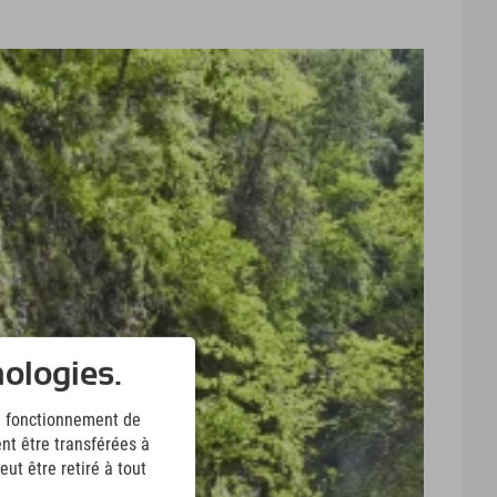
nologies.
le fonctionnement de
nt être transférées à
ut être retiré à tout