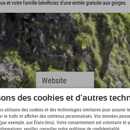
ous et votre famille bénéficiez d'une entrée gratuite aux gorges.
Website
Deutsch
sons des cookies et d'autres tech
(German)
English
s utilisons des cookies et des technologies similaires pour assurer 
(English)
er le trafic et afficher des contenus personnalisés. Vos données peuve
Italiano
(Italian)
 (par exemple, aux États-Unis). Votre consentement est volontaire et pe
Čeština
formations, veuillez consulter notre politique de confidentialité.