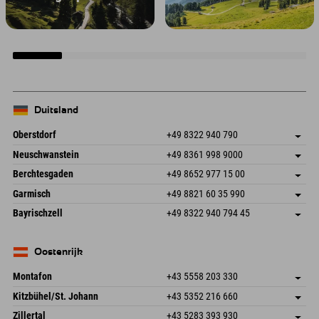
Duitsland
Oberstdorf
+49 8322 940 790
An der Breitach 3
Adres opslaan
Neuschwanstein
+49 8361 998 9000
87538 Fischen I. Allgäu
Aankomstinformatie
An der Riese 45
Adres opslaan
Duitsland
Booking
Berchtesgaden
+49 8652 977 15 00
87484 Nesselwang im Allgäu
Aankomstinformatie
E-mail verzenden
Hofreitstr. 7
Adres opslaan
Duitsland
Booking
Garmisch
+49 8821 60 35 990
83471 Schönau am Königssee
Aankomstinformatie
E-mail verzenden
Frickenstraße 22
Adres opslaan
Duitsland
Booking
Bayrischzell
+49 8322 940 794 45
82490 Farchant
Aankomstinformatie
E-mail verzenden
Seebergstr. 17
Adres opslaan
Duitsland
Booking
83735 Bayrischzell
Aankomstinformatie
E-mail verzenden
Duitsland
Booking
Oostenrijk
E-mail verzenden
Montafon
+43 5558 203 330
Dorfstr. 127b
Adres opslaan
Kitzbühel/St. Johann
+43 5352 216 660
6793 Gaschurn/Montafon
Aankomstinformatie
Speckbacherstraße 87
Adres opslaan
Oostenrijk
Booking
Zillertal
+43 5283 393 930