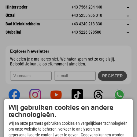
6380 St. Johann in Tirol
Aankomstinformatie
E-mail verzenden
Schmiedau 2
Adres opslaan
Oostenrijk
Booking
Hinterstoder
+43 7564 204 440
6272 Kaltenbach im Zillertal
Aankomstinformatie
E-mail verzenden
Freizeitpark 10
Adres opslaan
Oostenrijk
Booking
Ötztal
+43 5255 206 010
4573 Hinterstoder
Aankomstinformatie
E-mail verzenden
Gscheat 14
Adres opslaan
Oostenrijk
Booking
Bad Kleinkirchheim
+43 4240 213 330
6441 Umhausen
Aankomstinformatie
E-mail verzenden
Dorfstraße 24
Adres opslaan
Oostenrijk
Booking
Stubaital
+43 5226 398500
9546 Bad Kleinkirchheim
Aankomstinformatie
E-mail verzenden
Wiesenweg 6
Adres opslaan
Oostenrijk
Booking
6167 Neustift im Stubaital
Aankomstinformatie
E-mail verzenden
Oostenrijk
Booking
Explorer Newsletter
E-mail verzenden
We delen je e-mailadres niet. We haten spam net zo erg als jij.
Beloofd! Je kunt je op elk moment afmelden.
Wij gebruiken cookies en andere
technologieën.
Explorer App
Wij en onze partners gebruiken cookies en vergelijkbare technologieën
Upload je #ExplorerMoments, Mijn Explorer
To Go met een boekingsoverzicht, bucketlist,
om onze website te beheren, verkeer te analyseren en
restaurantoverzicht en nog veel meer.
gepersonaliseerde content weer te geven. Gegevens kunnen worden