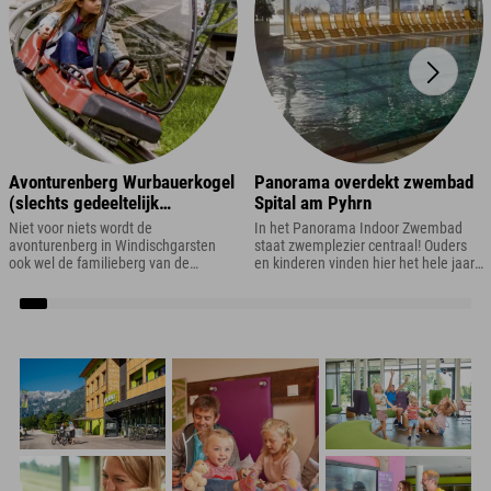
Avonturenberg Wurbauerkogel
Panorama overdekt zwembad
(slechts gedeeltelijk
Spital am Pyhrn
operationeel in de zomer van
Niet voor niets wordt de
In het Panorama Indoor Zwembad
2026)
avonturenberg in Windischgarsten
staat zwemplezier centraal! Ouders
ook wel de familieberg van de
en kinderen vinden hier het hele jaar
vakantieregio Pyhrn-Priel genoemd.
door ontspanning en volop
Er is immers alles wat het hartje van
zwemplezier – inclusief panoramisch
elke kleine en grote
uitzicht!
ontdekkingsreiziger begeert!