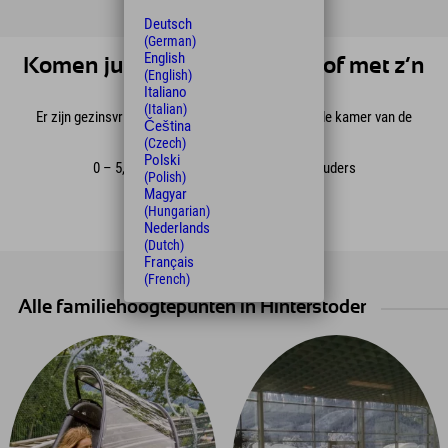
Deutsch
(German)
English
Komen jullie met z’n tweeën of met z’n
(English)
drieën?
Italiano
(Italian)
Er zijn gezinsvriendelijke prijzen voor het kind op de kamer van de
Čeština
ouders
(Czech)
Polski
0 – 5,9 jaar: gratis op de kamer van de ouders
(Polish)
6 – 11,9 jaar: € 20 per nacht
Magyar
Vanaf 12 jaar: €25 per nacht
(Hungarian)
Nederlands
(Dutch)
Français
(French)
Alle familiehoogtepunten in Hinterstoder