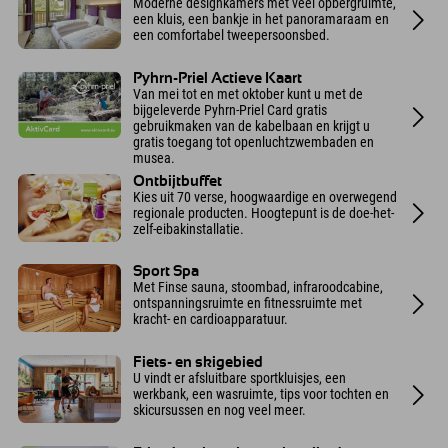
Moderne designkamers met veel opbergruimte,
een kluis, een bankje in het panoramaraam en
een comfortabel tweepersoonsbed.
Pyhrn-Priel Actieve Kaart
Van mei tot en met oktober kunt u met de
bijgeleverde Pyhrn-Priel Card gratis
gebruikmaken van de kabelbaan en krijgt u
gratis toegang tot openluchtzwembaden en
musea.
Ontbijtbuffet
Kies uit 70 verse, hoogwaardige en overwegend
regionale producten. Hoogtepunt is de doe-het-
zelf-eibakinstallatie.
Sport Spa
Met Finse sauna, stoombad, infraroodcabine,
ontspanningsruimte en fitnessruimte met
kracht- en cardioapparatuur.
Fiets- en skigebied
U vindt er afsluitbare sportkluisjes, een
werkbank, een wasruimte, tips voor tochten en
skicursussen en nog veel meer.