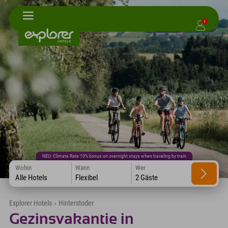
1
NEU: Climate Rate 10% bonus on overnight stays when traveling by train
Wohin
Wann
Wer
Alle Hotels
Flexibel
2 Gäste
Explorer Hotels
›
Hinterstoder
Gezinsvakantie in