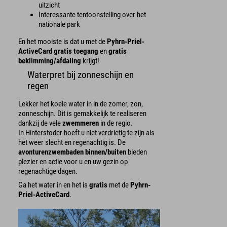
uitzicht
Interessante tentoonstelling over het
nationale park
En het mooiste is dat u met de
Pyhrn-Priel-
ActiveCard
gratis toegang
en
gratis
beklimming/afdaling
krijgt!
Waterpret bij zonneschijn en
regen
Lekker het koele water in in de zomer, zon,
zonneschijn. Dit is gemakkelijk te realiseren
dankzij de vele
zwemmeren
in de regio.
In Hinterstoder hoeft u niet verdrietig te zijn als
het weer slecht en regenachtig is. De
avonturenzwembaden binnen/buiten
bieden
plezier en actie voor u en uw gezin op
regenachtige dagen.
Ga het water in en het is
gratis
met de
Pyhrn-
Priel-ActiveCard
.