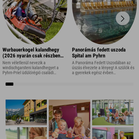
Wurbauerkogel kalandhegy
Panorámás fedett uszoda
(2026 nyarán csak részben
Spital am Pyhrn
üzemel)
Nem véletlenül nevezik a
A Panoráma Fedett Uszodában az
windischgarsteni kalandhegyet a
úszás élvezete a lényeg! A szülők és
Pyhrn-Priel üdülőrégió családi
a gyerekek egész évben
hegyének is. Végül is minden
kikapcsolódást és rengeteg úszási
megtalálható itt, amire minden kis és
élményt találnak itt – beleértve a
nagy felfedező szíve vágyik!
panorámás kilátást is!