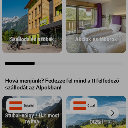
Szálloda és szobák
Akciók és táborok
Hová menjünk? Fedezze fel mind a 11 felfedező
szállodát az Alpokban!
Stubaital
Ötztal
Stubai-völgy / ÚJ: most
nyitva
Ötztal