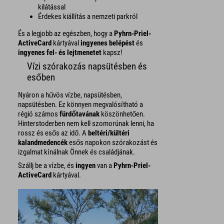
kilátással
Érdekes kiállítás a nemzeti parkról
És a legjobb az egészben, hogy a
Pyhrn-Priel-
ActiveCard
kártyával
ingyenes belépést
és
ingyenes fel- és lejtmenetet
kapsz!
Vízi szórakozás napsütésben és
esőben
Nyáron a hűvös vízbe, napsütésben,
napsütésben. Ez könnyen megvalósítható a
régió számos
fürdőtavának
köszönhetően.
Hinterstoderben nem kell szomorúnak lenni, ha
rossz és esős az idő. A
beltéri/kültéri
kalandmedencék
esős napokon szórakozást és
izgalmat kínálnak Önnek és családjának.
Szállj be a vízbe, és
ingyen
van a
Pyhrn-Priel-
ActiveCard
kártyával.