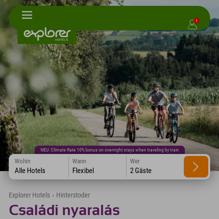
1
NEU: Climate Rate 10% bonus on overnight stays when traveling by train
Wohin
Wann
Wer
Alle Hotels
Flexibel
2 Gäste
Explorer Hotels
›
Hinterstoder
Családi nyaralás