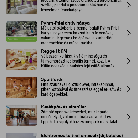
Modern, dizájner szobák rengeteg tárolóhellyel,
széffel, paddal a panorámaablakban és
kényelmes franciaággyal.
Pyhrn-Priel aktív kártya
Májustól októberig a benne foglalt Pyhrn-Priel
kártya ingyenesen használható felvonóval,
valamint ingyenes belépéssel a szabadtéri
medencékbe és múzeumokba.
Reggeli büfé
Válasszon 70 friss, kiváló minőségű és
túlnyomórészt regionális termék közül. A
különlegesség a barkács tojássütő állomás.
Sportfürdő
Finn szaunával, gőzfürdővel, infrakabinnal,
pihenőszobával és fitneszrészleggel erősítő és
kardiógépekkel.
Kerékpár- és síterület
Zárható sportszekrényeket, munkapadot,
mosóhelyet, valamint túrajavaslatokat és
tippeket a sípályákhoz és még sok mást talál.
Elektromos töltőállomások (díjköteles)