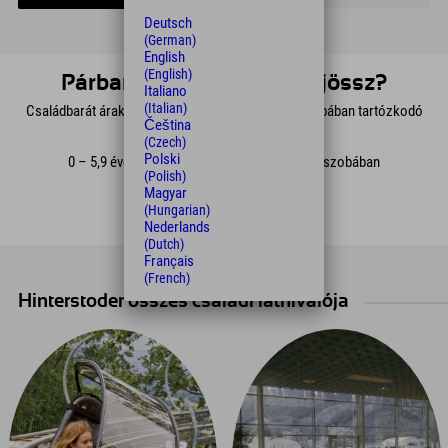
Deutsch
(German)
English
(English)
Párban vagy hármasban jössz?
Italiano
(Italian)
Családbarát árak vonatkoznak a szülőkkel egy szobában tartózkodó
Čeština
gyermekekre.
(Czech)
Polski
0 – 5,9 éves korig: ingyenes a szülőkkel egy szobában
(Polish)
6 – 11,9 év: 20 euró/éj
Magyar
12 éves kortól: 25 euró/éj
(Hungarian)
Nederlands
(Dutch)
Français
(French)
Hinterstoder összes családi látnivalója