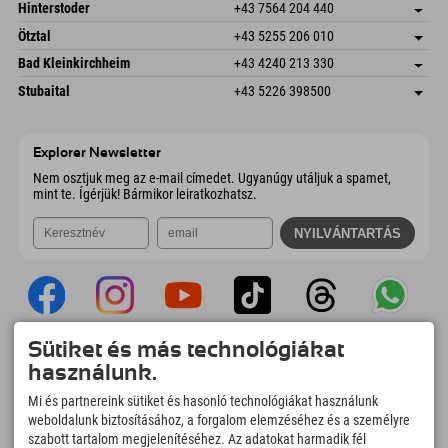
Schmiedau 2
Cím mentése
Ausztria
Könyv
Hinterstoder
+43 7564 204 440
6272 Kaltenbach im Zillertal
Érkezési információk
E-mail küldése
Freizeitpark 10
Cím mentése
Ausztria
Könyv
Ötztal
+43 5255 206 010
4573 Hinterstoder
Érkezési információk
E-mail küldése
Gscheat 14
Cím mentése
Ausztria
Könyv
Bad Kleinkirchheim
+43 4240 213 330
6441 Umhausen
Érkezési információk
E-mail küldése
Dorfstraße 24
Cím mentése
Ausztria
Könyv
Stubaital
+43 5226 398500
9546 Bad Kleinkirchheim
Érkezési információk
E-mail küldése
Wiesenweg 6
Cím mentése
Ausztria
Könyv
6167 Neustift im Stubaital
Érkezési információk
E-mail küldése
Ausztria
Könyv
Explorer Newsletter
E-mail küldése
Nem osztjuk meg az e-mail címedet. Ugyanúgy utáljuk a spamet,
mint te. Ígérjük! Bármikor leiratkozhatsz.
Sütiket és más technológiákat
Explorer App
használunk.
Töltsd fel #ExplorerPillanataidat, az Úticélom
Mi és partnereink sütiket és hasonló technológiákat használunk
című videódat foglalási áttekintéssel,
weboldalunk biztosításához, a forgalom elemzéséhez és a személyre
bakancslistával, étterem áttekintéssel és
még sok mással. Töltsd le most!
szabott tartalom megjelenítéséhez. Az adatokat harmadik fél