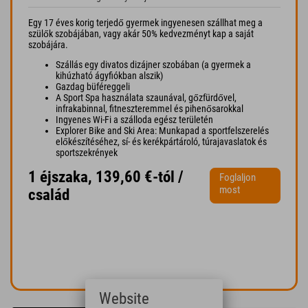
Egy 17 éves korig terjedő gyermek ingyenesen szállhat meg a
szülők szobájában, vagy akár 50% kedvezményt kap a saját
szobájára.
Szállás egy divatos dizájner szobában (a gyermek a
kihúzható ágyfiókban alszik)
Gazdag büféreggeli
A Sport Spa használata szaunával, gőzfürdővel,
infrakabinnal, fitneszteremmel és pihenősarokkal
Ingyenes Wi-Fi a szálloda egész területén
Explorer Bike and Ski Area: Munkapad a sportfelszerelés
előkészítéséhez, sí- és kerékpártároló, túrajavaslatok és
sportszekrények
1 éjszaka, 139,60 €-tól /
Foglaljon
most
család
Website