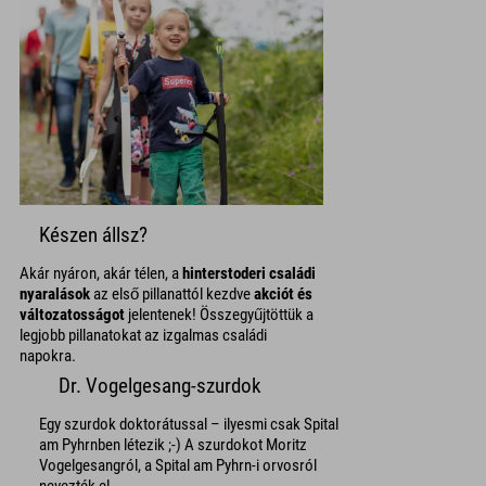
Készen állsz?
Akár nyáron, akár télen, a
hinterstoderi családi
nyaralások
az első pillanattól kezdve
akciót és
változatosságot
jelentenek! Összegyűjtöttük a
legjobb pillanatokat az izgalmas családi
napokra.
Dr. Vogelgesang-szurdok
Egy szurdok doktorátussal – ilyesmi csak Spital
am Pyhrnben létezik ;-) A szurdokot Moritz
Vogelgesangról, a Spital am Pyhrn-i orvosról