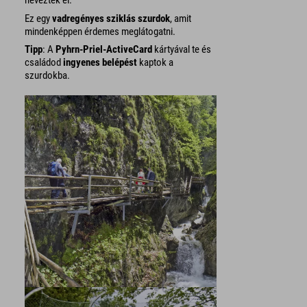
nevezték el.
Ez egy
vadregényes sziklás szurdok
, amit
mindenképpen érdemes meglátogatni.
Tipp
: A
Pyhrn-Priel-ActiveCard
kártyával te és
családod
ingyenes belépést
kaptok a
szurdokba.