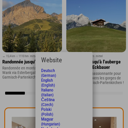
↔ 15,4 km
↕ 1110 hm
mittel
↔ 8,8 km km
↕ 530 hm
mittel
Website
Randonnée jusqu'au Wank
Randonnée jusqu'à l'auberge
de montagne Eckbauer
Randonnée en montagne jusqu'au
Deutsch
Wank via Esterbergalm, région de
Une randonnée passionnante pour
(German)
Garmisch-Partenkirchen
les familles à travers les gorges de
English
Partnach à Garmisch-Partenkirchen !
(English)
Italiano
(Italian)
Čeština
(Czech)
Polski
(Polish)
Magyar
(Hungarian)