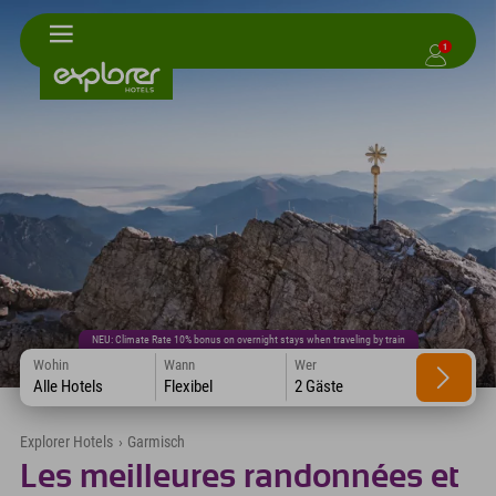
1
NEU: Climate Rate 10% bonus on overnight stays when traveling by train
Wohin
Wann
Wer
Alle Hotels
Flexibel
2 Gäste
Explorer Hotels
›
Garmisch
Les meilleures randonnées et