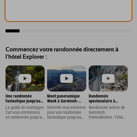
Commencez votre randonnée directement à
l'hôtel Explorer :
Une randonnée
Mont panoramique
Randonnée
fantastique jusqu'au
Wank à Garmisch-
spectaculaire à
mont Schafkopf et aux
Partenkirchen : Belle
travers les gorges de
La guide de montagne
Dominik vous emmène
Randonnée autour de
cascades de Kuhflucht
randonnée avec vue
Höllental jusqu'au lac
Cat vous emmènera
pour une randonnée
Garmisch-
près de Garmisch-
sur la Zugspitze
Eibsee
en randonnée jusqu'au
fantastique jusqu'au
Partenkirchen : Felix
Partenkirchen
Schafkopf et aux
sommet panoramique
vous emmène pour
cascades de Kuhflucht
du Wank, près de
une magnifique
à Farchant, près de
Garmisch-
randonnée à travers
Garmisch-
Partenkirchen. Une
les gorges de Höllental