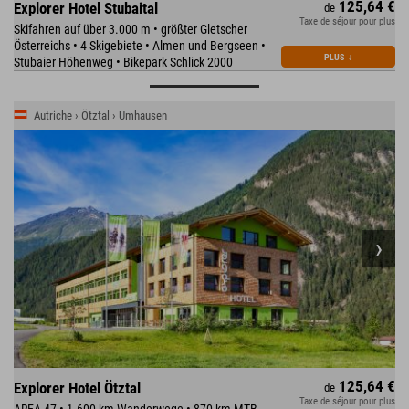
125,64 €
Explorer Hotel Stubaital
de
Taxe de séjour pour plus
Skifahren auf über 3.000 m • größter Gletscher
Österreichs • 4 Skigebiete • Almen und Bergseen •
PLUS
↓
Stubaier Höhenweg • Bikepark Schlick 2000
Autriche › Ötztal › Umhausen
125,64 €
Explorer Hotel Ötztal
de
Taxe de séjour pour plus