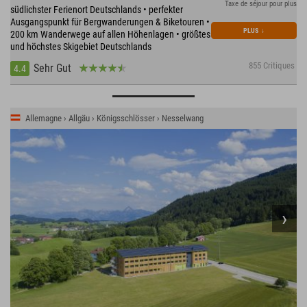
Taxe de séjour pour plus
südlichster Ferienort Deutschlands • perfekter
Ausgangspunkt für Bergwanderungen & Biketouren •
PLUS
↓
200 km Wanderwege auf allen Höhenlagen • größtes
und höchstes Skigebiet Deutschlands
855 Critiques
Sehr Gut
4.4
Allemagne › Allgäu › Königsschlösser › Nesselwang