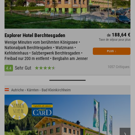
188,64 €
Explorer Hotel Berchtesgaden
de
Taxe de séjour pour plus
Wenige Minuten vom berühmten Königssee •
Nationalpark Berchtesgaden • Watzmann •
PLUS
↓
Kehlsteinhaus • Salzbergwerk Berchtesgaden •
Freibad nur 200 m entfernt • Bergbahn am Jenner
1057 Critiques
Sehr Gut
4.4
Autriche › Kärnten › Bad Kleinkirchheim