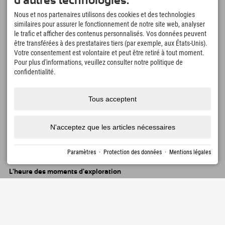
d'autres technologies.
spams autant que vous. Promis ! Vous pouvez vous désabonner à
tout moment.
Nous et nos partenaires utilisons des cookies et des technologies
similaires pour assurer le fonctionnement de notre site web, analyser
le trafic et afficher des contenus personnalisés. Vos données peuvent
être transférées à des prestataires tiers (par exemple, aux États-Unis).
Votre consentement est volontaire et peut être retiré à tout moment.
Pour plus d'informations, veuillez consulter notre politique de
confidentialité.
Explorer App
Tous acceptent
Téléchargez vos #ExplorerMoments, Mon
Explorer à emporter avec aperçu de vos
réservations, liste de choses à faire, aperçu
N'acceptez que les articles nécessaires
des restaurants et bien plus encore.
Téléchargez-le maintenant !
Paramètres
·
Protection des données
·
Mentions légales
L'heure des moments d'exploration
166
4.634
km
Lacs de montagne et
Pistes de ski et de
piscines d'aventure
snowboard
8.991
km
97
%