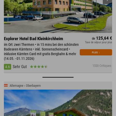
125,64 €
Explorer Hotel Bad Kleinkirchheim
de
Taxe de séjour pour plus
im Ort: zwei Thermen • in 15 mins bei den schönsten
Badeseen Kärntens • inkl. Sonnenscheincard •
PLUS
↓
inklusive Kärnten Card mit gratis Bergbahn & mehr
(14.05. - 01.11.2026)
1320 Critiques
Sehr Gut
4.6
Allemagne › Oberbayern