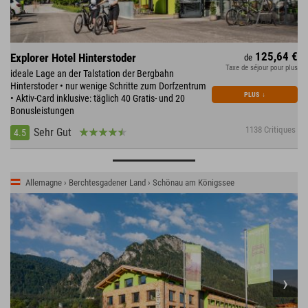
125,64 €
Explorer Hotel Hinterstoder
de
Taxe de séjour pour plus
ideale Lage an der Talstation der Bergbahn
Hinterstoder • nur wenige Schritte zum Dorfzentrum
PLUS
↓
• Aktiv-Card inklusive: täglich 40 Gratis- und 20
Bonusleistungen
1138 Critiques
Sehr Gut
4.5
Allemagne › Berchtesgadener Land › Schönau am Königssee