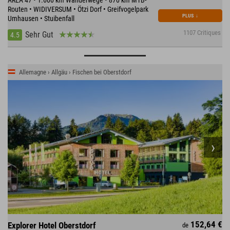
AREA 47 • 1.600 km Wanderwege • 870 km MTB-
Routen • WIDIVERSUM • Ötzi Dorf • Greifvogelpark
PLUS
↓
Umhausen • Stuibenfall
1107 Critiques
Sehr Gut
4.5
Allemagne › Allgäu › Fischen bei Oberstdorf
152,64 €
Explorer Hotel Oberstdorf
de