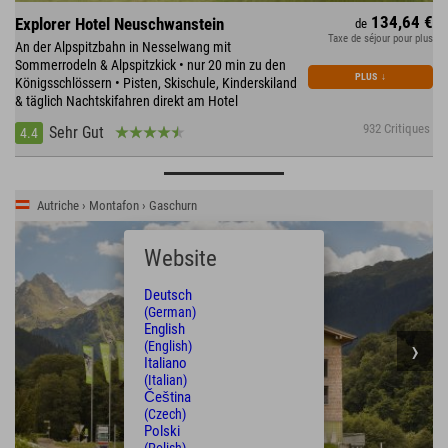
134,64 €
Explorer Hotel Neuschwanstein
de
Taxe de séjour pour plus
An der Alpspitzbahn in Nesselwang mit
Sommerrodeln & Alpspitzkick • nur 20 min zu den
PLUS
↓
Königsschlössern • Pisten, Skischule, Kinderskiland
& täglich Nachtskifahren direkt am Hotel
932 Critiques
Sehr Gut
4.4
Autriche › Montafon › Gaschurn
Website
Deutsch
(German)
English
(English)
Italiano
(Italian)
Čeština
(Czech)
Polski