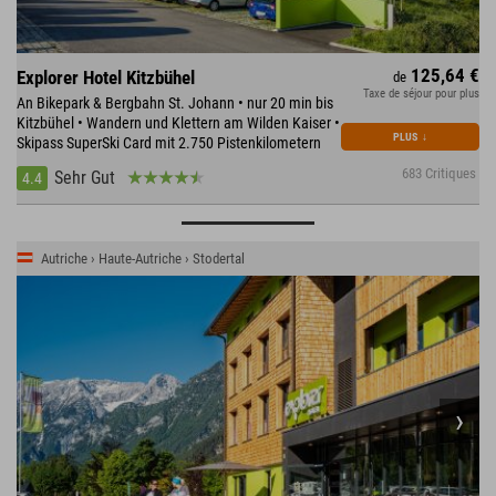
125,64 €
Explorer Hotel Kitzbühel
de
Taxe de séjour pour plus
An Bikepark & Bergbahn St. Johann • nur 20 min bis
Kitzbühel • Wandern und Klettern am Wilden Kaiser •
PLUS
↓
Skipass SuperSki Card mit 2.750 Pistenkilometern
683 Critiques
Sehr Gut
4.4
Autriche › Haute-Autriche › Stodertal