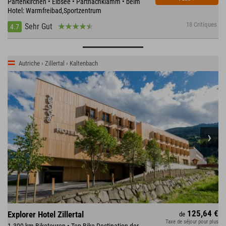
Partenkirchen • Eibsee • Partnachklamm • beim
Hotel: Warmfreibad,Sportzentrum
18 Critiques
Sehr Gut
4.7
Autriche › Zillertal › Kaltenbach
125,64 €
Explorer Hotel Zillertal
de
Taxe de séjour pour plus
1.300 km Biketouren • Top-Bike Destination der