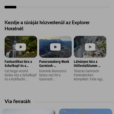
Kezdje a túráját közvetlenül az Explorer
Hotelnél:
Fantasztikus túra a
Panoramaberg Wank
Látványos túra a
Schafkopf és a
Garmisch-
Höllentalklamm-
Kuhflucht
Partenkirchenben:
szurdokon keresztül
Cat hegyi vezető
Dominik álomszerű
Túrázás Garmisch-
vízesésekhez
Gyönyörű túra
az Eibsee-hez
túrára visz a Schafkopf
túrára visz fel a
Partenkirchen
Garmisch-
kilátással a
és a Kuhflucht-
Garmisch-
környékén: Felix egy
Partenkirchen
Zugspitzére
vízesésekhez
Partenkirchen
gyönyörű túrára visz a
közelében
Farchantban,
közelében található
Höllentalklamm-on
Garmisch-
panorámás Wank-
keresztül az Eibsee-
Partenkirchen
hegyre. Németország
hez a Zugspitzén.
közelében. Jártál már
legmagasabb
Hegymászó Felix
Via ferraták
a Schafkopf vagy a
hegyének, a
fogadja Önt a
Kuhflucht-vízesésnél
Zugspitzének
Farchantban,
Farchantban? Oszd
csodálatos látványa
Garmisch-