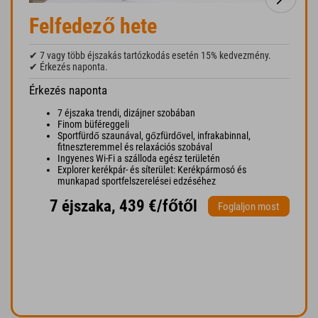
Felfedező hete
✔ 7 vagy több éjszakás tartózkodás esetén 15% kedvezmény.
✔ Érkezés naponta.
Érkezés naponta
7 éjszaka trendi, dizájner szobában
Finom büféreggeli
Sportfürdő szaunával, gőzfürdővel, infrakabinnal,
fitneszteremmel és relaxációs szobával
Ingyenes Wi-Fi a szálloda egész területén
Explorer kerékpár- és síterület: Kerékpármosó és
munkapad sportfelszerelései edzéséhez
7 éjszaka, 439 €/főtől
Foglaljon most