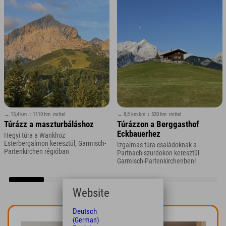
↔ 15,4 km
↕ 1110 hm
mittel
↔ 8,8 km km
↕ 530 hm
mittel
Túrázz a maszturbáláshoz
Túrázzon a Berggasthof
Eckbauerhez
Hegyi túra a Wankhoz
Esterbergalmon keresztül, Garmisch-
Izgalmas túra családoknak a
Partenkirchen régióban
Partnach-szurdokon keresztül
Garmisch-Partenkirchenben!
Website
Deutsch
(German)