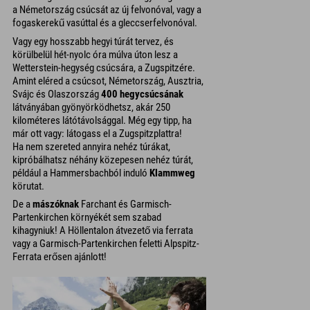
a Németország csúcsát az új felvonóval, vagy a
fogaskerekű vasúttal és a gleccserfelvonóval.
Vagy egy hosszabb hegyi túrát tervez, és
körülbelül hét-nyolc óra múlva úton lesz a
Wetterstein-hegység csúcsára, a Zugspitzére.
Amint eléred a csúcsot, Németország, Ausztria,
Svájc és Olaszország
400 hegycsúcsának
látványában gyönyörködhetsz, akár 250
kilométeres látótávolsággal. Még egy tipp, ha
már ott vagy: látogass el a Zugspitzplattra!
Ha nem szereted annyira nehéz túrákat,
kipróbálhatsz néhány közepesen nehéz túrát,
például a Hammersbachból induló
Klammweg
körutat.
De a
mászóknak
Farchant és Garmisch-
Partenkirchen környékét sem szabad
kihagyniuk! A Höllentalon átvezető via ferrata
vagy a Garmisch-Partenkirchen feletti Alpspitz-
Ferrata erősen ajánlott!