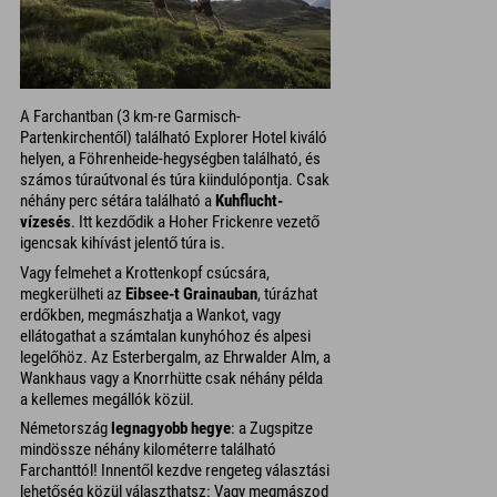
A Farchantban (3 km-re Garmisch-
Partenkirchentől) található Explorer Hotel kiváló
helyen, a Föhrenheide-hegységben található, és
számos túraútvonal és túra kiindulópontja. Csak
néhány perc sétára található a
Kuhflucht-
vízesés
. Itt kezdődik a Hoher Frickenre vezető
igencsak kihívást jelentő túra is.
Vagy felmehet a Krottenkopf csúcsára,
megkerülheti az
Eibsee-t Grainauban
, túrázhat
erdőkben, megmászhatja a Wankot, vagy
ellátogathat a számtalan kunyhóhoz és alpesi
legelőhöz. Az Esterbergalm, az Ehrwalder Alm, a
Wankhaus vagy a Knorrhütte csak néhány példa
a kellemes megállók közül.
Németország
legnagyobb hegye
: a Zugspitze
mindössze néhány kilométerre található
Farchanttól! Innentől kezdve rengeteg választási
lehetőség közül választhatsz: Vagy megmászod