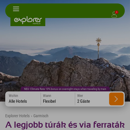
1
NEU: Climate Rate 10% bonus on overnight stays when traveling by train
Wohin
Wann
Wer
Alle Hotels
Flexibel
2 Gäste
Explorer Hotels
›
Garmisch
A legjobb túrák és via ferraták