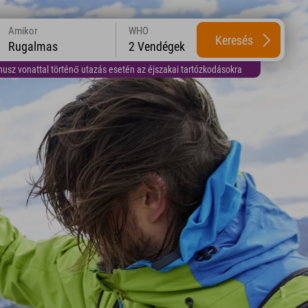
Amikor
WHO
Keresés
Rugalmas
2 Vendégek
usz vonattal történő utazás esetén az éjszakai tartózkodásokra