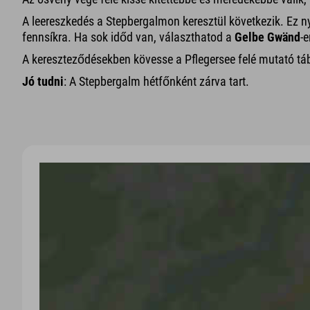
A leereszkedés a Stepbergalmon keresztül következik. Ez ny
fennsíkra. Ha sok időd van, választhatod a
Gelbe Gwänd
-e
A kereszteződésekben kövesse a Pflegersee felé mutató tá
Jó tudni
: A Stepbergalm hétfőnként zárva tart.