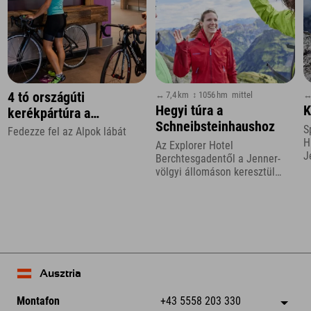
↔ 7,4 km
↕ 1056 hm
mittel
↔
4 tó országúti
Hegyi túra a
K
kerékpártúra a
Schneibsteinhaushoz
Zugspitze régióban
S
Fedezze fel az Alpok lábát
H
Az Explorer Hotel
J
Berchtesgadentől a Jenner-
B
völgyi állomáson keresztül
k
Königsbachalmba és tovább
Ausztria
Montafon
+43 5558 203 330