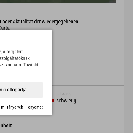
it oder Aktualität der wiedergegebenen
arte.
Download
z, a forgalom
szolgáltatóknak
sszavonható. További
ki elfogadja
nehézség
schwierig
lmi irányelvek
·
lenyomat
nheit