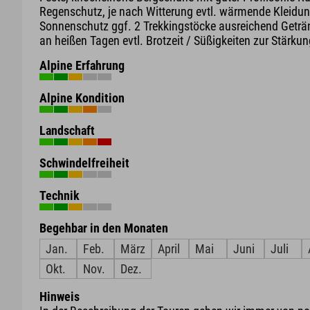
Regenschutz, je nach Witterung evtl. wärmende Kleidun
Sonnenschutz ggf. 2 Trekkingstöcke ausreichend Geträ
an heißen Tagen evtl. Brotzeit / Süßigkeiten zur Stärku
Alpine Erfahrung
Alpine Kondition
Landschaft
Schwindelfreiheit
Technik
Begehbar in den Monaten
Jan.
Feb.
März
April
Mai
Juni
Juli
Okt.
Nov.
Dez.
Hinweis