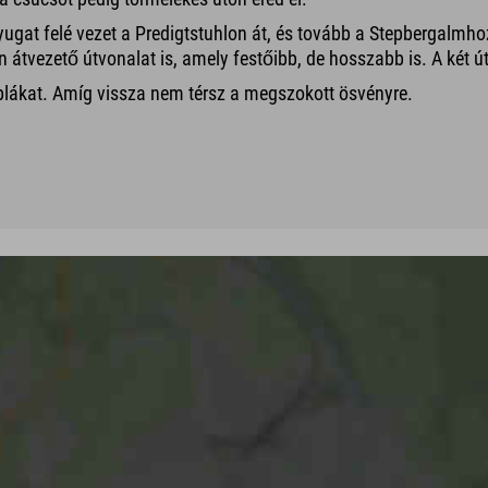
ugat felé vezet a Predigtstuhlon át, és tovább a Stepbergalmho
n átvezető útvonalat is, amely festőibb, de hosszabb is. A két út
blákat. Amíg vissza nem térsz a megszokott ösvényre.