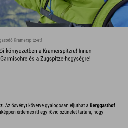
gasodó Kramerspitz-et!
ői környezetben a Kramerspitzre! Innen
ik Garmischre és a Zugspitze-hegységre!
tz
. Az ösvényt követve gyalogosan eljuthat a
Berggasthof
nképpen érdemes itt egy rövid szünetet tartani, hogy