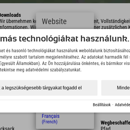
Downloads
Website
Wir übernehmen keine Haftung für die Richtigkeit, Vollständigke
Informationen. Wir empfehlen die Mitnahme einer zusätzlichen K
Deutsch
 más technológiákat használunk.
(German)
KML Download
GPX 
English
iket és hasonló technológiákat használunk weboldalunk biztosításáho
(English)
élyre szabott tartalom megjelenítéséhez. Az adatokat harmadik fél 
Italiano
(Italian)
z Egyesült Államokban). Az Ön hozzájárulása önkéntes, és bármikor vi
Čeština
, tekintse meg adatvédelmi szabályzatunkat.
(Czech)
Polski
(Polish)
 a legszükségesebb tárgyakat fogadd el
Minden
hossz
Magasság
Magyar
(Hungarian)
15 km
1300 m
Nederlands
Beállítások
·
Adatvéde
(Dutch)
Français
(French)
Wegbeschaffe
ucksack
Pfad