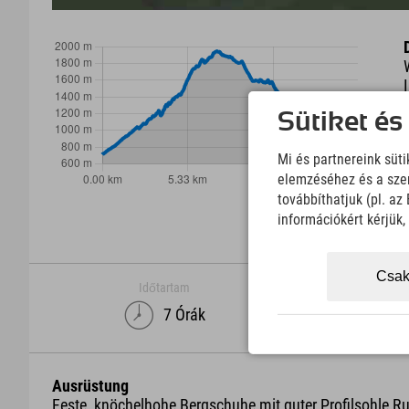
Sütiket és
Mi és partnereink süt
elemzéséhez és a szem
továbbíthatjuk (pl. a
információkért kérjük
Csak
Időtartam
7 Órák
Ausrüstung
Feste, knöchelhohe Bergschuhe mit guter Profilsohle R