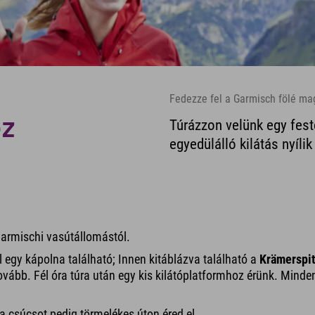
Fedezze fel a Garmisch fölé ma
ez
Túrázzon velünk egy fest
egyedülálló kilátás nyíl
 garmischi vasútállomástól.
ol egy kápolna található; Innen kitáblázva található a
Krämerspi
ovább. Fél óra túra után egy kis kilátóplatformhoz érünk. Minde
a csúcsot pedig törmelékes úton éred el.