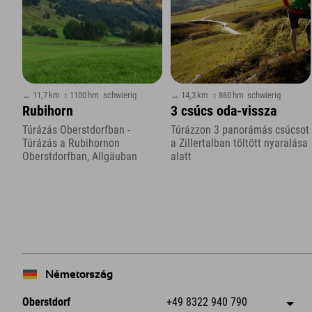
↔ 11,7 km
↕ 1100 hm
schwierig
↔ 14,3 km
↕ 860 hm
schwierig
Rubihorn
3 csúcs oda-vissza
Túrázás Oberstdorfban -
Túrázzon 3 panorámás csúcsot
Túrázás a Rubihornon
a Zillertalban töltött nyaralása
Oberstdorfban, Allgäuban
alatt
Németország
Oberstdorf
+49 8322 940 790