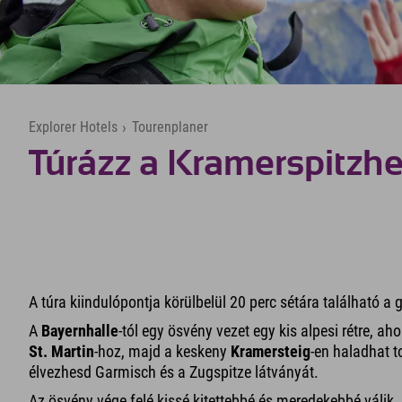
Explorer Hotels
›
Tourenplaner
Túrázz a Kramerspitzh
A túra kiindulópontja körülbelül 20 perc sétára található a
A
Bayernhalle
-tól egy ösvény vezet egy kis alpesi rétre, ah
St. Martin
-hoz, majd a keskeny
Kramersteig
-en haladhat t
élvezhesd Garmisch és a Zugspitze látványát.
Az ösvény vége felé kissé kitettebbé és meredekebbé válik, 