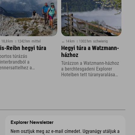
 18,8 km
↕ 1242 hm
mittel
↔ 14 km
↕ 1302 hm
schwierig
is-Reibn hegyi túra
Hegyi túra a Watzmann-
házhoz
portos túrázás
interbrandból a
Túrázzon a Watzmann-házhoz
ennersattelhez a
a berchtesgadeni Explorer
erchtesgadener Landon
Hotelben tett túranyaralása
eresztül
során
Explorer Newsletter
Nem osztjuk meg az e-mail címedet. Ugyanúgy utáljuk a