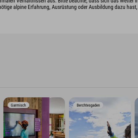
malen Verhältnissen aus. Bitte beachte, dass sich das Wetter i
nötige alpine Erfahrung, Ausrüstung oder Ausbildung dazu hast, v
Garmisch
Berchtesgaden