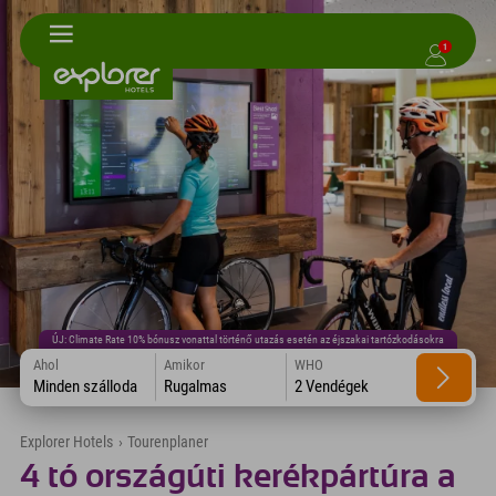
1
ÚJ: Climate Rate 10% bónusz vonattal történő utazás esetén az éjszakai tartózkodásokra
Ahol
Amikor
WHO
Minden szálloda
Rugalmas
2 Vendégek
Explorer Hotels
›
Tourenplaner
4 tó országúti kerékpártúra a