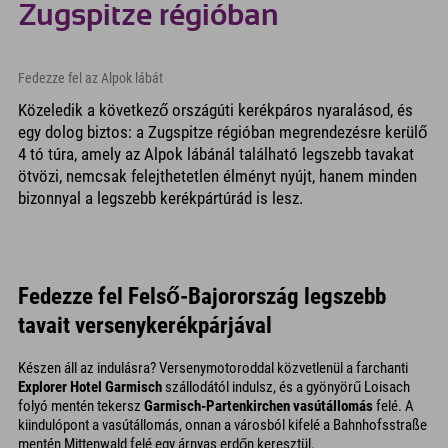
Zugspitze régióban
Fedezze fel az Alpok lábát
Közeledik a következő országúti kerékpáros nyaralásod, és
egy dolog biztos: a Zugspitze régióban megrendezésre kerülő
4 tó túra, amely az Alpok lábánál található legszebb tavakat
ötvözi, nemcsak felejthetetlen élményt nyújt, hanem minden
bizonnyal a legszebb kerékpártúrád is lesz.
Fedezze fel Felső-Bajorország legszebb
tavait versenykerékpárjával
Készen áll az indulásra? Versenymotoroddal közvetlenül a farchanti
Explorer Hotel Garmisch
szállodától indulsz, és a gyönyörű Loisach
folyó mentén tekersz
Garmisch-Partenkirchen vasútállomás
felé. A
kiindulópont a vasútállomás, onnan a városból kifelé a Bahnhofsstraße
mentén Mittenwald felé egy árnyas erdőn keresztül.