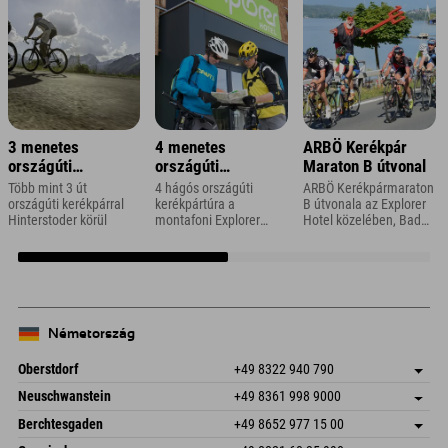
3 menetes
4 menetes
ARBÖ Kerékpár
országúti
országúti
Maraton B útvonal
kerékpártúra
kerékpártúra
Több mint 3 út
4 hágós országúti
ARBÖ Kerékpármaraton
Vorarlbergben
országúti kerékpárral
kerékpártúra a
B útvonala az Explorer
Hinterstoder körül
montafoni Explorer
Hotel közelében, Bad
Hotel közelében
Kleinkirchheimben
Németország
Oberstdorf
+49 8322 940 790
An der Breitach 3
Cím mentése
Neuschwanstein
+49 8361 998 9000
87538 Fischen I. Allgäu
Érkezési információk
An der Riese 45
Cím mentése
Németország
Könyv
Berchtesgaden
+49 8652 977 15 00
87484 Nesselwang im Allgäu
Érkezési információk
E-mail küldése
Hofreitstr. 7
Cím mentése