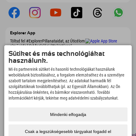
Explorer App
Töltsd fel #ExplorerPillanataidat, az Úticélom
című videódat foglalási áttekintéssel,
bakancslistával, étterem áttekintéssel és
Sütiket és más technológiákat
még sok mással. Töltsd le most!
használunk.
Mi és partnereink sütiket és hasonló technológiákat használunk
Felfedezős pillanatok ideje
weboldalunk biztosításához, a forgalom elemzéséhez és a személyre
166
4.634
km
szabott tartalom megjelenítéséhez. Az adatokat harmadik fél
szolgáltatóknak továbbíthatjuk (pl. az Egyesült Államokban). Az Ön
Hegyi tavak és
Sí- és snowboardpályák
élményfürdők
hozzájárulása önkéntes, és bármikor visszavonható. További
információkért kérjük, tekintse meg adatvédelmi szabályzatunkat.
8.991
km
97
%
Túrázási és hegymászási
Vendégeink ajánlanak
ösvények
minket
Mindenki elfogadja
Csak a legszükségesebb tárgyakat fogadd el
lenyomat
Adatvédelem
Megközelíthetőség
sajtó
Fenntarthatósági
Álláso