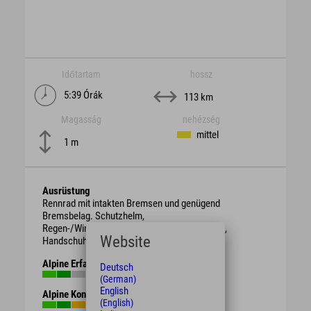
Időtartam
hossz
5:39 Órák
113 km
Magasság
nehézség
mittel
1 m
Ausrüstung
Rennrad mit intakten Bremsen und genügend
Bremsbelag. Schutzhelm,
Regen-/Wind-/Sonnen-/Wetterschutzkleidung,
Website
Handschuhe, Getränk, ggf. Proviant.
Alpine Erfahrung
Deutsch
(German)
English
Alpine Kondition
(English)