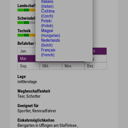
Italiano
Landschaft
(Italian)
Čeština
(Czech)
Schwindelfreiheit
Polski
(Polish)
Magyar
Technik
(Hungarian)
Nederlands
Befahrbar in den Monaten
(Dutch)
Français
Jan.
Feb.
März
April
(French)
Mai
Juni
Juli
Aug.
Sep.
Okt.
Nov.
Dez.
Lage
mittlerelage
Wegbeschaffenheit
Teer, Schotter
Geeignet für
Sportler, Rennradfahrer
Einkehrmöglichkeiten
Biergarten in Uffingen am Staffelsee ,