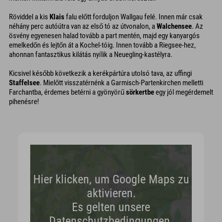
Röviddel a kis
Klais
falu előtt forduljon Wallgau felé. Innen már csak
néhány perc autóútra van az első tó az útvonalon, a
Walchensee
. Az
ösvény egyenesen halad tovább a part mentén, majd egy kanyargós
emelkedőn és lejtőn át a Kochel-tóig. Innen tovább a Riegsee-hez,
ahonnan fantasztikus kilátás nyílik a Neuegling-kastélyra.
Kicsivel később következik a kerékpártúra utolsó tava, az uffingi
Staffelsee
. Mielőtt visszatérnénk a Garmisch-Partenkirchen melletti
Farchantba, érdemes betérni a gyönyörű
sörkertbe
egy jól megérdemelt
pihenésre!
Hier klicken, um Google Maps zu
aktivieren.
Es gelten unsere
Datenschutzbedingungen.