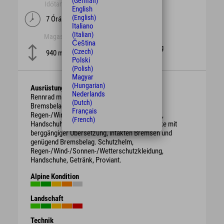
(German)
Időtartam
hossz
English
(English)
7 Órák
101 km
Italiano
(Italian)
Magasság
nehézség
Čeština
schwierig
(Czech)
940 m
Polski
(Polish)
Magyar
(Hungarian)
Ausrüstung
Nederlands
Rennrad mit intakten Bremsen und genügend
(Dutch)
Bremsbelag. Schutzhelm,
Français
Regen-/Wind-/Sonnen-/Wetterschutzkleidung,
(French)
Handschuhe, Getränk, ggf. Proviant. Gravelbike mit
berggängiger Übersetzung, intakten Bremsen und
genügend Bremsbelag. Schutzhelm,
Regen-/Wind-/Sonnen-/Wetterschutzkleidung,
Handschuhe, Getränk, Proviant.
Alpine Kondition
Landschaft
Technik