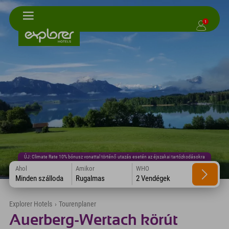
1
ÚJ: Climate Rate 10% bónusz vonattal történő utazás esetén az éjszakai tartózkodásokra
Ahol
Amikor
WHO
Minden szálloda
Rugalmas
2 Vendégek
Explorer Hotels
›
Tourenplaner
Auerberg-Wertach körút