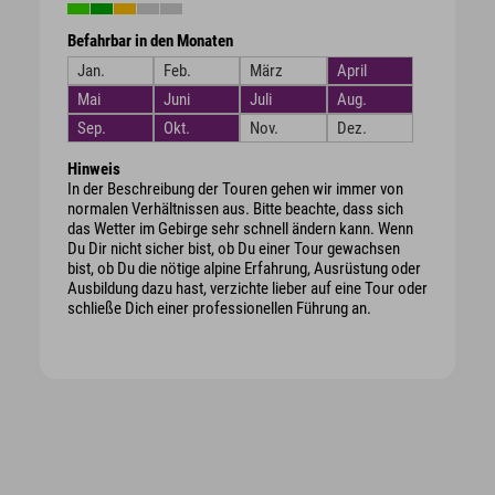
Befahrbar in den Monaten
Jan.
Feb.
März
April
Mai
Juni
Juli
Aug.
Sep.
Okt.
Nov.
Dez.
Hinweis
In der Beschreibung der Touren gehen wir immer von
normalen Verhältnissen aus. Bitte beachte, dass sich
das Wetter im Gebirge sehr schnell ändern kann. Wenn
Du Dir nicht sicher bist, ob Du einer Tour gewachsen
bist, ob Du die nötige alpine Erfahrung, Ausrüstung oder
Ausbildung dazu hast, verzichte lieber auf eine Tour oder
schließe Dich einer professionellen Führung an.