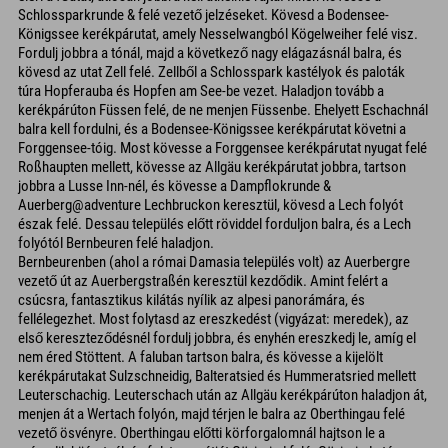
Schlossparkrunde & felé vezető jelzéseket. Kövesd a Bodensee-
Königssee kerékpárutat, amely Nesselwangból Kögelweiher felé visz.
Fordulj jobbra a tónál, majd a következő nagy elágazásnál balra, és
kövesd az utat Zell felé. Zellből a Schlosspark kastélyok és paloták
túra Hopferauba és Hopfen am See-be vezet. Haladjon tovább a
kerékpárúton Füssen felé, de ne menjen Füssenbe. Ehelyett Eschachnál
balra kell fordulni, és a Bodensee-Königssee kerékpárutat követni a
Forggensee-tóig. Most kövesse a Forggensee kerékpárutat nyugat felé
Roßhaupten mellett, kövesse az Allgäu kerékpárutat jobbra, tartson
jobbra a Lusse Inn-nél, és kövesse a Dampflokrunde &
Auerberg@adventure Lechbruckon keresztül, kövesd a Lech folyót
észak felé. Dessau település előtt röviddel forduljon balra, és a Lech
folyótól Bernbeuren felé haladjon.
Bernbeurenben (ahol a római Damasia település volt) az Auerbergre
vezető út az Auerbergstraßén keresztül kezdődik. Amint felért a
csúcsra, fantasztikus kilátás nyílik az alpesi panorámára, és
fellélegezhet. Most folytasd az ereszkedést (vigyázat: meredek), az
első kereszteződésnél fordulj jobbra, és enyhén ereszkedj le, amíg el
nem éred Stöttent. A faluban tartson balra, és kövesse a kijelölt
kerékpárutakat Sulzschneidig, Balteratsied és Hummeratsried mellett
Leuterschachig. Leuterschach után az Allgäu kerékpárúton haladjon át,
menjen át a Wertach folyón, majd térjen le balra az Oberthingau felé
vezető ösvényre. Oberthingau előtti körforgalomnál hajtson le a