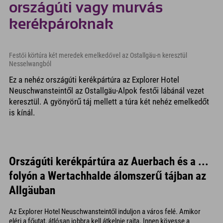
országúti vagy murvás
kerékpároknak
Festői körtúra két meredek emelkedővel az Ostallgäu-n keresztül
Nesselwangból
Ez a nehéz országúti kerékpártúra az Explorer Hotel
Neuschwansteintől az Ostallgäu-Alpok festői lábánál vezet
keresztül. A gyönyörű táj mellett a túra két nehéz emelkedőt
is kínál.
Országúti kerékpártúra az Auerbach és a ...
folyón a Wertachhalde álomszerű tájban az
Allgäuban
Az Explorer Hotel Neuschwansteintől induljon a város felé. Amikor
eléri a főutat, átlósan jobbra kell átkelnie rajta. Innen kövesse a