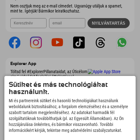
Nem osztjuk meg az e-mail címedet. Ugyanúgy utáljuk a spamet,
mint te. Ígérjük! Bármikor leiratkozhatsz.
Explorer App
Töltsd fel #ExplorerPillanataidat, az Úticélom
című videódat foglalási áttekintéssel,
bakancslistával, étterem áttekintéssel és
Sütiket és más technológiákat
még sok mással. Töltsd le most!
használunk.
Mi és partnereink sütiket és hasonló technológiákat használunk
Felfedezős pillanatok ideje
weboldalunk biztosításához, a forgalom elemzéséhez és a személyre
szabott tartalom megjelenítéséhez. Az adatokat harmadik fél
166
4.634
km
szolgáltatóknak továbbíthatjuk (pl. az Egyesült Államokban). Az Ön
Hegyi tavak és
Sí- és snowboardpályák
élményfürdők
hozzájárulása önkéntes, és bármikor visszavonható. További
információkért kérjük, tekintse meg adatvédelmi szabályzatunkat.
8.991
km
97
%
Túrázási és hegymászási
Vendégeink ajánlanak