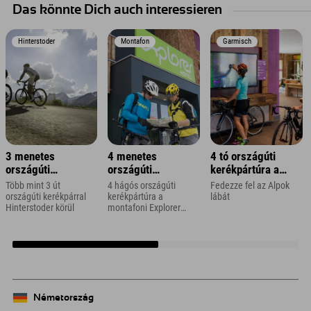
Das könnte Dich auch interessieren
Hinterstoder
Montafon
Garmisch
3 menetes
4 menetes
4 tó országúti
országúti
országúti
kerékpártúra a
kerékpártúra
kerékpártúra
Zugspitze régióban
Több mint 3 út
4 hágós országúti
Fedezze fel az Alpok
Vorarlbergben
országúti kerékpárral
kerékpártúra a
lábát
Hinterstoder körül
montafoni Explorer
Hotel közelében
Németország