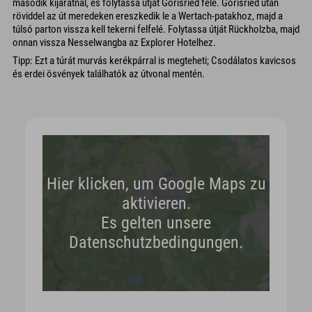
második kijáratnál, és folytassa útját Görisried felé. Görisried után
röviddel az út meredeken ereszkedik le a Wertach-patakhoz, majd a
túlsó parton vissza kell tekerni felfelé. Folytassa útját Rückholzba, majd
onnan vissza Nesselwangba az Explorer Hotelhez.
Tipp: Ezt a túrát murvás kerékpárral is megteheti; Csodálatos kavicsos
és erdei ösvények találhatók az útvonal mentén.
Hier klicken, um Google Maps zu
aktivieren.
Es gelten unsere
Datenschutzbedingungen.