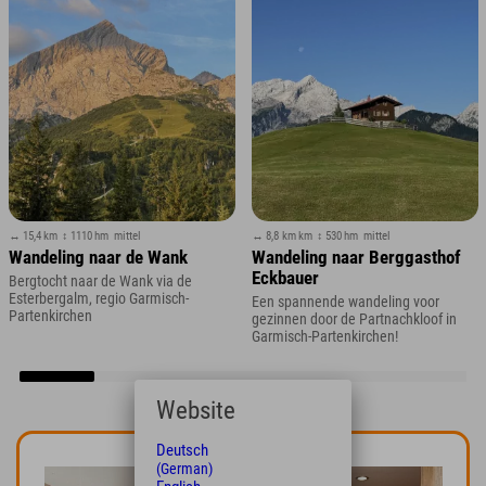
↔ 15,4 km
↕ 1110 hm
mittel
↔ 8,8 km km
↕ 530 hm
mittel
Wandeling naar de Wank
Wandeling naar Berggasthof
Eckbauer
Bergtocht naar de Wank via de
Esterbergalm, regio Garmisch-
Een spannende wandeling voor
Partenkirchen
gezinnen door de Partnachkloof in
Garmisch-Partenkirchen!
Website
Deutsch
(German)