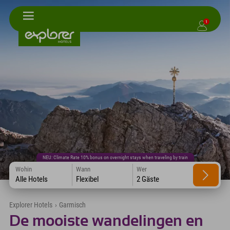
1
NEU: Climate Rate 10% bonus on overnight stays when traveling by train
Wohin
Wann
Wer
Alle Hotels
Flexibel
2 Gäste
Explorer Hotels
›
Garmisch
De mooiste wandelingen en