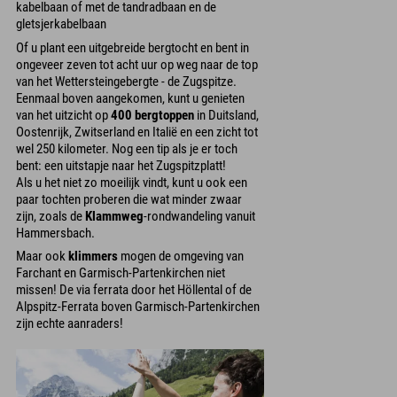
kabelbaan of met de tandradbaan en de
gletsjerkabelbaan
Of u plant een uitgebreide bergtocht en bent in
ongeveer zeven tot acht uur op weg naar de top
van het Wettersteingebergte - de Zugspitze.
Eenmaal boven aangekomen, kunt u genieten
van het uitzicht op
400 bergtoppen
in Duitsland,
Oostenrijk, Zwitserland en Italië en een zicht tot
wel 250 kilometer. Nog een tip als je er toch
bent: een uitstapje naar het Zugspitzplatt!
Als u het niet zo moeilijk vindt, kunt u ook een
paar tochten proberen die wat minder zwaar
zijn, zoals de
Klammweg
-rondwandeling vanuit
Hammersbach.
Maar ook
klimmers
mogen de omgeving van
Farchant en Garmisch-Partenkirchen niet
missen! De via ferrata door het Höllental of de
Alpspitz-Ferrata boven Garmisch-Partenkirchen
zijn echte aanraders!