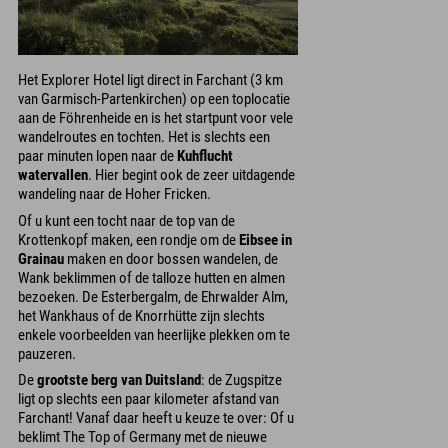
Het Explorer Hotel ligt direct in Farchant (3 km
van Garmisch-Partenkirchen) op een toplocatie
aan de Föhrenheide en is het startpunt voor vele
wandelroutes en tochten. Het is slechts een
paar minuten lopen naar de
Kuhflucht
watervallen
. Hier begint ook de zeer uitdagende
wandeling naar de Hoher Fricken.
Of u kunt een tocht naar de top van de
Krottenkopf maken, een rondje om de
Eibsee in
Grainau
maken en door bossen wandelen, de
Wank beklimmen of de talloze hutten en almen
bezoeken. De Esterbergalm, de Ehrwalder Alm,
het Wankhaus of de Knorrhütte zijn slechts
enkele voorbeelden van heerlijke plekken om te
pauzeren.
De
grootste berg van Duitsland
: de Zugspitze
ligt op slechts een paar kilometer afstand van
Farchant! Vanaf daar heeft u keuze te over: Of u
beklimt The Top of Germany met de nieuwe