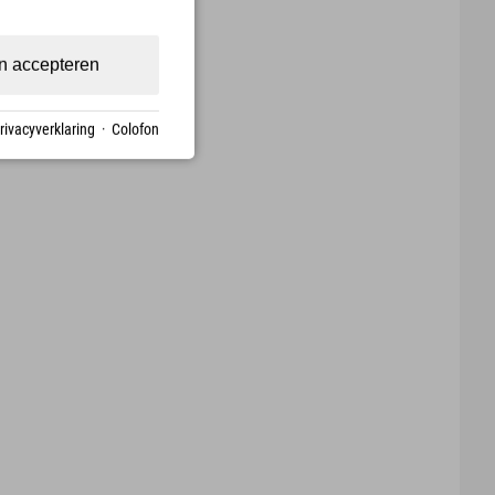
nheit
d
n accepteren
rivacyverklaring
·
Colofon