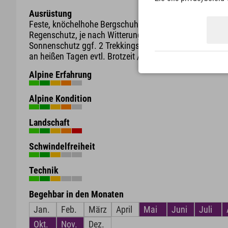
Ausrüstung
Feste, knöchelhohe Bergschuhe mit guter Profilsohle R
Regenschutz, je nach Witterung evtl. wärmende Kleidun
Sonnenschutz ggf. 2 Trekkingstöcke ausreichend Geträ
an heißen Tagen evtl. Brotzeit / Süßigkeiten zur Stärku
Alpine Erfahrung
Alpine Kondition
Landschaft
Schwindelfreiheit
Technik
Begehbar in den Monaten
Jan.
Feb.
März
April
Mai
Juni
Juli
Okt.
Nov.
Dez.