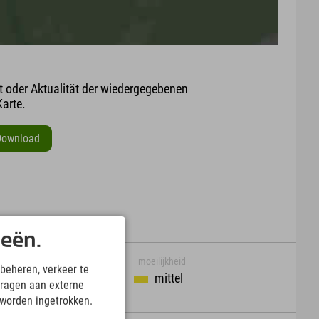
it oder Aktualität der wiedergegebenen
arte.
Download
ieën.
moeilijkheid
beheren, verkeer te
mittel
ragen aan externe
 worden ingetrokken.