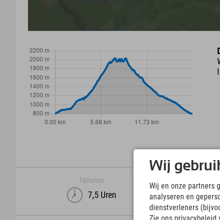
Wij gebrui
Tijdsduur
Wij en onze partners 
7,5 Uren
analyseren en gepers
dienstverleners (bijv
Zie ons privacybeleid 