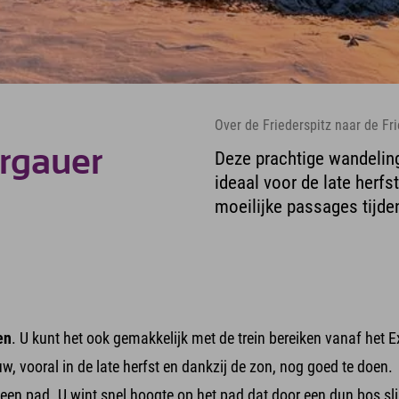
Over de Friederspitz naar de Fr
rgauer
Deze prachtige wandeling
ideaal voor de late herfst
moeilijke passages tijde
en
. U kunt het ook gemakkelijk met de trein bereiken vanaf het 
uw, vooral in de late herfst en dankzij de zon, nog goed te doen.
en pad. U wint snel hoogte op het pad dat door een dun bos sling