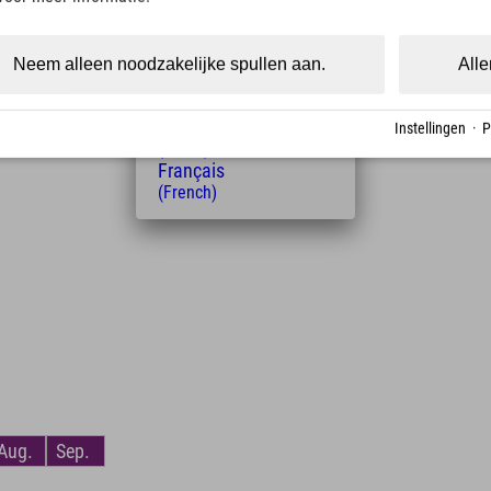
(Czech)
Wegbeschaffe
Polski
ucksack
Forstweg, Pfa
(Polish)
Neem alleen noodzakelijke spullen aan.
Alle
g oder
Magyar
nke vor allem
(Hungarian)
ng
Nederlands
Instellingen
·
P
(Dutch)
Français
(French)
Aug.
Sep.