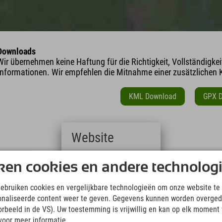
Downloads
Wir übernehmen keine Haftung für die Richtigkeit, Vollständigke
Informationen. Wir empfehlen die Mitnahme einer zusätzlichen K
KML Download
GPX 
Website
Deutsch
ken cookies en andere technolog
(German)
English
lengte
Hoogte
gebruiken cookies en vergelijkbare technologieën om onze website te 
(English)
18,4 km
1400 m
onaliseerde content weer te geven. Gegevens kunnen worden overged
Italiano
(Italian)
oorbeeld in de VS). Uw toestemming is vrijwillig en kan op elk moment
Čeština
voor meer informatie.