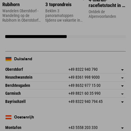
Rubihorn
3 toprondreis
racefietstocht in de
Zugspitze-regio
Wandelen Oberstdorf -
Beklim 3
Ontdek de
Wandeling op de
panoramatoppen
Alpenvoorlanden
Rubihorn in Oberstdorf
tijdens uw vakantie in
in de Allgäu
het Zillertal
Duitsland
Oberstdorf
+49 8322 940 790
An der Breitach 3
Adres opslaan
Neuschwanstein
+49 8361 998 9000
87538 Fischen I. Allgäu
Aankomstinformatie
An der Riese 45
Adres opslaan
Duitsland
Booking
Berchtesgaden
+49 8652 977 15 00
87484 Nesselwang im Allgäu
Aankomstinformatie
E-mail verzenden
Hofreitstr. 7
Adres opslaan
Duitsland
Booking
Garmisch
+49 8821 60 35 990
83471 Schönau am Königssee
Aankomstinformatie
E-mail verzenden
Frickenstraße 22
Adres opslaan
Duitsland
Booking
Bayrischzell
+49 8322 940 794 45
82490 Farchant
Aankomstinformatie
E-mail verzenden
Seebergstr. 17
Adres opslaan
Duitsland
Booking
83735 Bayrischzell
Aankomstinformatie
E-mail verzenden
Duitsland
Booking
Oostenrijk
E-mail verzenden
Montafon
+43 5558 203 330