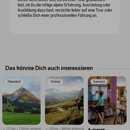
bist, ob Du die nötige alpine Erfahrung, Ausrüstung oder
Ausbildung dazu hast, verzichte lieber auf eine Tour oder
schließe Dich einer professionellen Führung an.
Das könnte Dich auch interessieren
Oberstdorf
Zillertal
Garmisch
↔ 11,7 km
↕ 1100 hm
schwierig
↔ 14,3 km
↕ 860 hm
schwierig
4-meren-