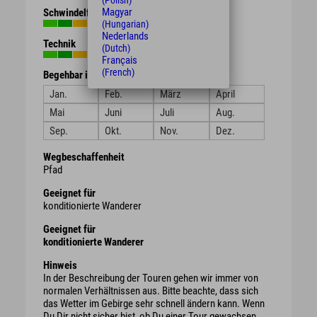
(Polish)
Magyar
Schwindelfreiheit
(Hungarian)
Nederlands
Technik
(Dutch)
Français
(French)
Begehbar in den Monaten
Jan.
Feb.
März
April
Mai
Juni
Juli
Aug.
Sep.
Okt.
Nov.
Dez.
Wegbeschaffenheit
Pfad
Geeignet für
konditionierte Wanderer
Geeignet für
konditionierte Wanderer
Hinweis
In der Beschreibung der Touren gehen wir immer von
normalen Verhältnissen aus. Bitte beachte, dass sich
das Wetter im Gebirge sehr schnell ändern kann. Wenn
Du Dir nicht sicher bist, ob Du einer Tour gewachsen