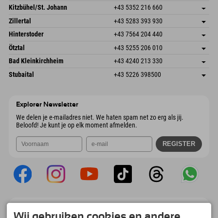
Dorfstr. 127b
Adres opslaan
Kitzbühel/St. Johann
+43 5352 216 660
6793 Gaschurn/Montafon
Aankomstinformatie
Speckbacherstraße 87
Adres opslaan
Oostenrijk
Booking
Zillertal
+43 5283 393 930
6380 St. Johann in Tirol
Aankomstinformatie
E-mail verzenden
Schmiedau 2
Adres opslaan
Oostenrijk
Booking
Hinterstoder
+43 7564 204 440
6272 Kaltenbach im Zillertal
Aankomstinformatie
E-mail verzenden
Freizeitpark 10
Adres opslaan
Oostenrijk
Booking
Ötztal
+43 5255 206 010
4573 Hinterstoder
Aankomstinformatie
E-mail verzenden
Gscheat 14
Adres opslaan
Oostenrijk
Booking
Bad Kleinkirchheim
+43 4240 213 330
6441 Umhausen
Aankomstinformatie
E-mail verzenden
Dorfstraße 24
Adres opslaan
Oostenrijk
Booking
Stubaital
+43 5226 398500
9546 Bad Kleinkirchheim
Aankomstinformatie
E-mail verzenden
Wiesenweg 6
Adres opslaan
Oostenrijk
Booking
6167 Neustift im Stubaital
Aankomstinformatie
E-mail verzenden
Oostenrijk
Booking
Explorer Newsletter
E-mail verzenden
We delen je e-mailadres niet. We haten spam net zo erg als jij.
Beloofd! Je kunt je op elk moment afmelden.
Explorer App
Wij gebruiken cookies en andere