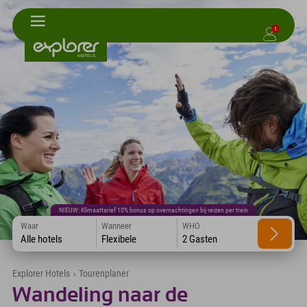
1
NIEUW: Klimaattarief 10% bonus op overnachtingen bij reizen per trein
Waar
Wanneer
WHO
Alle hotels
Flexibele
2 Gasten
Explorer Hotels
›
Tourenplaner
Wandeling naar de