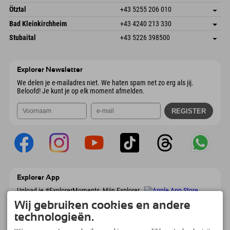
6272 Kaltenbach im Zillertal
Aankomstinformatie
E-mail verzenden
Freizeitpark 10
Adres opslaan
Oostenrijk
Booking
Ötztal
+43 5255 206 010
4573 Hinterstoder
Aankomstinformatie
E-mail verzenden
Gscheat 14
Adres opslaan
Oostenrijk
Booking
Bad Kleinkirchheim
+43 4240 213 330
6441 Umhausen
Aankomstinformatie
E-mail verzenden
Dorfstraße 24
Adres opslaan
Oostenrijk
Booking
Stubaital
+43 5226 398500
9546 Bad Kleinkirchheim
Aankomstinformatie
E-mail verzenden
Wiesenweg 6
Adres opslaan
Oostenrijk
Booking
6167 Neustift im Stubaital
Aankomstinformatie
E-mail verzenden
Oostenrijk
Booking
Explorer Newsletter
E-mail verzenden
We delen je e-mailadres niet. We haten spam net zo erg als jij.
Beloofd! Je kunt je op elk moment afmelden.
Explorer App
Upload je #ExplorerMoments, Mijn Explorer
To Go met een boekingsoverzicht, bucketlist,
Wij gebruiken cookies en andere
restaurantoverzicht en nog veel meer.
Download nu!
technologieën.