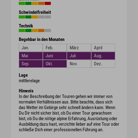
Schwindelfreiheit
Technik
Begehbar in den Monaten
Jan.
Feb.
März
April
Mai
Juni
Juli
Aug.
Sep.
Okt.
Nov.
Dez.
Lage
mittlerelage
Hinweis
In der Beschreibung der Touren gehen wir immer von
normalen Verhältnissen aus. Bitte beachte, dass sich
das Wetter im Gebirge sehr schnell ändern kann. Wenn
Du Dir nicht sicher bist, ob Du einer Tour gewachsen
bist, ob Du die nötige alpine Erfahrung, Ausrüstung oder
Ausbildung dazu hast, verzichte lieber auf eine Tour oder
schließe Dich einer professionellen Führung an.