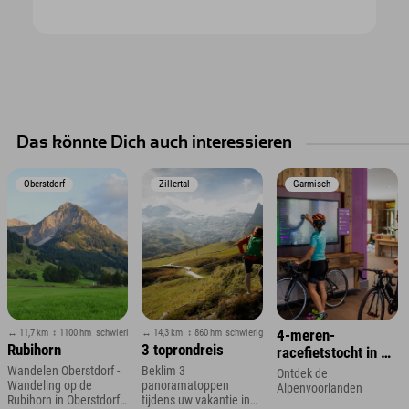
Das könnte Dich auch interessieren
Oberstdorf
Zillertal
Garmisch
↔ 11,7 km
↕ 1100 hm
schwierig
↔ 14,3 km
↕ 860 hm
schwierig
4-meren-
Rubihorn
3 toprondreis
racefietstocht in de
Zugspitze-regio
Wandelen Oberstdorf -
Beklim 3
Ontdek de
Wandeling op de
panoramatoppen
Alpenvoorlanden
Rubihorn in Oberstdorf
tijdens uw vakantie in