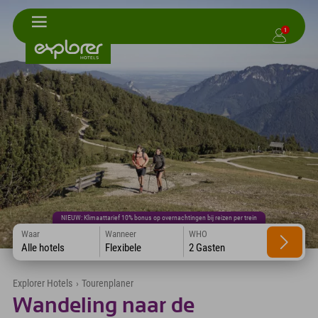
1
NIEUW: Klimaattarief 10% bonus op overnachtingen bij reizen per trein
Waar
Wanneer
WHO
Alle hotels
Flexibele
2 Gasten
Explorer Hotels
›
Tourenplaner
Wandeling naar de