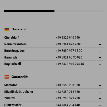
in de Allgäu
het Zillertal
Duitsland
Oberstdorf
+49 8322 940 790
An der Breitach 3
Adres opslaan
Neuschwanstein
+49 8361 998 9000
87538 Fischen I. Allgäu
Aankomstinformatie
An der Riese 45
Adres opslaan
Duitsland
Booking
Berchtesgaden
+49 8652 977 15 00
87484 Nesselwang im Allgäu
Aankomstinformatie
E-mail verzenden
Hofreitstr. 7
Adres opslaan
Duitsland
Booking
Garmisch
+49 8821 60 35 990
83471 Schönau am Königssee
Aankomstinformatie
E-mail verzenden
Frickenstraße 22
Adres opslaan
Duitsland
Booking
Bayrischzell
+49 8322 940 794 45
82490 Farchant
Aankomstinformatie
E-mail verzenden
Seebergstr. 17
Adres opslaan
Duitsland
Booking
83735 Bayrischzell
Aankomstinformatie
E-mail verzenden
Duitsland
Booking
Oostenrijk
E-mail verzenden
Montafon
+43 5558 203 330
Dorfstr. 127b
Adres opslaan
Kitzbühel/St. Johann
+43 5352 216 660
6793 Gaschurn/Montafon
Aankomstinformatie
Speckbacherstraße 87
Adres opslaan
Oostenrijk
Booking
Zillertal
+43 5283 393 930
6380 St. Johann in Tirol
Aankomstinformatie
E-mail verzenden
Schmiedau 2
Adres opslaan
Oostenrijk
Booking
Hinterstoder
+43 7564 204 440