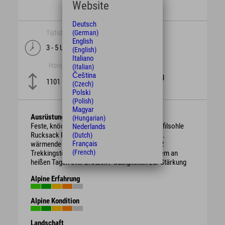
Website
Deutsch
(German)
Tijdsduur
lengte
English
3 - 5 Uren
6,7 km
(English)
Italiano
Hoogte
moeilijkheid
(Italian)
Čeština
schwierig
1101 m
(Czech)
Polski
(Polish)
Magyar
Ausrüstung
(Hungarian)
Feste, knöchelhohe Bergschuhe mit guter Profilsohle
Nederlands
Rucksack Regenschutz, je nach Witterung evtl.
(Dutch)
Français
wärmende Kleidung oder Sonnenschutz ggf. 2
(French)
Trekkingstöcke ausreichend Getränke vor allem an
heißen Tagen evtl. Brotzeit / Süßigkeiten zur Stärkung
Alpine Erfahrung
Alpine Kondition
Landschaft