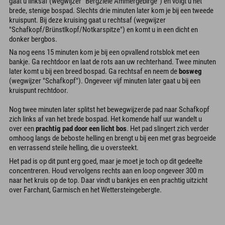
gaat u linksaf (wegwijzer "Bergziele Ammergebirge") en volgt u het
brede, stenige bospad. Slechts drie minuten later kom je bij een tweede
kruispunt. Bij deze kruising gaat u rechtsaf (wegwijzer
"Schafkopf/Brünstlkopf/Notkarspitze") en komt u in een dicht en
donker bergbos.
Na nog eens 15 minuten kom je bij een opvallend rotsblok met een
bankje. Ga rechtdoor en laat de rots aan uw rechterhand. Twee minuten
later komt u bij een breed bospad. Ga rechtsaf en neem de
bosweg
(wegwijzer "Schafkopf"). Ongeveer vijf minuten later gaat u bij een
kruispunt rechtdoor.
Nog twee minuten later splitst het bewegwijzerde pad naar Schafkopf
zich links af van het brede bospad. Het komende half uur wandelt u
over een
prachtig pad door een licht bos
. Het pad slingert zich verder
omhoog langs de beboste helling en brengt u bij een met gras begroeide
en verrassend steile helling, die u oversteekt.
Het pad is op dit punt erg goed, maar je moet je toch op dit gedeelte
concentreren. Houd vervolgens rechts aan en loop ongeveer 300 m
naar het kruis op de top. Daar vindt u bankjes en een prachtig uitzicht
over Farchant, Garmisch en het Wettersteingebergte.