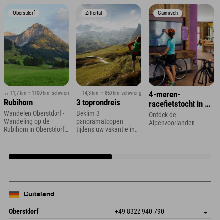
Oberstdorf
Zillertal
Garmisch
↔ 11,7 km
↕ 1100 hm
schwierig
↔ 14,3 km
↕ 860 hm
schwierig
4-meren-
Rubihorn
3 toprondreis
racefietstocht in de
Zugspitze-regio
Wandelen Oberstdorf -
Beklim 3
Ontdek de
Wandeling op de
panoramatoppen
Alpenvoorlanden
Rubihorn in Oberstdorf
tijdens uw vakantie in
in de Allgäu
het Zillertal
Duitsland
Oberstdorf
+49 8322 940 790