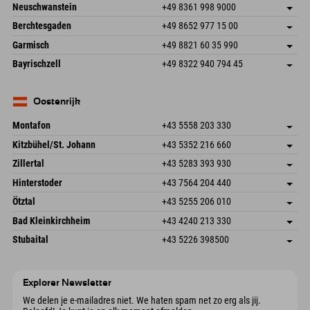
An der Breitach 3
Adres opslaan
Neuschwanstein
+49 8361 998 9000
87538 Fischen I. Allgäu
Aankomstinformatie
An der Riese 45
Adres opslaan
Duitsland
Booking
Berchtesgaden
+49 8652 977 15 00
87484 Nesselwang im Allgäu
Aankomstinformatie
E-mail verzenden
Hofreitstr. 7
Adres opslaan
Duitsland
Booking
Garmisch
+49 8821 60 35 990
83471 Schönau am Königssee
Aankomstinformatie
E-mail verzenden
Frickenstraße 22
Adres opslaan
Duitsland
Booking
Bayrischzell
+49 8322 940 794 45
82490 Farchant
Aankomstinformatie
E-mail verzenden
Seebergstr. 17
Adres opslaan
Duitsland
Booking
83735 Bayrischzell
Aankomstinformatie
E-mail verzenden
Duitsland
Booking
Oostenrijk
E-mail verzenden
Montafon
+43 5558 203 330
Dorfstr. 127b
Adres opslaan
Kitzbühel/St. Johann
+43 5352 216 660
6793 Gaschurn/Montafon
Aankomstinformatie
Speckbacherstraße 87
Adres opslaan
Oostenrijk
Booking
Zillertal
+43 5283 393 930
6380 St. Johann in Tirol
Aankomstinformatie
E-mail verzenden
Schmiedau 2
Adres opslaan
Oostenrijk
Booking
Hinterstoder
+43 7564 204 440
6272 Kaltenbach im Zillertal
Aankomstinformatie
E-mail verzenden
Freizeitpark 10
Adres opslaan
Oostenrijk
Booking
Ötztal
+43 5255 206 010
4573 Hinterstoder
Aankomstinformatie
E-mail verzenden
Gscheat 14
Adres opslaan
Oostenrijk
Booking
Bad Kleinkirchheim
+43 4240 213 330
6441 Umhausen
Aankomstinformatie
E-mail verzenden
Dorfstraße 24
Adres opslaan
Oostenrijk
Booking
Stubaital
+43 5226 398500
9546 Bad Kleinkirchheim
Aankomstinformatie
E-mail verzenden
Wiesenweg 6
Adres opslaan
Oostenrijk
Booking
6167 Neustift im Stubaital
Aankomstinformatie
E-mail verzenden
Oostenrijk
Booking
Explorer Newsletter
E-mail verzenden
We delen je e-mailadres niet. We haten spam net zo erg als jij.