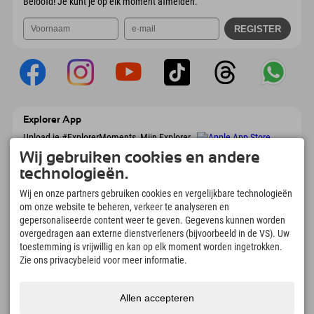
Beloofd! Je kunt je op elk moment afmelden.
Explorer App
Upload je #ExplorerMoments, Mijn Explorer
To Go met een boekingsoverzicht, bucketlist,
Wij gebruiken cookies en andere
restaurantoverzicht en nog veel meer.
Download nu!
technologieën.
Wij en onze partners gebruiken cookies en vergelijkbare technologieën
om onze website te beheren, verkeer te analyseren en
Tijd voor ontdekkingsmomenten
gepersonaliseerde content weer te geven. Gegevens kunnen worden
166
4.634
km
overgedragen aan externe dienstverleners (bijvoorbeeld in de VS). Uw
Bergmeren en
Pistes voor skiën en
toestemming is vrijwillig en kan op elk moment worden ingetrokken.
avonturenzwembaden
snowboarden
Zie ons privacybeleid voor meer informatie.
8.991
km
97
%
Paden voor wandelen en
Onze gasten bevelen ons
bergbeklimmen
aan
Allen accepteren