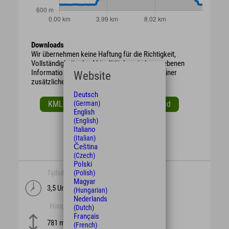
Downloads
Wir übernehmen keine Haftung für die Richtigkeit,
Vollständigkeit oder Aktualität der wiedergegebenen
Informationen. Wir empfehlen die Mitnahme einer
Website
zusätzlichen Karte.
Deutsch
(German)
KML Download
GPX Download
English
(English)
Italiano
(Italian)
Čeština
(Czech)
Polski
(Polish)
Tijdsduur
lengte
Magyar
3,5 Uren
9,2 km
(Hungarian)
Nederlands
Hoogte
moeilijkheid
(Dutch)
Français
mittel
781 m
(French)