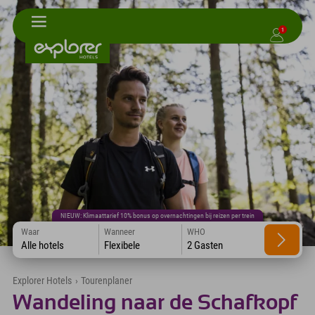
1
NIEUW: Klimaattarief 10% bonus op overnachtingen bij reizen per trein
Waar
Wanneer
WHO
Alle hotels
Flexibele
2 Gasten
Explorer Hotels
›
Tourenplaner
Wandeling naar de Schafkopf