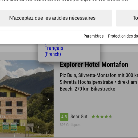
(Czech)
Polski
(Polish)
N'acceptez que les articles nécessaires
To
Sehr Gut
4.4
Magyar
(Hungarian)
945 Critiques
Nederlands
Paramètres
·
Protection des d
(Dutch)
Français
(French)
Explorer Hotel Montafon
Piz Buin, Silvretta-Montafon mit 300 k
Silvretta Hochalpenstraße • direkt a
Beach, 270 km Bikestrecke
Sehr Gut
4.5
396 Critiques