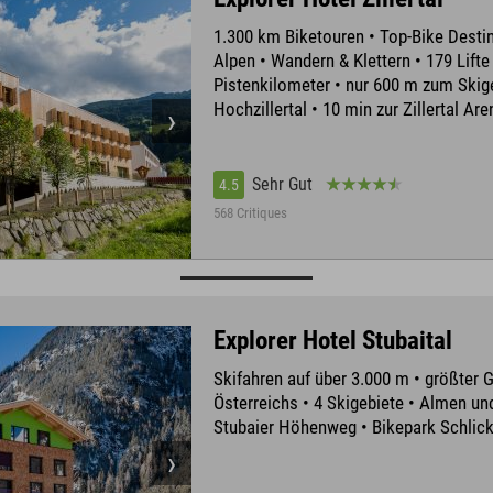
1.300 km Biketouren • Top-Bike Destin
Alpen • Wandern & Klettern • 179 Lifte
Pistenkilometer • nur 600 m zum Skig
Hochzillertal • 10 min zur Zillertal Are
Sehr Gut
4.5
568 Critiques
Explorer Hotel Stubaital
Skifahren auf über 3.000 m • größter 
Österreichs • 4 Skigebiete • Almen un
Stubaier Höhenweg • Bikepark Schlic