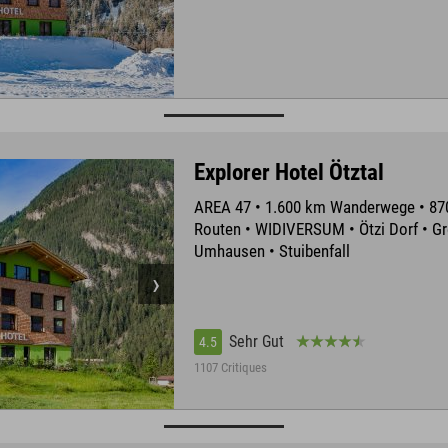
Explorer Hotel Ötztal
AREA 47 • 1.600 km Wanderwege • 8
Routen • WIDIVERSUM • Ötzi Dorf • Gr
Umhausen • Stuibenfall
Sehr Gut
4.5
1107 Critiques