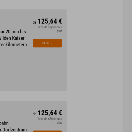
125,64 €
de
Taxe de séjour pour
ur 20 min bis
plus
Wilden Kaiser
PLUS
↓
stenkilometern
125,64 €
de
Taxe de séjour pour
gbahn
plus
um Dorfzentrum