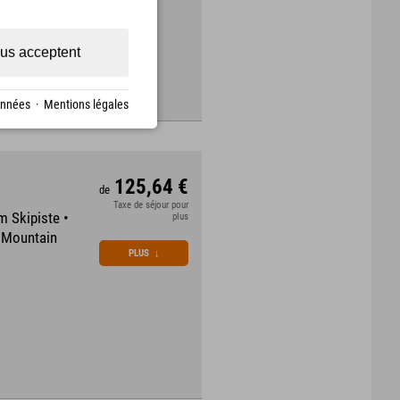
us acceptent
onnées
·
Mentions légales
125,64 €
de
Taxe de séjour pour
m Skipiste •
plus
m Mountain
PLUS
↓