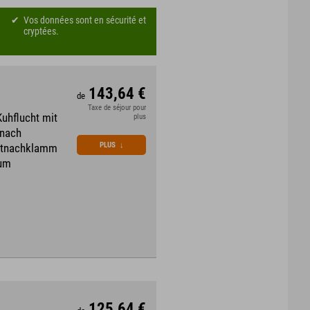
Vos données sont en sécurité et
cryptées.
143,64 €
de
Taxe de séjour pour
Kuhflucht mit
plus
 nach
PLUS
↓
artnachklamm
rum
125,64 €