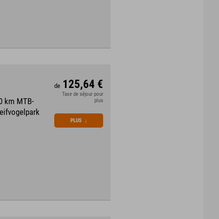
125,64 €
de
Taxe de séjour pour
70 km MTB-
plus
eifvogelpark
PLUS
↓