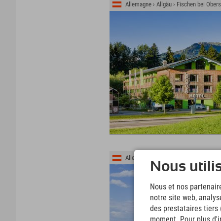
Allemagne › Allgäu › Fischen bei Obers
Allemagne › Allgäu › Königsschlösser
Nous utili
Nous et nos partenaire
notre site web, analys
des prestataires tiers
moment. Pour plus d'in