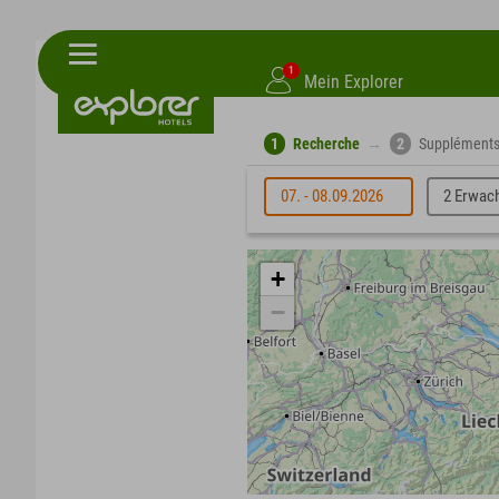
1
Mein Explorer
1
Recherche
→
2
Supplément
07. - 08.09.2026
2 Erwac
+
−