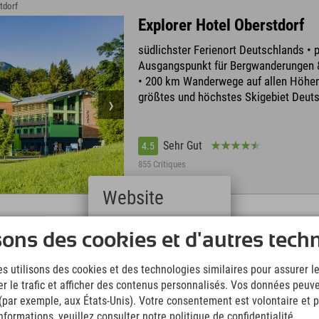
tdorf
Explorer Hotel Oberstdorf
südlichster Ferienort Deutschlands • p
Ausgangspunkt für Bergwanderungen 
• 200 km Wanderwege auf allen Höhen
größtes und höchstes Skigebiet Deut
Sehr Gut
4.5
855 Critiques
Website
Deutsch
 › Nesselwang
sons des cookies et d'autres tech
(German)
Explorer Hotel Neuschwans
English
s utilisons des cookies et des technologies similaires pour assurer 
An der Alpspitzbahn in Nesselwang mi
(English)
er le trafic et afficher des contenus personnalisés. Vos données peuve
Italiano
Sommerrodeln & Alpspitzkick • nur 20
(Italian)
 (par exemple, aux États-Unis). Votre consentement est volontaire et pe
Königsschlössern • Pisten, Skischule,
Čeština
formations, veuillez consulter notre politique de confidentialité.
& täglich Nachtskifahren direkt am Ho