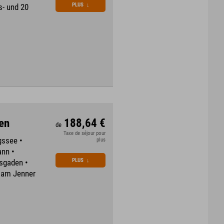
PLUS
↓
s- und 20
en
188,64 €
de
Taxe de séjour pour
gssee •
plus
nn •
PLUS
↓
sgaden •
n am Jenner