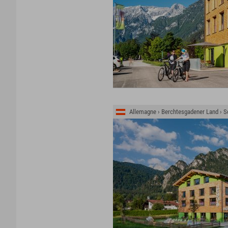
Allemagne › Berchtesgadener Land › 