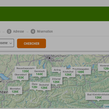
s
→
3
Adresse
→
4
Réservation
hsene
CHERCHER
Hinters
126
Neuschwanstein
Berchtesgaden
Anfragen
135€
Garmisch
189€
Kitzbühel
144€
126€
Oberstdorf
153€
Zillertal
126€
Ötztal
Stubaital
126€
126€
Montafon
126€
Bad Kleinkirchhei
126€
Lea