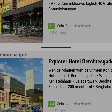
• Aktiv-Card inklusive: täglich 40 Grati
Bonusleistungen
Sehr Gut
4.5
1130 Critiques
Schönau am Königssee
Explorer Hotel Berchtesgad
Wenige Minuten vom berühmten Köni
Nationalpark Berchtesgaden • Watzma
Kehlsteinhaus • Salzbergwerk Berchte
Freibad nur 200 m entfernt • Bergbah
Sehr Gut
4.4
1053 Critiques