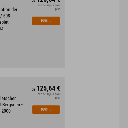
de
Taxe de séjour pour
ation der
plus
 / 508
PLUS
↓
ebiet
na
125,64 €
de
Taxe de séjour pour
Gletscher
plus
d Bergseen •
PLUS
↓
k 2000