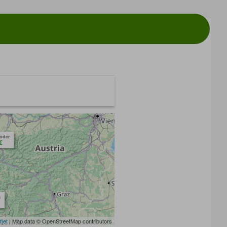
toder
€
m
flet
| Map data © OpenStreetMap contributors