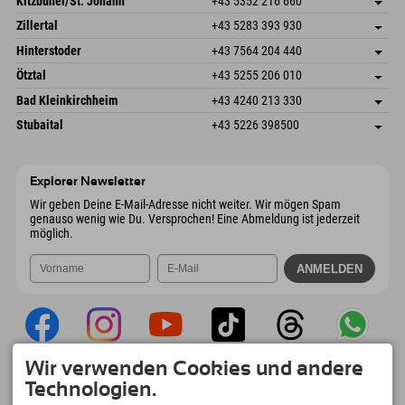
Kitzbühel/St. Johann
+43 5352 216 660
6793 Gaschurn/Montafon
Anreiseinfos
Speckbacherstraße 87
Adresse speichern
Österreich
Buchen
Zillertal
+43 5283 393 930
6380 St. Johann in Tirol
Anreiseinfos
Mail senden
Schmiedau 2
Adresse speichern
Österreich
Buchen
Hinterstoder
+43 7564 204 440
6272 Kaltenbach im Zillertal
Anreiseinfos
Mail senden
Freizeitpark 10
Adresse speichern
Österreich
Buchen
Ötztal
+43 5255 206 010
4573 Hinterstoder
Anreiseinfos
Mail senden
Gscheat 14
Adresse speichern
Österreich
Buchen
Bad Kleinkirchheim
+43 4240 213 330
6441 Umhausen
Anreiseinfos
Mail senden
Dorfstraße 24
Adresse speichern
Österreich
Buchen
Stubaital
+43 5226 398500
9546 Bad Kleinkirchheim
Anreiseinfos
Mail senden
Wiesenweg 6
Adresse speichern
Österreich
Buchen
6167 Neustift im Stubaital
Anreiseinfos
Mail senden
Österreich
Buchen
Explorer Newsletter
Mail senden
Wir geben Deine E-Mail-Adresse nicht weiter. Wir mögen Spam
genauso wenig wie Du. Versprochen! Eine Abmeldung ist jederzeit
möglich.
Wir verwenden Cookies und andere
Explorer App
Technologien.