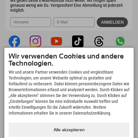
Wir geben Deine E-Mail-Adresse nicht weiter. Wir mögen Spam
genauso wenig wie Du. Versprochen! Eine Abmeldung ist jederzeit
möglich.
Wir verwenden Cookies und andere
Explorer App
Technologien.
Upload Deiner #ExplorerMoments, Mein
Wir und unsere Partner verwenden Cookies und vergleichbare
Explorer To Go mit Buchungsübersicht,
Technologien, um unsere Webseite optimal zu gestalten und
Bucketlist, Restaurantübersicht uvm. Jetzt
fortlaufend zu verbessern. Dabei können personenbezogene Daten wie
downloaden!
Browserinformationen erfasst und analysiert werden. Durch Klicken auf
„Alle akzeptieren“ stimmen Sie der Verwendung zu. Durch Klicken auf
„Einstellungen“ können Sie eine individuelle Auswahl treffen und
Zeit für Explorer Moments
erteilte Einwilligungen für die Zukunft widerrufen. Weitere
166
4.634
km
Informationen erhalten Sie in unserer Datenschutzerklärung.
Bergseen und Erlebnisbäder
Pisten zum Skifahren und
Snowboarden
8.991
km
97
%
Alle akzeptieren
Wege zum Wandern und
Unserer Gäste empfehlen