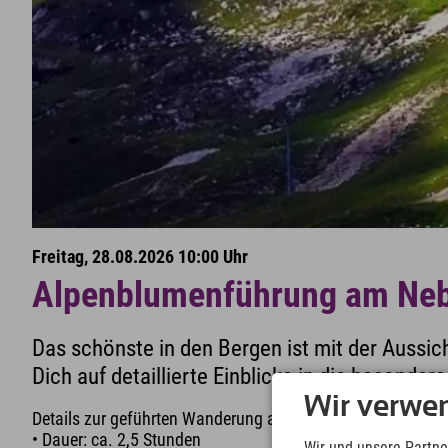
Freitag, 28.08.2026 10:00 Uhr
Alpenblumenführung am Neb
Das schönste in den Bergen ist mit der Aussic
Dich auf detaillierte Einblicke in die besonder
Wir verwe
Details zur geführten Wanderung am Nebelhorn:
• Dauer: ca. 2,5 Stunden
Wir und unsere Partne