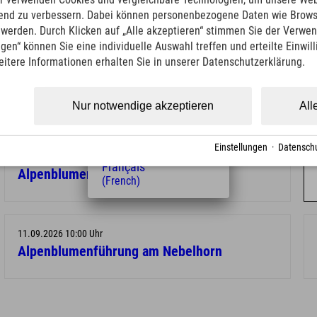
(English)
ufend zu verbessern. Dabei können personenbezogene Daten wie Brow
Italiano
t werden. Durch Klicken auf „Alle akzeptieren“ stimmen Sie der Verwe
(Italian)
ngen“ können Sie eine individuelle Auswahl treffen und erteilte Einwil
Čeština
eitere Informationen erhalten Sie in unserer Datenschutzerklärung.
/wandern/gefuehrte-wanderungen/
(Czech)
Polski
(Polish)
Nur notwendige akzeptieren
All
Magyar
(Hungarian)
Nederlands
Einstellungen
·
Datenschu
(Dutch)
21.08.2026 10:00 Uhr
Français
Alpenblumenführung am Nebelhorn
(French)
11.09.2026 10:00 Uhr
Alpenblumenführung am Nebelhorn