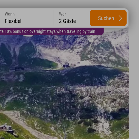
Wann
Wer
Suchen
Flexibel
2 Gäste
te 10% bonus on overnight stays when traveling by train