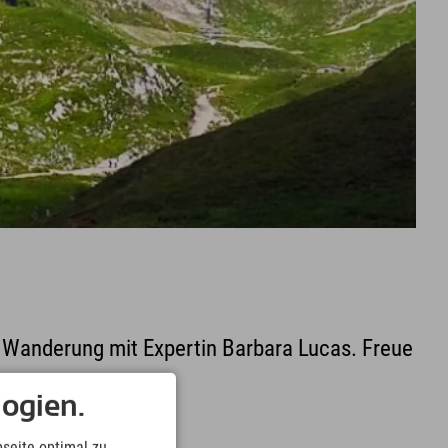
e Wanderung mit Expertin Barbara Lucas. Freue
ogien.
seite optimal zu