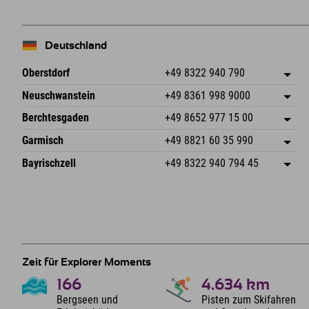
Deutschland
Oberstdorf
+49 8322 940 790
An der Breitach 3
Adresse speichern
Neuschwanstein
+49 8361 998 9000
87538 Fischen I. Allgäu
Anreiseinfos
An der Riese 45
Adresse speichern
Deutschland
Buchen
Berchtesgaden
+49 8652 977 15 00
87484 Nesselwang im Allgäu
Anreiseinfos
Mail senden
Hofreitstr. 7
Adresse speichern
Deutschland
Buchen
Garmisch
+49 8821 60 35 990
83471 Schönau am Königssee
Anreiseinfos
Mail senden
Frickenstraße 22
Adresse speichern
Deutschland
Buchen
Bayrischzell
+49 8322 940 794 45
82490 Farchant
Anreiseinfos
Mail senden
Seebergstr. 17
Adresse speichern
Deutschland
Buchen
83735 Bayrischzell
Anreiseinfos
Mail senden
Deutschland
Buchen
Mail senden
Zeit für Explorer Moments
166
4.634
km
Bergseen und
Pisten zum Skifahren