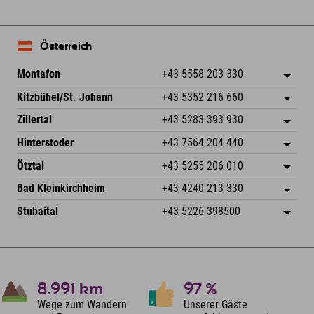
Österreich
Montafon
+43 5558 203 330
Dorfstr. 127b
Adresse speichern
Kitzbühel/St. Johann
+43 5352 216 660
6793 Gaschurn/Montafon
Anreiseinfos
Speckbacherstraße 87
Adresse speichern
Österreich
Buchen
Zillertal
+43 5283 393 930
6380 St. Johann in Tirol
Anreiseinfos
Mail senden
Schmiedau 2
Adresse speichern
Österreich
Buchen
Hinterstoder
+43 7564 204 440
6272 Kaltenbach im Zillertal
Anreiseinfos
Mail senden
Freizeitpark 10
Adresse speichern
Österreich
Buchen
Ötztal
+43 5255 206 010
4573 Hinterstoder
Anreiseinfos
Mail senden
Gscheat 14
Adresse speichern
Österreich
Buchen
Bad Kleinkirchheim
+43 4240 213 330
6441 Umhausen
Anreiseinfos
Mail senden
Dorfstraße 24
Adresse speichern
Österreich
Buchen
Stubaital
+43 5226 398500
9546 Bad Kleinkirchheim
Anreiseinfos
Mail senden
Wiesenweg 6
Adresse speichern
Österreich
Buchen
6167 Neustift im Stubaital
Anreiseinfos
Mail senden
Österreich
Buchen
Mail senden
8.991
km
97
%
Wege zum Wandern
Unserer Gäste